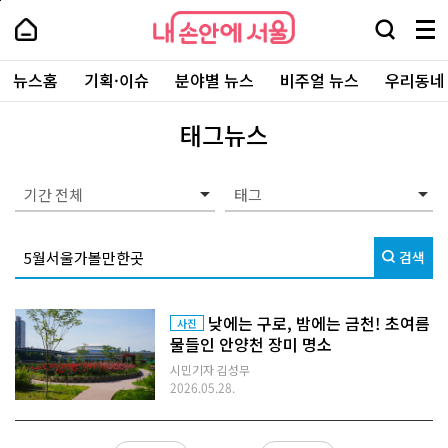
본
페
내
문
이
내
손
검
메
바
지
손
안
색
뉴
로
상
안
주
에
창
전
가
단
에
뉴스홈
기획·이슈
분야별 뉴스
비주얼 뉴스
우리동네
요
서
열
체
기
으
서
서
울
기
보
로
울
비
기
이
-
태그뉴스
스
동
서
바
울
로
시
가
대
기간 전체
기
표
소
통
검색
포
털
낮에는 구로, 밤에는 금천! 초여름
사진
물들인 안양천 장미 명소
시민기자 김성무
2026.05.28.