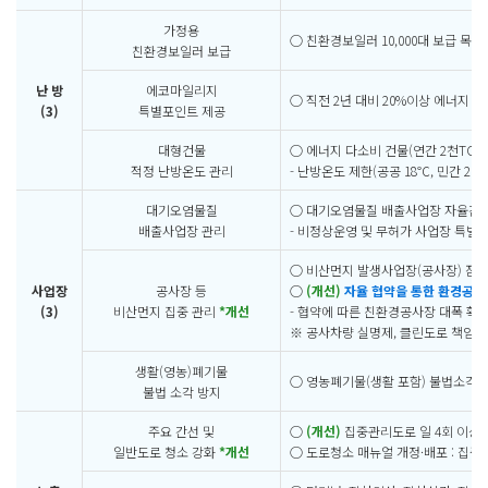
가정용
○ 친환경보일러 10,000대 보급 목표
친환경보일러 보급
난 방
에코마일리지
○ 직전 2년 대비 20%이상 에너지 
(3)
특별포인트 제공
대형건물
○ 에너지 다소비 건물(연간 2천TOE 
적정 난방온도 관리
- 난방온도 제한(공공 18℃, 민간 20
대기오염물질
○ 대기오염물질 배출사업장 자율감축 및
배출사업장 관리
- 비정상운영 및 무허가 사업장 특별
○ 비산먼지 발생사업장(공사장) 점검,
사업장
공사장 등
○
(개선)
자율 협약을 통한 환경공사장
(3)
비산먼지 집중 관리
*개선
- 협약에 따른 친환경공사장 대폭 확
※ 공사차량 실명제, 클린도로 책임제,
생활(영농)폐기물
○ 영농폐기물(생활 포함) 불법소각 근
불법 소각 방지
주요 간선 및
○
(개선)
집중관리도로 일 4회 이상 
일반도로 청소 강화
*개선
○ 도로청소 매뉴얼 개정·배포 : 집