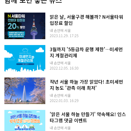
맑은 날, 서울구경 해볼까? N서울타워
입장료 할인
내 손안에 서울
2023.11.29. 17:25
3월까지 '5등급차 운행 제한'…미세먼
지 계절관리제
내 손안에 서울
2022.12.05. 16:30
작년 서울 하늘 가장 맑았다! 초미세먼
지 농도 '관측 이래 최저'
내 손안에 서울
2022.01.03. 16:29
'맑은 서울 하늘 만들기' 약속해요! 인스
타그램 댓글 이벤트
내 손안에 서울