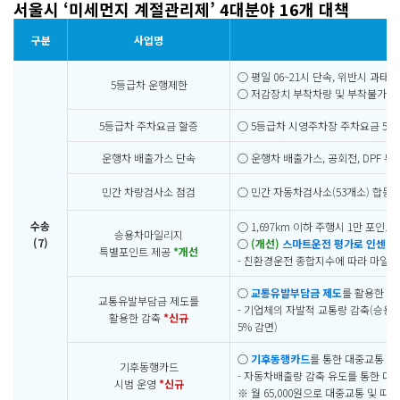
서울시 ‘미세먼지 계절관리제’ 4대분야 16개 대책
구분
사업명
○ 평일 06~21시 단속, 위반시 과태
5등급차 운행제한
○ 저감장치 부착차량 및 부착불가 차
5등급차 주차요금 할증
○ 5등급차 시영주차장 주차요금 50%
운행차 배출가스 단속
○ 운행차 배출가스, 공회전, DPF 무
민간 차량검사소 점검
○ 민간 자동차검사소(53개소) 합동
수송
○ 1,697km 이하 주행시 1만 포인트
승용차마일리지
(7)
○
(개선)
스마트운전 평가로 인센티
특별포인트 제공
*개선
- 친환경운전 종합지수에 따라 마일리
○
교통유발부담금 제도
를 활용한 계
교통유발부담금 제도를
- 기업체의 자발적 교통량 감축(승용차
활용한 감축
*신규
5% 감면)
○
기후동행카드
를 통한 대중교통 이
기후동행카드
- 자동차배출량 감축 유도를 통한 대
시범 운영
*신규
※ 월 65,000원으로 대중교통 및 따