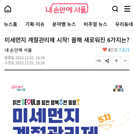
본
페
내
문
이
내
손
검
메
바
지
손
안
색
뉴
로
상
안
주
에
창
전
가
단
에
뉴스홈
기획·이슈
분야별 뉴스
비주얼 뉴스
우리동네
요
서
열
체
기
으
서
서
울
기
보
로
울
비
기
이
-
미세먼지 계절관리제 시작! 올해 새로워진 6가지는?
스
동
서
바
울
좋
내 손안에 서울
8
조회
7,815
로
시
아
가
대
발행일
2023.12.01. 16:26
요
기
페
S
글
글
표
수정일
2023.12.01. 16:26
이
N
자
자
소
지
S
크
크
통
U
공
기
기
포
R
유
크
작
털
L
하
게
게
복
기
변
변
사
경
경
하
하
기
기