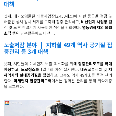
대책
셋째, 대기오염물질 배출사업장(2,450개소)에 대한 등급별 점검 및
배출원 상시 감시 체계를 구축해 집중 관리하고,
비산먼지 사업장
점
검 및 노후 건설기계 사용제한 점검을 강화한다.
영농경작지의 불법
소각
행위 단속활동에도 나선다.
노출저감 분야 | 지하철 49개 역사 공기질 집
중관리 등 3개 대책
넷째, 시민들의 미세먼지 노출 최소화를 위해
집중관리도로를 확대
지정
하고,
도로청소
를 1일 4회 이상 실시한다. 대중교통시설 및
지
하역사의 실내공기질을 점검
하고, 고농도 역사 49개소를 중점 관리
한다.
미세먼지 집중관리구역
에서는 강화된 관리를 통해 취약계층
을 보호한다.