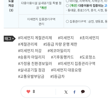
노출
○ 터미널, 지하역사, 지하상가, 지하철
다중이용시설 실내공기질 특별 점
저감
○
(개선)
다중이용이 집중되는
고농
검
*개선
(3)
- 동대문, 종로3·5가, 종각, 시청, 
미세먼지 집중관리구역
○ 집중관리구역 : 금천, 영등포, 동작,
관리
기
태
#미세먼지 계절관리제
#미세먼지
#초미세먼지
사
그
관
#계절관리제
#5등급 차량 운행 제한
련
#미세먼지 저감
#에코마일리지
태
그
#승용차 마일리지
#기후동행카드
#도로청소
#가정용 친환경보일러
#미세먼지 집중관리구역
#실내공기질 점검
#미세먼지 대응요령
#교통유발부담금
#5등급차
좋
8
카
트
페
아
카
위
이
요
오
터
스
톡
북