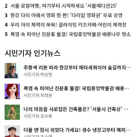
2
서울 로컬여행, 여기부터 시작하세요 '서울에디션25'
3
한강 다리 아래서 영화 한 편! '다리밑 영화관' 무료 상영
4
우리 아이 체력이 쑥쑥! 클라이밍 키즈카페·어린이 체력장
5
폭염 속 피어난 진분홍 물결! 국립중앙박물관 배롱나무 명소
시민기자 인기뉴스
주황색 리본 따라 한강부터 메타세쿼이아 숲길까지…
서울둘레길 15코스
시민기자 박상현
폭염 속 피어난 진분홍 물결! 국립중앙박물관 배롱나
무 명소
시민기자 최정윤
나의 마음을 사로잡은 건축물은? '서울시 건축상' 수
상작 공개!
시민기자 조수봉
더울 땐 잠시 쉬었다 가세요! 생수 냉장고부터 해피소
·무더위쉼터까지
시민기자 조수연