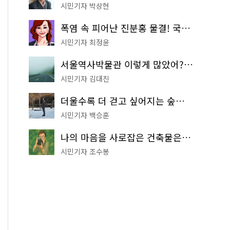
시민기자 박상현
폭염 속 피어난 진분홍 물결! 국립중앙박물관 배롱나무 명소
시민기자 최정윤
서울역사박물관 이렇게 많았어? 주말마다 한 곳씩 떠나는 역사 산책
시민기자 김대진
더울수록 더 걷고 싶어지는 숲길! 서울둘레길 '아차산 코스'
시민기자 백승훈
나의 마음을 사로잡은 건축물은? '서울시 건축상' 수상작 공개!
시민기자 조수봉