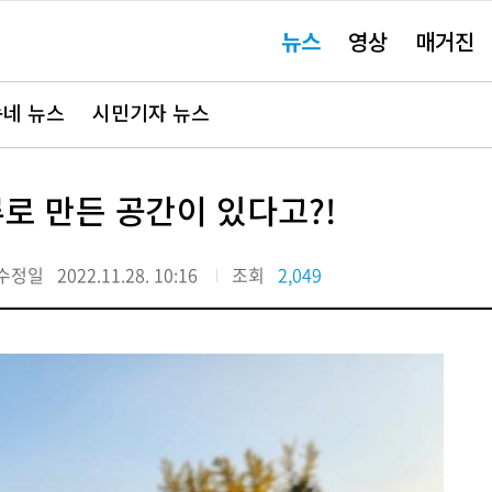
주
뉴스
영상
매거진
요
서
비
스
바
네 뉴스
시민기자 뉴스
로
가
기"
로 만든 공간이 있다고?!
수정일
2022.11.28. 10:16
조회
2,049