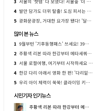
3
서울의 '핫템' 다 모였다! 서울숲 '더 서울마이소울 라운지' 오픈
4
발만 담가도 더위 탈출! 도심 피서는 청계천 '물 첨벙첨벙'
5
광화문광장, 거대한 요가장 됐다! '달빛요가'와 함께한 여름밤 힐링
많이 본 뉴스
1
9월부턴 '기후동행패스' 쓰세요! 39세까지 청년 혜택
2
주황색 리본 따라 한강부터 메타세쿼이아 숲길까지…서울둘레길 15코스
3
서울 로컬여행, 여기부터 시작하세요 '서울에디션25'
4
한강 다리 아래서 영화 한 편! '다리밑 영화관' 무료 상영
5
우리 아이 체력이 쑥쑥! 클라이밍 키즈카페·어린이 체력장
시민기자 인기뉴스
주황색 리본 따라 한강부터 메타세쿼이아 숲길까지…서울둘레길 15코스