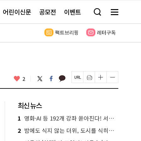
어린이신문
공모전
이벤트
검
메
색
뉴
창
전
열
체
팩트브리핑
레터구독
기
보
기
카
좋
트
페
2
페
인
글
글
카
위
이
아
이
쇄
자
자
오
터
스
요
지
하
크
크
톡
북
U
기
기
기
R
새
크
작
L
창
게
게
최신 뉴스
복
열
변
변
사
림
경
경
하
하
1
영화·AI 등 192개 강좌 쏟아진다! 서울시민대학 선착순 신청
기
기
2
밤에도 식지 않는 더위, 도시를 식히는 시원한 해법은?