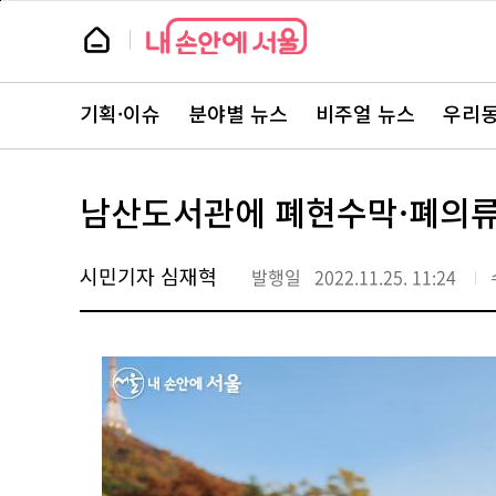
본
페
문
이
뉴
바
지
스
로
상
룸
가
단
뉴
기
으
스
로
기획·이슈
분야별 뉴스
비주얼 뉴스
우리동
주
이
요
동
서
비
스
남산도서관에 폐현수막·폐의류
바
로
가
기
시민기자 심재혁
발행일
2022.11.25. 11:24