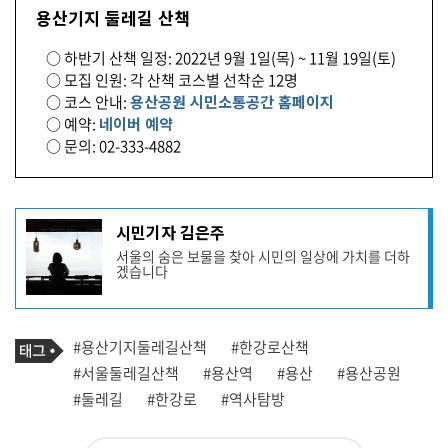
용산기지 둘레길 산책
○ 하반기 산책 일정: 2022년 9월 1일(목) ~ 11월 19일(토)
○ 모집 인원: 각 산책 코스별 선착순 12명
○ 코스 안내:
용산공원 시민소통공간 홈페이지
○ 예약:
네이버 예약
○ 문의: 02-333-4882
기
시민기자 김은주
사
서울의 숨은 보물을 찾아 시민의 일상에 가치를 더하
작
겠습니다
성
자
프
로
기
필
태
#용산기지둘레길산책
#한강로산책
사
그
관
#서울둘레길산책
#용산역
#용산
#용산공원
련
#둘레길
#한강로
#역사탐방
태
그