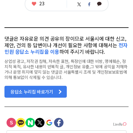
좋
23
카
트
페
아
카
위
이
요
오
터
스
톡
북
댓글은 자유로운 의견 공유의 장이므로 서울시에 대한 신고,
제안, 건의 등 답변이나 개선이 필요한 사항에 대해서는
전자
민원 응답소 누리집을 이용
하여 주시기 바랍니다.
상업성 광고, 저작권 침해, 저속한 표현, 특정인에 대한 비방, 명예훼손, 정
치적 목적, 유사한 내용의 반복적 글, 개인정보 유출,그 밖에 공익을 저해하
거나 운영 취지에 맞지 않는 댓글은 서울특별시 조례 및 개인정보보호법에
의해 통보없이 삭제될 수 있습니다.
응답소 누리집 바로가기