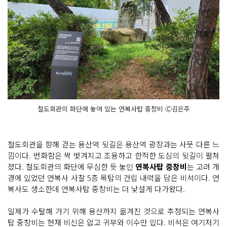
철도회관의 화단에 놓여 있는 연복사탑 중창비 Ⓒ김은주
철도회관을 향해 걷는 용산역 뒷길은 용산역 광장과는 사뭇 다른 느
낌이다. 번화함은 싹 벗겨지고 조용하고 한적한 도심의 뒷길이 펼쳐
졌다. 철도회관의 화단에 무심한 듯 놓인
연복사탑 중창비
는 고려 개
경에 있었던 연복사 사찰 5층 목탑의 건립 내력을 담은 비석이다. 연
복사도 생소한데 연복사탑 중창비는 더 낯설게 다가왔다.
일제가 수탈해 가기 위해 용산까지 옮겨진 것으로 추정되는 연복사
탑 중창비는 현재 비신은 없고 귀부와 이수만 있다. 비석은 여기저기