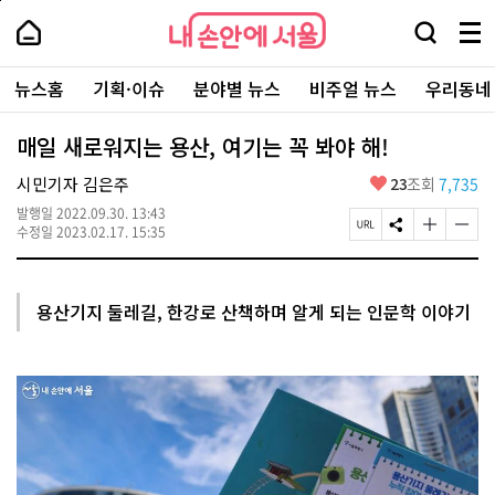
본
페
내
문
이
내
손
검
메
바
지
손
안
색
뉴
로
상
안
주
에
창
전
가
단
에
뉴스홈
기획·이슈
분야별 뉴스
비주얼 뉴스
우리동네
요
서
열
체
기
으
서
서
울
기
보
로
울
비
기
이
-
매일 새로워지는 용산, 여기는 꼭 봐야 해!
스
동
서
바
울
좋
시민기자 김은주
23
조회
7,735
로
시
아
가
대
발행일
2022.09.30. 13:43
요
기
페
S
글
글
표
수정일
2023.02.17. 15:35
이
N
자
자
소
지
S
크
크
통
U
공
기
기
포
R
유
크
작
털
용산기지 둘레길, 한강로 산책하며 알게 되는 인문학 이야기
L
하
게
게
복
기
변
변
사
경
경
하
하
기
기