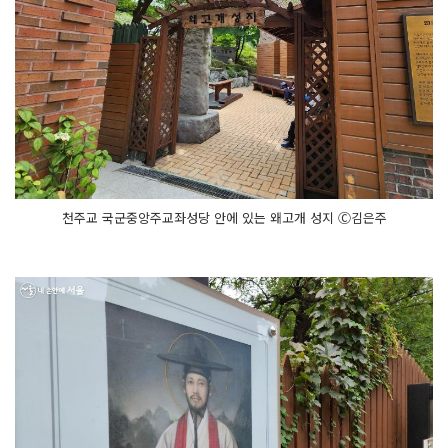
천주교 국군중앙주교좌성당 안에 있는 왜고개 성지 Ⓒ김은주