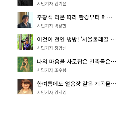
시민기자 권기윤
주황색 리본 따라 한강부터 메타세쿼이아 숲길까지…서울둘레길 15코스
시민기자 박상현
이것이 천연 냉방! '서울둘레길 9코스'로 숲속 피서 떠나볼까
시민기자 정향선
나의 마음을 사로잡은 건축물은? '서울시 건축상' 수상작 공개!
시민기자 조수봉
한여름에도 얼음장 같은 계곡물! 서울 '진관사 계곡'이 천국이네~
시민기자 양지영