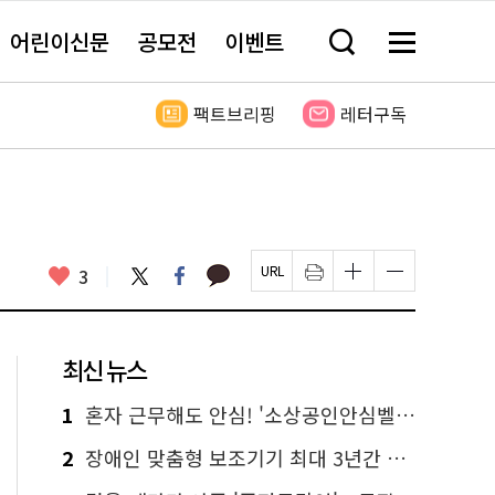
어린이신문
공모전
이벤트
검
메
색
뉴
창
전
열
체
팩트브리핑
레터구독
기
보
기
카
좋
트
페
3
페
인
글
글
카
위
이
아
이
쇄
자
자
오
터
스
요
지
하
크
크
톡
북
U
기
기
기
R
새
크
작
L
창
게
게
최신 뉴스
복
열
변
변
사
림
경
경
하
하
1
혼자 근무해도 안심! '소상공인안심벨' 신청하세요
기
기
2
장애인 맞춤형 보조기기 최대 3년간 무상 대여…삶의 질 높인다