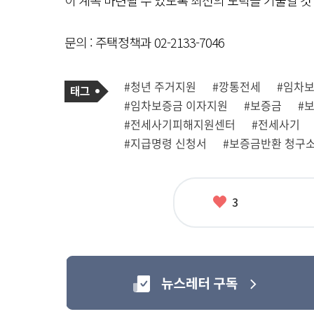
이 계속 마련될 수 있도록 최선의 노력을 기울일 것
문의 : 주택정책과 02-2133-7046
기
태
#청년 주거지원
#깡통전세
#임차
사
그
관
#임차보증금 이자지원
#보증금
#
련
태
#전세사기피해지원센터
#전세사기
그
#지급명령 신청서
#보증금반환 청구
좋
3
아
요