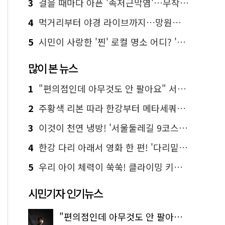
3
걸을 때마다 아픈 '족저근막염'…무작정 참지 말고 '이것' 해보세요!
4
먹거리부터 야경 라이브까지…망원한강공원 알짜 코스
5
시민이 사랑한 '찐' 로컬 명소 어디? '서울에디션25' 추천 코스
많이 본 뉴스
1
"편의점인데 아무것도 안 팔아요" 서울에서 가장 특별한 편의점의 정체
2
주황색 리본 따라 한강부터 메타세쿼이아 숲길까지…서울둘레길 15코스
3
이것이 천연 냉방! '서울둘레길 9코스'로 숲속 피서 떠나볼까
4
한강 다리 아래서 영화 한 편! '다리밑 영화관' 무료 상영
5
우리 아이 체력이 쑥쑥! 클라이밍 키즈카페·어린이 체력장
시민기자 인기뉴스
"편의점인데 아무것도 안 팔아요" 서울에서 가장 특별한 편의점의 정체