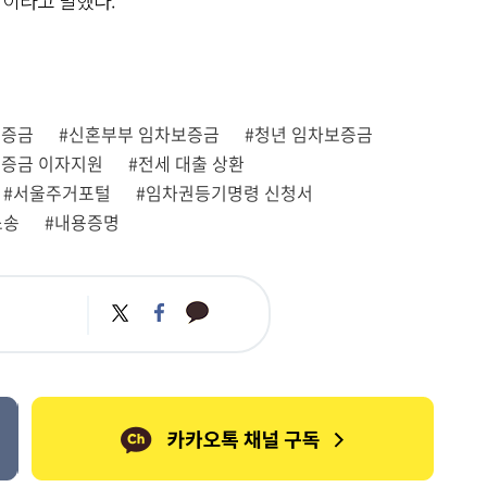
”이라고 말했다.
보증금
#신혼부부 임차보증금
#청년 임차보증금
보증금 이자지원
#전세 대출 상환
#서울주거포털
#임차권등기명령 신청서
소송
#내용증명
카
트
페
카
위
이
오
터
스
톡
북