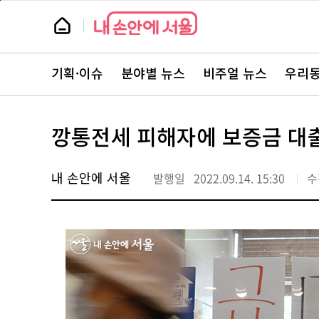
본
페
문
이
뉴
바
지
스
로
상
룸
가
단
뉴
기
으
스
로
기획·이슈
분야별 뉴스
비주얼 뉴스
우리동
주
이
요
동
서
비
스
깡통전세 피해자에 보증금 대
바
로
가
기
내 손안에 서울
발행일
2022.09.14. 15:30
수