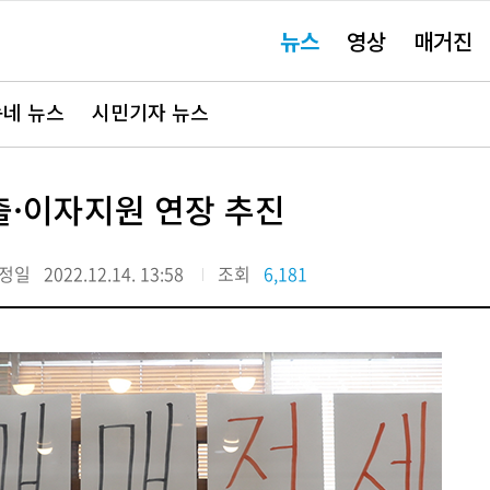
주
뉴스
영상
매거진
요
서
비
스
바
네 뉴스
시민기자 뉴스
로
가
기"
출·이자지원 연장 추진
정일
2022.12.14. 13:58
조회
6,181