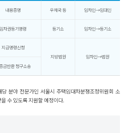
내용증명
우체국 등
임차인→임대인
임차권등기명령
등기소
임차인→등기소
지급명령신청
지방법원
임차인→법원
증금반환 청구소송
 해당 분야 전문가인 서울시 주택임대차분쟁조정위원회 소
을 수 있도록 지원할 예정이다.