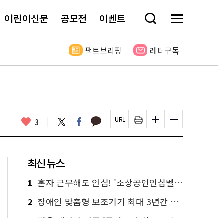
어린이신문
공모전
이벤트
검
메
색
뉴
창
전
열
체
팩트브리핑
레터구독
기
보
기
카
좋
트
페
3
페
인
글
글
카
위
이
아
이
쇄
자
자
오
터
스
요
지
하
크
크
톡
북
U
기
기
기
R
새
크
작
L
창
게
게
최신 뉴스
복
열
변
변
사
림
경
경
하
하
1
혼자 근무해도 안심! '소상공인안심벨' 신청하세요
기
기
2
장애인 맞춤형 보조기기 최대 3년간 무상 대여…삶의 질 높인다