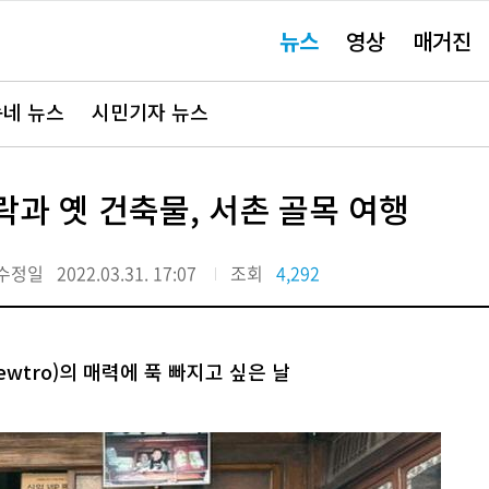
주
뉴스
영상
매거진
요
서
비
스
바
네 뉴스
시민기자 뉴스
로
가
기"
과 옛 건축물, 서촌 골목 여행
수정일
2022.03.31. 17:07
조회
4,292
wtro)의 매력에 푹 빠지고 싶은 날