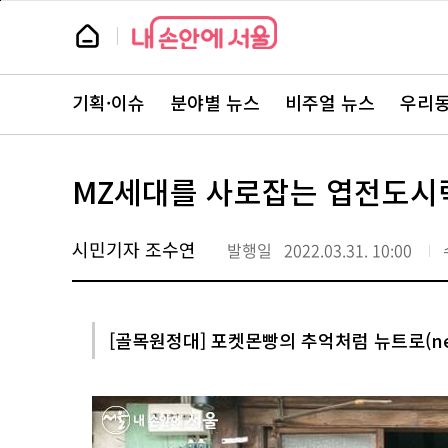
본
페
문
이
뉴
바
지
스
로
상
룸
가
단
뉴
기
으
스
로
기획·이슈
분야별 뉴스
비주얼 뉴스
우리동
주
이
요
동
서
비
스
MZ세대를 사로잡는 엽전도시락
바
로
가
기
시민기자 조수연
발행일
2022.03.31. 10:00
[골목원정대] 포켓몬빵의 추억처럼 뉴트로(ne