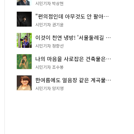
시민기자 박상현
"편의점인데 아무것도 안 팔아요" 서울에서 가장 특별한 편의점의 정체
시민기자 권기윤
이것이 천연 냉방! '서울둘레길 9코스'로 숲속 피서 떠나볼까
시민기자 정향선
나의 마음을 사로잡은 건축물은? '서울시 건축상' 수상작 공개!
시민기자 조수봉
한여름에도 얼음장 같은 계곡물! 서울 '진관사 계곡'이 천국이네~
시민기자 양지영