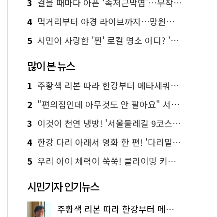
3
걸을 때마다 아픈 '족저근막염'…무작정 참지 말고 '이것' 해보세요!
4
먹거리부터 야경 라이브까지…망원한강공원 알짜 코스
5
시민이 사랑한 '찐' 로컬 명소 어디? '서울에디션25' 추천 코스
많이 본 뉴스
1
주황색 리본 따라 한강부터 메타세쿼이아 숲길까지…서울둘레길 15코스
2
"편의점인데 아무것도 안 팔아요" 서울에서 가장 특별한 편의점의 정체
3
이것이 천연 냉방! '서울둘레길 9코스'로 숲속 피서 떠나볼까
4
한강 다리 아래서 영화 한 편! '다리밑 영화관' 무료 상영
5
우리 아이 체력이 쑥쑥! 클라이밍 키즈카페·어린이 체력장
시민기자 인기뉴스
주황색 리본 따라 한강부터 메타세쿼이아 숲길까지…서울둘레길 15코스