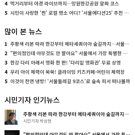
4
먹거리부터 야경 라이브까지…망원한강공원 알짜 코스
5
시민이 사랑한 '찐' 로컬 명소 어디? '서울에디션25' 추천 코스
많이 본 뉴스
1
주황색 리본 따라 한강부터 메타세쿼이아 숲길까지…서울둘레길 15코스
2
"편의점인데 아무것도 안 팔아요" 서울에서 가장 특별한 편의점의 정체
3
한강 다리 아래서 영화 한 편! '다리밑 영화관' 무료 상영
4
우리 아이 체력이 쑥쑥! 클라이밍 키즈카페·어린이 체력장
5
이것이 천연 냉방! '서울둘레길 9코스'로 숲속 피서 떠나볼까
시민기자 인기뉴스
주황색 리본 따라 한강부터 메타세쿼이아 숲길까지…
서울둘레길 15코스
시민기자 박상현
"편의점인데 아무것도 안 팔아요" 서울에서 가장 특별