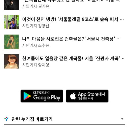
한 편의점의 정체
시민기자 권기윤
이것이 천연 냉방! '서울둘레길 9코스'로 숲속 피서 떠
나볼까
시민기자 정향선
나의 마음을 사로잡은 건축물은? '서울시 건축상' 수
상작 공개!
시민기자 조수봉
한여름에도 얼음장 같은 계곡물! 서울 '진관사 계곡'이
천국이네~
시민기자 양지영
다
A
운
p
로
p
드
S
하
t
기
o
관련 누리집 바로가기
G
r
o
e