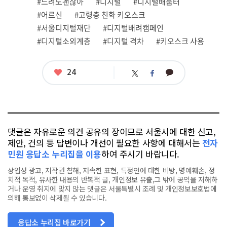
#느려도괜찮아
#디지털
#디지털배움터
련
#어르신
#고령층 친화 키오스크
태
그
#서울디지털재단
#디지털배려캠페인
#디지털소외계층
#디지털 격차
#키오스크 사용
좋
24
카
트
페
아
카
위
이
요
오
터
스
톡
북
댓글은 자유로운 의견 공유의 장이므로 서울시에 대한 신고,
제안, 건의 등 답변이나 개선이 필요한 사항에 대해서는
전자
민원 응답소 누리집을 이용
하여 주시기 바랍니다.
상업성 광고, 저작권 침해, 저속한 표현, 특정인에 대한 비방, 명예훼손, 정
치적 목적, 유사한 내용의 반복적 글, 개인정보 유출,그 밖에 공익을 저해하
거나 운영 취지에 맞지 않는 댓글은 서울특별시 조례 및 개인정보보호법에
의해 통보없이 삭제될 수 있습니다.
응답소 누리집 바로가기