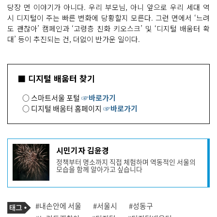
당장 먼 이야기가 아니다. 우리 부모님, 아니 앞으로 우리 세대 역
시 디지털이 주는 빠른 변화에 당황할지 모른다. 그런 면에서 ‘느려
도 괜찮아’ 캠페인과 ‘고령층 친화 키오스크’ 및 ‘디지털 배움터 확
대’ 등이 추진되는 건, 더없이 반가운 일이다.
■ 디지털 배움터 찾기
○ 스마트서울 포털
☞바로가기
○ 디지털 배움터 홈페이지
☞바로가기
기
시민기자 김윤경
사
정책부터 명소까지 직접 체험하며 역동적인 서울의
작
모습을 함께 알아가고 싶습니다
성
자
프
로
기
필
태
#내손안에 서울
#서울시
#성동구
사
그
관