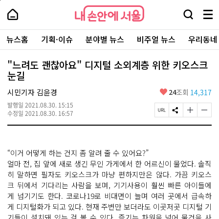
본
페
내
문
이
내
손
검
메
바
지
손
안
색
뉴
로
상
안
주
에
창
전
가
단
에
뉴스홈
기획·이슈
분야별 뉴스
비주얼 뉴스
우리동네
요
서
열
체
기
으
서
서
울
기
보
로
울
비
기
이
-
"느려도 괜찮아요" 디지털 소외계층 위한 키오스크
스
동
서
눈길
바
울
로
시
가
좋
시민기자 김윤경
24
조회
14,317
대
기
아
표
발행일
2021.08.30. 15:15
요
소
페
S
글
글
수정일
2021.08.30. 16:57
통
이
N
자
자
포
지
S
크
크
털
U
공
기
기
R
유
크
작
“이거 어떻게 하는 건지 좀 알려 줄 수 있어요?”
L
하
게
게
복
기
변
변
얼마 전, 집 앞에 새로 생긴 무인 가게에서 한 어르신이 물었다. 솔직
사
경
경
히 말하면 필자도 키오스크가 마냥 편하지만은 않다. 가끔 키오스
하
하
크 뒤에서 기다리는 사람을 보며, 기기사용이 훨씬 빠른 아이들에
기
기
게 넘기기도 한다. 코로나19로 비대면이 늘며 여러 곳에서 급속하
게 디지털화가 되고 있다. 현재 주변만 보더라도 이곳저곳 디지털 기
기들이 설치돼 있는 걸 볼 수 있다. 즐기는 차원을 넘어 물건을 사