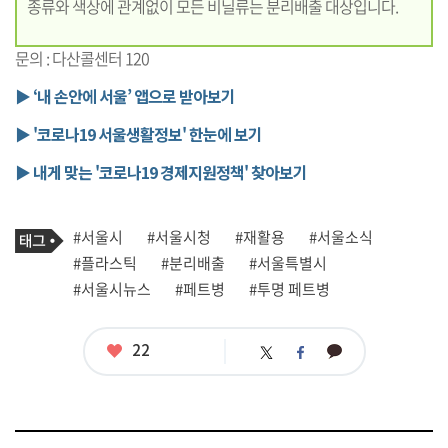
종류와 색상에 관계없이 모든 비닐류는 분리배출 대상입니다.
문의 : 다산콜센터 120
▶ ‘내 손안에 서울’ 앱으로 받아보기
▶ '코로나19 서울생활정보' 한눈에 보기
▶ 내게 맞는 '코로나19 경제지원정책' 찾아보기
기
태
#서울시
#서울시청
#재활용
#서울소식
사
그
관
#플라스틱
#분리배출
#서울특별시
련
#서울시뉴스
#페트병
#투명 페트병
태
그
좋
22
카
트
페
아
카
위
이
요
오
터
스
톡
북