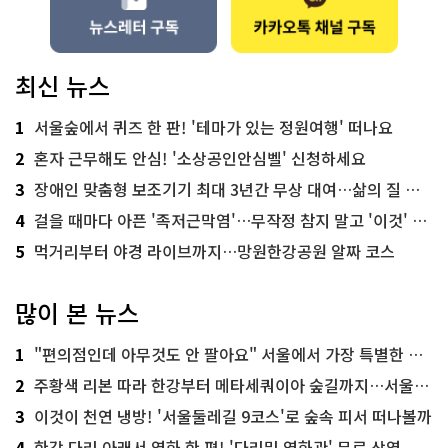
최신 뉴스
1
서울숲에서 퀴즈 한 판! '테마가 있는 정원여행' 떠나요
2
혼자 근무해도 안심! '소상공인안심벨' 신청하세요
3
장애인 맞춤형 보조기기 최대 3년간 무상 대여…삶의 질 높인다
4
걸을 때마다 아픈 '족저근막염'…무작정 참지 말고 '이것' 해보세요!
5
먹거리부터 야경 라이브까지…망원한강공원 알짜 코스
많이 본 뉴스
1
"편의점인데 아무것도 안 팔아요" 서울에서 가장 특별한 편의점의 정체
2
주황색 리본 따라 한강부터 메타세쿼이아 숲길까지…서울둘레길 15코스
3
이것이 천연 냉방! '서울둘레길 9코스'로 숲속 피서 떠나볼까
4
한강 다리 아래서 영화 한 편! '다리밑 영화관' 무료 상영