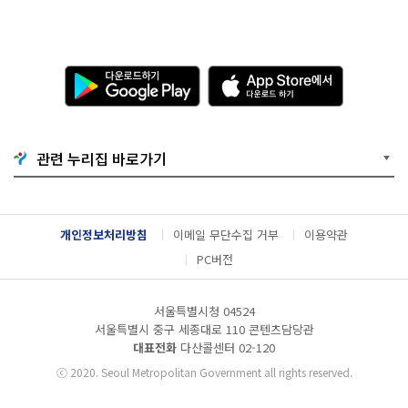
다
A
운
p
로
p
드
S
하
t
기
o
관련 누리집 바로가기
G
r
o
e
o
에
g
서
l
다
개인정보처리방침
이메일 무단수집 거부
이용약관
e
운
P
로
PC버전
l
드
a
하
y
기
서울특별시청 04524
서울특별시 중구 세종대로 110 콘텐츠담당관
대표전화
다산콜센터
02-120
ⓒ
2020. Seoul Metropolitan Government all rights reserved.