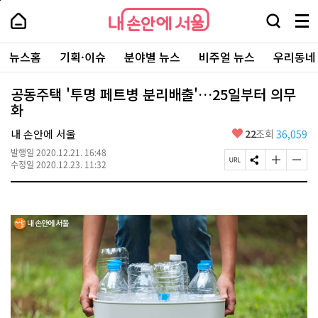
본
페
내
문
이
내
손
검
메
바
지
손
안
색
뉴
로
상
안
주
에
창
전
가
단
에
뉴스홈
기획·이슈
분야별 뉴스
비주얼 뉴스
우리동네
요
서
열
체
기
으
서
서
울
기
보
로
울
비
기
이
-
공동주택 '투명 페트병 분리배출'…25일부터 의무
스
동
서
화
바
울
로
시
가
좋
내 손안에 서울
22
조회
36,059
대
기
아
표
발행일
2020.12.21. 16:48
요
소
페
S
글
글
수정일
2020.12.23. 11:32
통
이
N
자
자
포
지
S
크
크
털
U
공
기
기
R
유
크
작
L
하
게
게
복
기
변
변
사
경
경
하
하
기
기