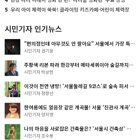
5
우리 아이 체력이 쑥쑥! 클라이밍 키즈카페·어린이 체력장
시민기자 인기뉴스
"편의점인데 아무것도 안 팔아요" 서울에서 가장 특별
한 편의점의 정체
시민기자 권기윤
주황색 리본 따라 한강부터 메타세쿼이아 숲길까지…
서울둘레길 15코스
시민기자 박상현
이것이 천연 냉방! '서울둘레길 9코스'로 숲속 피서 떠
나볼까
시민기자 정향선
한여름에도 얼음장 같은 계곡물! 서울 '진관사 계곡'이
천국이네~
시민기자 양지영
나의 마음을 사로잡은 건축물은? '서울시 건축상' 수
상작 공개!
시민기자 조수봉