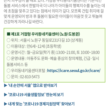
돌봄 서비스에서 한발자국 더 나아가 아이들의 행복지수를 높이는 데
에 초점을 맞추고 있다는 점에서 의미가 깊다. 모쪼록 건립 취지에 걸
맞게 운영되어 방과 후 돌봄이 필요한 아이들이 마음껏 웃고 뛰놀며
건강하게 자라나길 바란다.
■ 제1호 거점형 우리동네키움센터 (노원·도봉권)
○ 위치 : 서울시 노원구 동일로231다길 1D (상계동)
○ 이용대상 : 만6세~12세 (초등학생)
○ 운영시간 : 월~금요일(학기 중) 13:00~21:00, 토 10:00~18:00
○ 운영내용 : 아동주도 문화·예술 중심의 창의체험, 긴급·일시
돌봄서비스 등
○ 우리동네키움센터포털 :
https://icare.seoul.go.kr/icare/
○ 문의 : 02-810-5473
▶ ‘내 손안에 서울’ 앱으로 받아보기
▶ '코로나19 서울생활정보' 한눈에 보기
▶ 내게 맞는 '코로나19 경제지원정책' 찾아보기