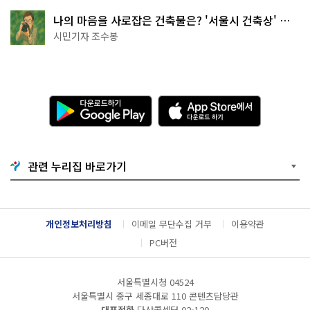
나의 마음을 사로잡은 건축물은? '서울시 건축상' 수
상작 공개!
시민기자 조수봉
다
A
운
p
로
p
드
S
하
t
기
o
관련 누리집 바로가기
G
r
o
e
o
에
g
서
l
다
개인정보처리방침
이메일 무단수집 거부
이용약관
e
운
P
로
PC버전
l
드
a
하
y
기
서울특별시청 04524
서울특별시 중구 세종대로 110 콘텐츠담당관
대표전화
다산콜센터
02-120