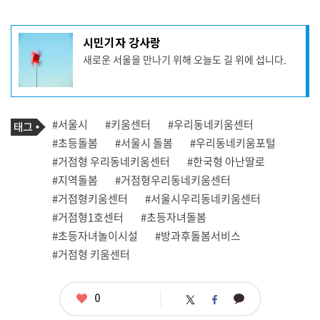
기
시민기자 강사랑
사
새로운 서울을 만나기 위해 오늘도 길 위에 섭니다.
작
성
자
프
로
기
필
태
#서울시
#키움센터
#우리동네키움센터
사
그
관
#초등돌봄
#서울시 돌봄
#우리동네키움포털
련
#거점형 우리동네키움센터
#한국형 아난딸로
태
그
#지역돌봄
#거점형우리동네키움센터
#거점형키움센터
#서울시우리동네키움센터
#거점형1호센터
#초등자녀돌봄
#초등자녀놀이시설
#방과후돌봄서비스
#거점형 키움센터
좋
0
카
트
페
아
카
위
이
요