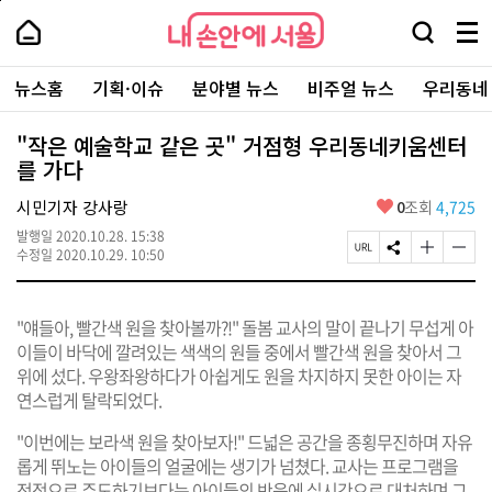
본
페
내
문
이
내
손
검
메
바
지
손
안
색
뉴
로
상
안
주
에
창
전
가
단
에
뉴스홈
기획·이슈
분야별 뉴스
비주얼 뉴스
우리동네
요
서
열
체
기
으
서
서
울
기
보
로
울
비
기
이
-
"작은 예술학교 같은 곳" 거점형 우리동네키움센터
스
동
서
를 가다
바
울
로
시
가
좋
시민기자 강사랑
0
조회
4,725
대
기
아
표
발행일
2020.10.28. 15:38
요
소
페
S
글
글
수정일
2020.10.29. 10:50
통
이
N
자
자
포
지
S
크
크
털
U
공
기
기
"얘들아, 빨간색 원을 찾아볼까?!" 돌봄 교사의 말이 끝나기 무섭게 아
R
유
크
작
L
하
게
게
이들이 바닥에 깔려있는 색색의 원들 중에서 빨간색 원을 찾아서 그
복
기
변
변
위에 섰다. 우왕좌왕하다가 아쉽게도 원을 차지하지 못한 아이는 자
사
경
경
연스럽게 탈락되었다.
하
하
기
기
"이번에는 보라색 원을 찾아보자!" 드넓은 공간을 종횡무진하며 자유
롭게 뛰노는 아이들의 얼굴에는 생기가 넘쳤다. 교사는 프로그램을
전적으로 주도하기보다는 아이들의 반응에 실시간으로 대처하며 그