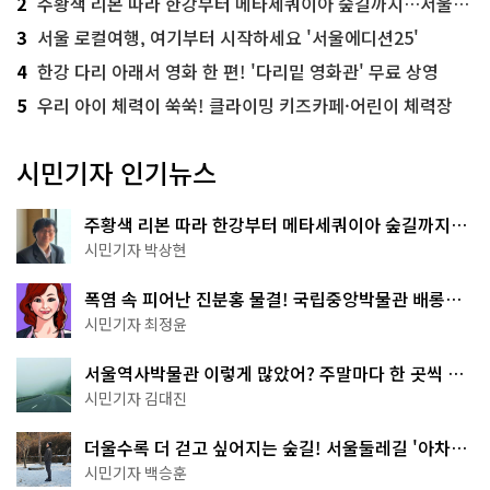
2
주황색 리본 따라 한강부터 메타세쿼이아 숲길까지…서울둘레길 15코스
3
서울 로컬여행, 여기부터 시작하세요 '서울에디션25'
4
한강 다리 아래서 영화 한 편! '다리밑 영화관' 무료 상영
5
우리 아이 체력이 쑥쑥! 클라이밍 키즈카페·어린이 체력장
시민기자 인기뉴스
주황색 리본 따라 한강부터 메타세쿼이아 숲길까지…
서울둘레길 15코스
시민기자 박상현
폭염 속 피어난 진분홍 물결! 국립중앙박물관 배롱나
무 명소
시민기자 최정윤
서울역사박물관 이렇게 많았어? 주말마다 한 곳씩 떠
나는 역사 산책
시민기자 김대진
더울수록 더 걷고 싶어지는 숲길! 서울둘레길 '아차산
코스'
시민기자 백승훈