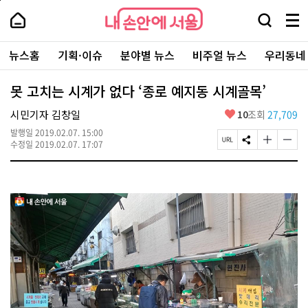
본
페
내
문
이
내
손
검
메
바
지
손
안
색
뉴
로
상
안
주
에
창
전
가
단
에
뉴스홈
기획·이슈
분야별 뉴스
비주얼 뉴스
우리동네
요
서
열
체
기
으
서
서
울
기
보
로
울
비
기
이
-
못 고치는 시계가 없다 ‘종로 예지동 시계골목’
스
동
서
바
울
좋
시민기자 김창일
10
조회
27,709
로
시
아
가
대
발행일
2019.02.07. 15:00
요
기
페
S
글
글
표
수정일
2019.02.07. 17:07
이
N
자
자
소
지
S
크
크
통
U
공
기
기
포
R
유
크
작
털
L
하
게
게
복
기
변
변
사
경
경
하
하
기
기