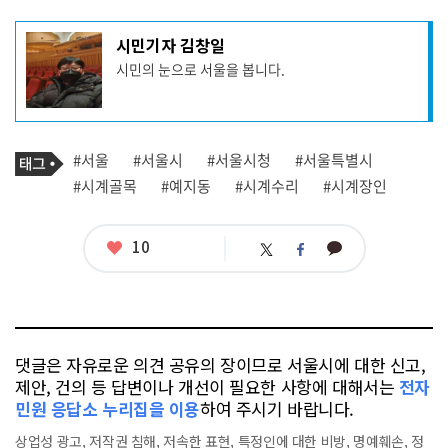
기
시민기자 김창일
사
시민의 눈으로 서울을 봅니다.
작
성
자
프
로
기
필
태
#서울
#서울시
#서울시청
#서울특별시
사
그
관
#시계골목
#예지동
#시계수리
#시계장인
련
태
그
좋
10
카
트
페
아
카
위
이
요
오
터
스
톡
북
댓글은 자유로운 의견 공유의 장이므로 서울시에 대한 신고,
제안, 건의 등 답변이나 개선이 필요한 사항에 대해서는
전자
민원 응답소 누리집을 이용
하여 주시기 바랍니다.
상업성 광고, 저작권 침해, 저속한 표현, 특정인에 대한 비방, 명예훼손, 정