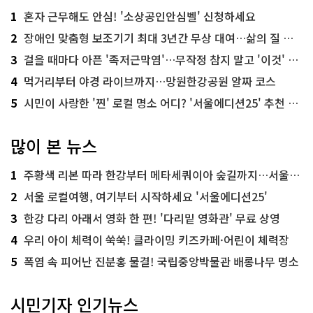
1
혼자 근무해도 안심! '소상공인안심벨' 신청하세요
2
장애인 맞춤형 보조기기 최대 3년간 무상 대여…삶의 질 높인다
3
걸을 때마다 아픈 '족저근막염'…무작정 참지 말고 '이것' 해보세요!
4
먹거리부터 야경 라이브까지…망원한강공원 알짜 코스
5
시민이 사랑한 '찐' 로컬 명소 어디? '서울에디션25' 추천 코스
많이 본 뉴스
1
주황색 리본 따라 한강부터 메타세쿼이아 숲길까지…서울둘레길 15코스
2
서울 로컬여행, 여기부터 시작하세요 '서울에디션25'
3
한강 다리 아래서 영화 한 편! '다리밑 영화관' 무료 상영
4
우리 아이 체력이 쑥쑥! 클라이밍 키즈카페·어린이 체력장
5
폭염 속 피어난 진분홍 물결! 국립중앙박물관 배롱나무 명소
시민기자 인기뉴스