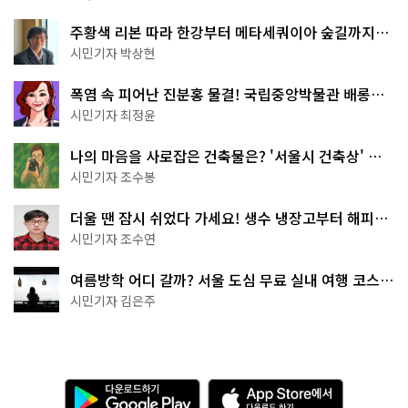
주황색 리본 따라 한강부터 메타세쿼이아 숲길까지…
서울둘레길 15코스
시민기자 박상현
폭염 속 피어난 진분홍 물결! 국립중앙박물관 배롱나
무 명소
시민기자 최정윤
나의 마음을 사로잡은 건축물은? '서울시 건축상' 수
상작 공개!
시민기자 조수봉
더울 땐 잠시 쉬었다 가세요! 생수 냉장고부터 해피소
·무더위쉼터까지
시민기자 조수연
여름방학 어디 갈까? 서울 도심 무료 실내 여행 코스
추천
시민기자 김은주
다
A
운
p