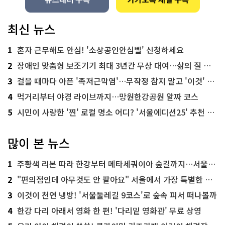
최신 뉴스
1
혼자 근무해도 안심! '소상공인안심벨' 신청하세요
2
장애인 맞춤형 보조기기 최대 3년간 무상 대여…삶의 질 높인다
3
걸을 때마다 아픈 '족저근막염'…무작정 참지 말고 '이것' 해보세요!
4
먹거리부터 야경 라이브까지…망원한강공원 알짜 코스
5
시민이 사랑한 '찐' 로컬 명소 어디? '서울에디션25' 추천 코스
많이 본 뉴스
1
주황색 리본 따라 한강부터 메타세쿼이아 숲길까지…서울둘레길 15코스
2
"편의점인데 아무것도 안 팔아요" 서울에서 가장 특별한 편의점의 정체
3
이것이 천연 냉방! '서울둘레길 9코스'로 숲속 피서 떠나볼까
4
한강 다리 아래서 영화 한 편! '다리밑 영화관' 무료 상영