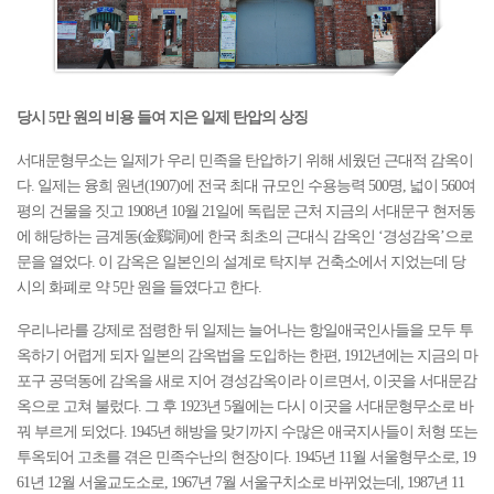
당시 5만 원의 비용 들여 지은 일제 탄압의 상징
서대문형무소는 일제가 우리 민족을 탄압하기 위해 세웠던 근대적 감옥이
다. 일제는 융희 원년(1907)에 전국 최대 규모인 수용능력 500명, 넓이 560여
평의 건물을 짓고 1908년 10월 21일에 독립문 근처 지금의 서대문구 현저동
에 해당하는 금계동(金鷄洞)에 한국 최초의 근대식 감옥인 ‘경성감옥’으로
문을 열었다. 이 감옥은 일본인의 설계로 탁지부 건축소에서 지었는데 당
시의 화폐로 약 5만 원을 들였다고 한다.
우리나라를 강제로 점령한 뒤 일제는 늘어나는 항일애국인사들을 모두 투
옥하기 어렵게 되자 일본의 감옥법을 도입하는 한편, 1912년에는 지금의 마
포구 공덕동에 감옥을 새로 지어 경성감옥이라 이르면서, 이곳을 서대문감
옥으로 고쳐 불렀다. 그 후 1923년 5월에는 다시 이곳을 서대문형무소로 바
꿔 부르게 되었다. 1945년 해방을 맞기까지 수많은 애국지사들이 처형 또는
투옥되어 고초를 겪은 민족수난의 현장이다. 1945년 11월 서울형무소로, 19
61년 12월 서울교도소로, 1967년 7월 서울구치소로 바뀌었는데, 1987년 11