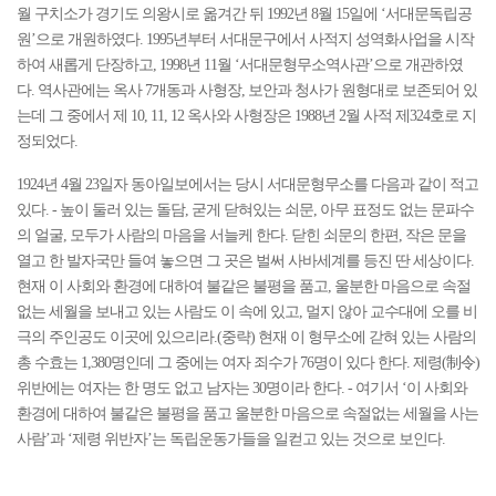
월 구치소가 경기도 의왕시로 옮겨간 뒤 1992년 8월 15일에 ‘서대문독립공
원’으로 개원하였다. 1995년부터 서대문구에서 사적지 성역화사업을 시작
하여 새롭게 단장하고, 1998년 11월 ‘서대문형무소역사관’으로 개관하였
다. 역사관에는 옥사 7개동과 사형장, 보안과 청사가 원형대로 보존되어 있
는데 그 중에서 제 10, 11, 12 옥사와 사형장은 1988년 2월 사적 제324호로 지
정되었다.
1924년 4월 23일자 동아일보에서는 당시 서대문형무소를 다음과 같이 적고
있다. - 높이 둘러 있는 돌담, 굳게 닫혀있는 쇠문, 아무 표정도 없는 문파수
의 얼굴, 모두가 사람의 마음을 서늘케 한다. 닫힌 쇠문의 한편, 작은 문을
열고 한 발자국만 들여 놓으면 그 곳은 벌써 사바세계를 등진 딴 세상이다.
현재 이 사회와 환경에 대하여 불같은 불평을 품고, 울분한 마음으로 속절
없는 세월을 보내고 있는 사람도 이 속에 있고, 멀지 않아 교수대에 오를 비
극의 주인공도 이곳에 있으리라.(중략) 현재 이 형무소에 갇혀 있는 사람의
총 수효는 1,380명인데 그 중에는 여자 죄수가 76명이 있다 한다. 제령(制令)
위반에는 여자는 한 명도 없고 남자는 30명이라 한다. - 여기서 ‘이 사회와
환경에 대하여 불같은 불평을 품고 울분한 마음으로 속절없는 세월을 사는
사람’과 ‘제령 위반자’는 독립운동가들을 일컫고 있는 것으로 보인다.