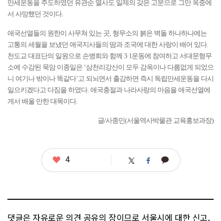
만세운동을 주도하였던 유관순 열사도 일제의 갖은 고문으로 그만 옥중에
서 사망했던 것이다.
애국선열들의 원한이 사무쳐 있는 곳, 형무소의 붉은 벽돌 하나하나에는
고통의 세월을 보냈던 애국지사들의 땀과 조국에 대한 사랑이 배어 있다.
천도교 대표단의 일원으로 손병희와 함께 3·1운동에 참여하고 서대문형무
소에 수감된 묵암 이종일은 ‘삼천리강산이 모두 감옥이나 다름없게 되었으
니 여기나 밖이나 똑같다’고 되뇌면서 출감하면 즉시 독립만세운동을 다시
일으키겠다고 다짐을 하였다. 애국충절과 나라사랑의 마음을 애국선열에
게서 배울 만한 대목이다.
글/사종민(서울역사박물관 교육홍보과장)
좋
4
카
트
페
아
카
위
이
요
오
터
스
톡
북
댓글은 자유로운 의견 공유의 장이므로 서울시에 대한 신고,