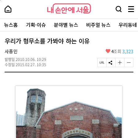
본
페
내
문
이
내
손
검
메
바
지
손
안
색
뉴
로
상
안
주
에
창
전
가
단
에
뉴스홈
기획·이슈
분야별 뉴스
비주얼 뉴스
우리동네
요
서
열
체
기
으
서
서
울
기
보
로
울
비
기
이
-
우리가 형무소를 가봐야 하는 이유
스
동
서
바
울
좋
사종민
4
조회
3,323
로
시
아
가
대
발행일
2010.10.06. 10:29
요
기
페
S
글
글
표
수정일
2015.02.27. 10:35
이
N
자
자
소
지
S
크
크
통
U
공
기
기
포
R
유
크
작
털
L
하
게
게
복
기
변
변
사
경
경
하
하
기
기