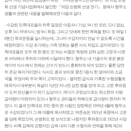
없다. 다만 최근에 김삼웅이 펴낸 『서대문형무소근현대사』와 의암 손병
희 선생 기념사업회에서 발간한 『의암 손병희 선생 전기』 등에서 형무소
생활과 관련된 내용을 발췌해보면 다음과 같다.
- 수감된 민족대표들의 하루 일정은 아침 6시 기상, 9시 반 조반, 12시 점심,
오후 5시 저녁식사, 밤 9시 취침, 그리고 닷새에 한번 목욕을 한다. 또 매일 1
0분간 옥외운동을 실시하는데, 그나마 수감자끼리 만날 수 없도록 시간을
배정하였다. 수감 초기에는 가족 면회는 물론 사식 차입도 금지되었다. 민
족대표들은 모두 채 한 평도 안 되는 비좁은 독방에 갇혀 심한 고문과 시멘
트 바닥에서 추위와 더위에 시달려야 했다. 형무소 내 기결수의 옷은 붉은
색이며 식사 배식 전에는 간수가 반드시 훈화하게 되어 있었다. 물론 당연
히 온갖 욕지거리였다. 식사도 콩과 보리로 뭉친 5등식 한 덩어리와 소금
국물, 무장아찌 두어 쪽이 고작이었다. - 열악한 급식과 가혹한 수형생활로
애국지사 대부분이 옥살이 1년만 지나면 심한 병을 얻게 되고, 고문 후유증
이 도져 반신불수가 되기 십상이다. 게다가 규정상으로는 최소한의 식량
급여량이 마련되어 있으나 형무소 관리들의 착복으로 급식량이 현저히 적
었다. 이 결과 민족대표 33인 중의 한 사람인 양한묵은 1919년 4월에 형무소
로 수감되었다가 그 해 여름에 옥사하였고, 박준승은 1921년 옥중에서 고문
을 당해 죽었으며, 손병희도 병 보석으로 나왔지만 후유증으로 1922년 사망
했다. 비록 감옥에 갇혔지만 감옥 내의 다른 수형자와 연락을 취해 제2의