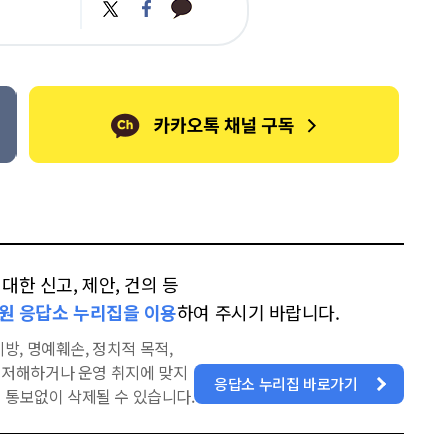
카
트
페
카
위
이
오
터
스
톡
북
한 신고, 제안, 건의 등
원 응답소 누리집을 이용
하여 주시기 바랍니다.
방, 명예훼손, 정치적 목적,
을 저해하거나 운영 취지에 맞지
응답소 누리집 바로가기
 통보없이 삭제될 수 있습니다.