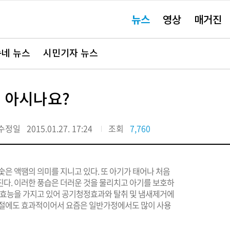
주
뉴스
영상
매거진
요
서
비
스
바
네 뉴스
시민기자 뉴스
로
가
기"
을 아시나요?
수정일
2015.01.27. 17:24
조회
7,760
숯은 액땜의 의미를 지니고 있다. 또 아기가 태어나 처음
진다. 이러한 풍습은 더러운 것을 물리치고 아기를 보호하
는 효능을 가지고 있어 공기청정효과와 탈취 및 냄새제거에
조절에도 효과적이어서 요즘은 일반가정에서도 많이 사용