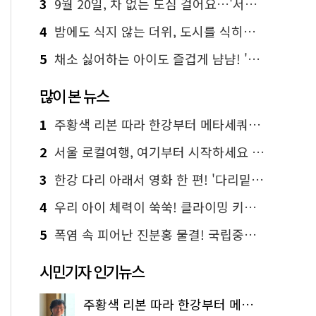
3
9월 20일, 차 없는 도심 걸어요…'서울 걷자 페스티벌' 선착순 5천명
4
밤에도 식지 않는 더위, 도시를 식히는 시원한 해법은?
5
채소 싫어하는 아이도 즐겁게 냠냠! '찾아가는 서울시 식생활 교육' 현장
많이 본 뉴스
1
주황색 리본 따라 한강부터 메타세쿼이아 숲길까지…서울둘레길 15코스
2
서울 로컬여행, 여기부터 시작하세요 '서울에디션25'
3
한강 다리 아래서 영화 한 편! '다리밑 영화관' 무료 상영
4
우리 아이 체력이 쑥쑥! 클라이밍 키즈카페·어린이 체력장
5
폭염 속 피어난 진분홍 물결! 국립중앙박물관 배롱나무 명소
시민기자 인기뉴스
주황색 리본 따라 한강부터 메타세쿼이아 숲길까지…서울둘레길 15코스