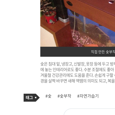
직접 만든 숯부
숯은 침대 밑, 냉장고, 신발장, 옷장 등에 두고
에 놓는 인테리어로도 좋다. 수분 조절에도 좋아
겨울철 건강관리에도 도움을 준다. 손쉽게 구할 
경을 살짝 바꾸면 새해 액땜의 의미도 되고, 복을
기
태
#숯
#숯부작
#자연가습기
사
그
관
련
태
그