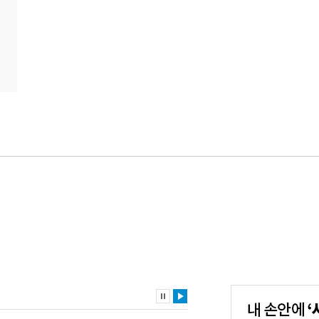
내
손
안