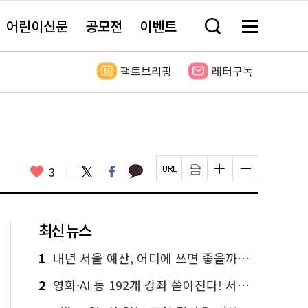
어린이신문
공모전
이벤트
검
메
색
뉴
창
전
열
체
팩트브리핑
레터구독
기
보
기
카
좋
트
페
3
페
인
글
글
카
위
이
아
이
쇄
자
자
오
터
스
요
지
하
크
크
톡
북
U
기
기
기
R
새
크
작
L
창
게
게
최신 뉴스
복
열
변
변
사
림
경
경
하
하
1
내년 서울 예산, 어디에 쓰면 좋을까요? 온라인 투표
기
기
2
영화·AI 등 192개 강좌 쏟아진다! 서울시민대학 선착순 신청