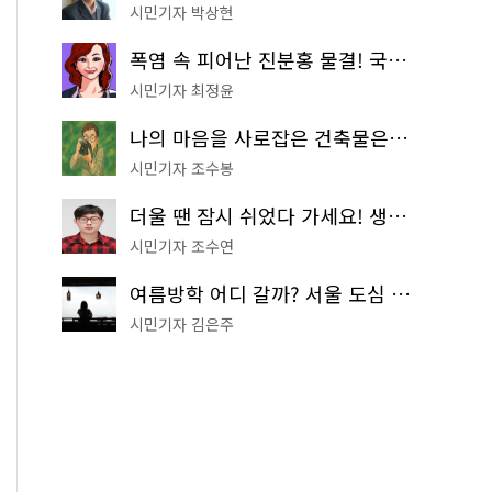
시민기자 박상현
폭염 속 피어난 진분홍 물결! 국립중앙박물관 배롱나무 명소
시민기자 최정윤
나의 마음을 사로잡은 건축물은? '서울시 건축상' 수상작 공개!
시민기자 조수봉
더울 땐 잠시 쉬었다 가세요! 생수 냉장고부터 해피소·무더위쉼터까지
시민기자 조수연
여름방학 어디 갈까? 서울 도심 무료 실내 여행 코스 추천
시민기자 김은주