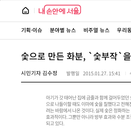
본
페
문
이
뉴
바
지
스
로
상
룸
가
단
뉴
기
으
스
로
기획·이슈
분야별 뉴스
비주얼 뉴스
우리동
주
이
요
동
서
비
스
숯으로 만든 화분, `숯부작`
바
로
가
기
시민기자 김수정
발행일
2015.01.27. 15:41
아기가 갓 태어난 집에 금줄과 함께 걸어두었던 
으로 나들이할 때도 이마에 숯을 칠했다고 전해
려는 바람에서 나온 것이다. 실제 숯은 정화하
효과적이다. 그뿐만 아니라 방부 효과와 수분 
되고 있다.