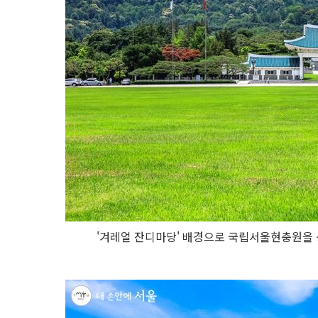
'겨레얼 잔디마당' 배경으로 국립서울현충원을 