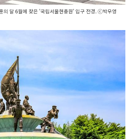
의 달 6월에 찾은 '국립서울현충원' 입구 전경. ⓒ박우영