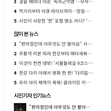
3
걸을 때마다 아픈 '족저근막염'…무작정 참지 말고 '이것' 해보세요!
4
먹거리부터 야경 라이브까지…망원한강공원 알짜 코스
5
시민이 사랑한 '찐' 로컬 명소 어디? '서울에디션25' 추천 코스
많이 본 뉴스
1
"편의점인데 아무것도 안 팔아요" 서울에서 가장 특별한 편의점의 정체
2
주황색 리본 따라 한강부터 메타세쿼이아 숲길까지…서울둘레길 15코스
3
이것이 천연 냉방! '서울둘레길 9코스'로 숲속 피서 떠나볼까
4
한강 다리 아래서 영화 한 편! '다리밑 영화관' 무료 상영
5
우리 아이 체력이 쑥쑥! 클라이밍 키즈카페·어린이 체력장
시민기자 인기뉴스
"편의점인데 아무것도 안 팔아요" 서울에서 가장 특별한 편의점의 정체