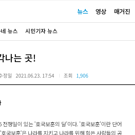
주
뉴스
영상
매거진
요
서
비
스
바
네 뉴스
시민기자 뉴스
로
가
기"
각나는 곳!
수정일
2021.06.23. 17:54
조회
1,906
다
.25 전쟁일이 있는 '호국보훈의 달'이다. '호국보훈'이란 단어
 '호국보훈'은 나라를 지키고 나라를 위해 힘쓴 사람들의 공