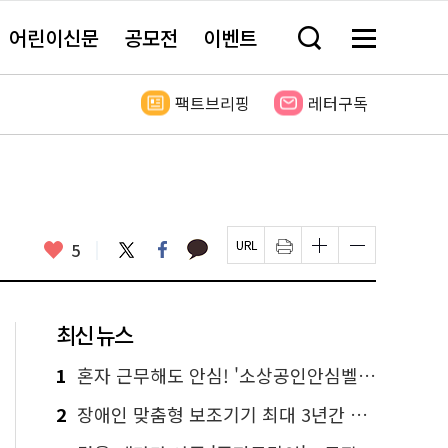
어린이신문
공모전
이벤트
검
메
색
뉴
창
전
열
체
팩트브리핑
레터구독
기
보
기
카
좋
트
페
5
페
인
글
글
카
위
이
아
이
쇄
자
자
오
터
스
요
지
하
크
크
톡
북
U
기
기
기
R
새
크
작
L
창
게
게
최신 뉴스
복
열
변
변
사
림
경
경
하
하
1
혼자 근무해도 안심! '소상공인안심벨' 신청하세요
기
기
2
장애인 맞춤형 보조기기 최대 3년간 무상 대여…삶의 질 높인다