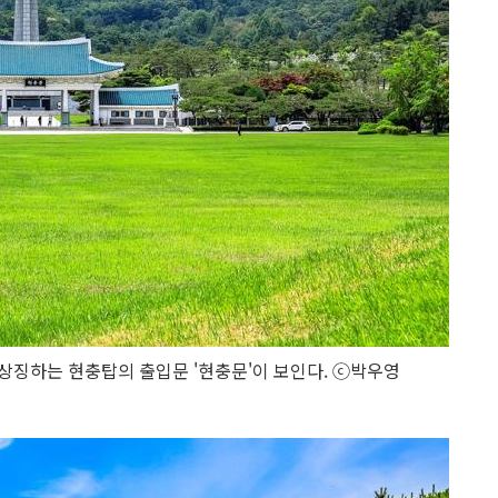
상징하는 현충탑의 출입문 '현충문'이 보인다. ⓒ박우영