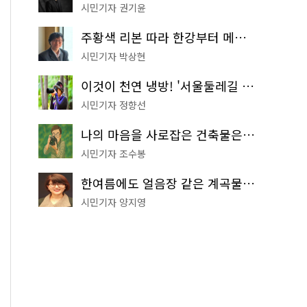
시민기자 권기윤
주황색 리본 따라 한강부터 메타세쿼이아 숲길까지…서울둘레길 15코스
시민기자 박상현
이것이 천연 냉방! '서울둘레길 9코스'로 숲속 피서 떠나볼까
시민기자 정향선
나의 마음을 사로잡은 건축물은? '서울시 건축상' 수상작 공개!
시민기자 조수봉
한여름에도 얼음장 같은 계곡물! 서울 '진관사 계곡'이 천국이네~
시민기자 양지영