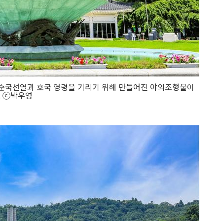
. 순국선열과 호국 영령을 기리기 위해 만들어진 야외조형물이
. ⓒ박우영