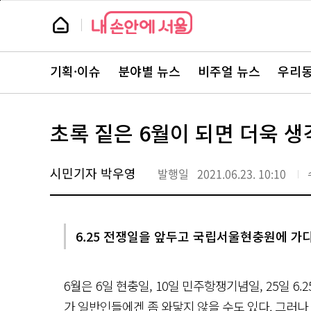
본
페
문
이
뉴
바
지
스
로
상
룸
가
단
뉴
기
으
스
로
기획·이슈
분야별 뉴스
비주얼 뉴스
우리동
주
이
요
동
서
비
스
초록 짙은 6월이 되면 더욱 생
바
로
가
기
시민기자 박우영
발행일
2021.06.23. 10:10
6.25 전쟁일을 앞두고 국립서울현충원에 가
6월은 6일 현충일, 10일 민주항쟁기념일, 25일 6
가 일반인들에겐 좀 와닿지 않을 수도 있다. 그러나