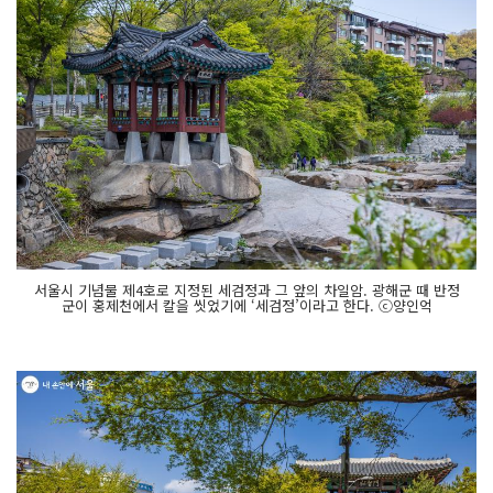
서울시 기념물 제4호로 지정된 세검정과 그 앞의 차일암. 광해군 때 반정
군이 홍제천에서 칼을 씻었기에 ‘세검정’이라고 한다. ⓒ양인억