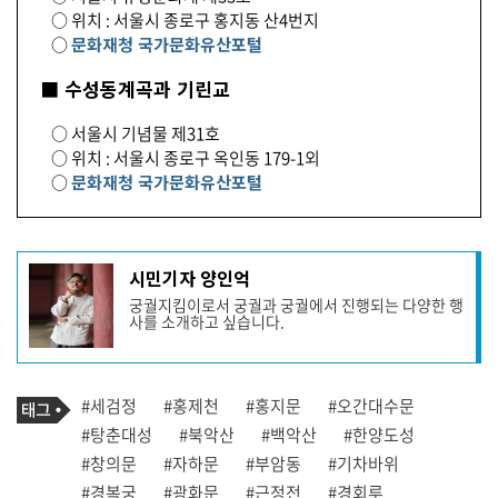
○ 위치 : 서울시 종로구 홍지동 산4번지
○
문화재청 국가문화유산포털
■ 수성동계곡과 기린교
○ 서울시 기념물 제31호
○ 위치 : 서울시 종로구 옥인동 179-1외
○
문화재청 국가문화유산포털
기
시민기자 양인억
사
궁궐지킴이로서 궁궐과 궁궐에서 진행되는 다양한 행
작
사를 소개하고 싶습니다.
성
자
프
로
기
필
태
#세검정
#홍제천
#홍지문
#오간대수문
사
그
관
#탕춘대성
#북악산
#백악산
#한양도성
련
#창의문
#자하문
#부암동
#기차바위
태
그
#경복궁
#광화문
#근정전
#경회루