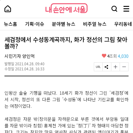
본
페
내
문
이
내
손
검
메
바
지
손
안
색
뉴
로
상
안
주
에
창
전
가
단
에
뉴스홈
기획·이슈
분야별 뉴스
비주얼 뉴스
우리동네
요
서
열
체
기
으
서
서
울
기
보
로
울
비
기
이
-
세검정에서 수성동계곡까지, 화가 정선의 그림 찾아
스
동
서
볼까?
바
울
로
시
가
좋
시민기자 양인억
4
조회
4,030
대
기
아
표
발행일
2021.04.28. 09:40
요
소
페
S
글
글
수정일
2021.04.28. 16:33
통
이
N
자
자
포
지
S
크
크
털
U
공
기
기
R
유
크
작
인왕산 솔숲 기행을 떠났다. 18세기 화가 정선이 그린 '세검정'에
L
하
게
게
복
기
변
변
서 시작, 정선의 또 다른 그림 '수성동'에 나타난 기린교를 확인하
사
경
경
는 여정이었다.
하
하
기
기
세검정은 자문 밖(창의문을 자하문으로 부른 것에서 부암동 일대
를 자문 밖이라 칭함) 홍제천 가에 있는 ‘정(丁)’ 자 형태의 아담한 정
자다. 크기는 작지만 많은 역사적 사실과 관련된 옛이야기가 풍부