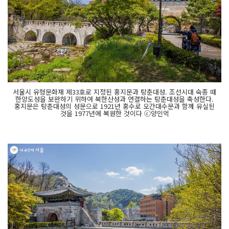
서울시 유형문화재 제33호로 지정된 홍지문과 탕춘대성. 조선시대 숙종 때
한양도성을 보완하기 위하여 북한산성과 연결하는 탕춘대성을 축성한다.
홍지문은 탕춘대성의 성문으로 1921년 홍수로 오간대수문과 함께 유실된
것을 1977년에 복원한 것이다 ⓒ양인억