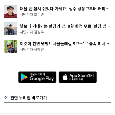
더울 땐 잠시 쉬었다 가세요! 생수 냉장고부터 해피소
·무더위쉼터까지
시민기자 조수연
낮보다 기대되는 한강의 밤! 8월 한정 무료 '한강 밤
핑' 예약은?
시민기자 김성무
이것이 천연 냉방! '서울둘레길 9코스'로 숲속 피서 떠
나볼까
시민기자 정향선
다
A
운
p
로
p
드
S
하
t
기
o
관련 누리집 바로가기
G
r
o
e
o
에
g
서