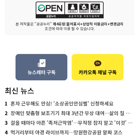
본 저작물은 "공공누리"
제4유형:출처표시+상업적 이용금지+변경금지
조건에 따라 이용 할 수 있습니다.
최신 뉴스
1
혼자 근무해도 안심! '소상공인안심벨' 신청하세요
2
장애인 맞춤형 보조기기 최대 3년간 무상 대여…삶의 질 높인다
3
걸을 때마다 아픈 '족저근막염'…무작정 참지 말고 '이것' 해보세요!
4
먹거리부터 야경 라이브까지…망원한강공원 알짜 코스