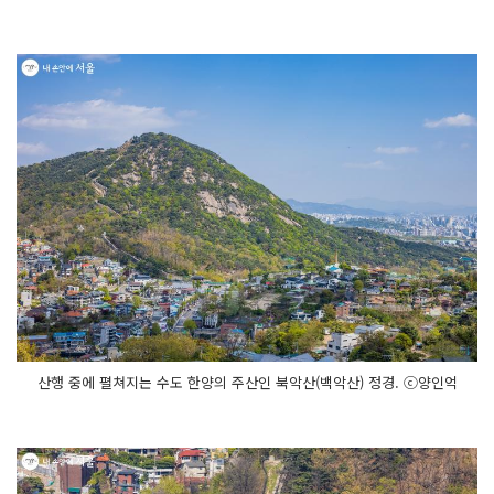
산행 중에 펼쳐지는 수도 한양의 주산인 북악산(백악산) 정경. ⓒ양인억