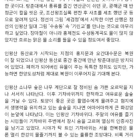
한 곳이다. 탕춘대에서 풍류를 즐긴 연산군이 쉬던 곳, 광해군 때 반
정군이 칼을 씻은 곳, 조선왕조실록 편찬 후 사초를 세초 했던 곳 등
으로 알려져 있다. 정선의 그림 '세검정'에서 시작한 이번 산행은 정
선의 인왕산 일대 그림 '수송동' 속 ‘기린교’를 만나는 것으로 마무리
하고 싶었다. 장마철이 아니라 홍제천도 수성동계곡도 물이 많지 않
았지만 흐르는 맑은 물 소리를 들을 수 있을 정도여서 좋았다.
인왕산 등산로가 시작되는 지점의 홍지문과 오간대수문은 복원
이 잘 되었으나 인왕산 등산로 중간 중간에 만난 탕춘대성은 방치되
어 있었다. 폐허가 되어버린 유물이 주는 독특한 정취도 있지만, 가
능하면 한양도성처럼 제대로 복원이 이루어지길 기대해 본다.
인왕산 소나무 숲은 나무 계단으로 잘 정비된 숨 가쁜 오르막을 지
나 서서히 나타난다. 이후 기차바위까지 한적하고 여유로운 솔숲
을 거닐 수 있다. 토양이 좋은 곳은 활엽수에게 물려주고 험지에
서 생명력을 유지하고 있는 솔숲을 지나면 어마어마하게 큰 화강암
이 눈앞에 나타났다. 이는 인왕산 기차바위다. 주말의 여유를 즐기
는 시민들이 기차바위 주변에서 잠시 숨을 고르며 열심히 인증사진
을 남기고 있었다. 시야가 탁 트인 기차바위는 서울 한복판은 물
론 멀리 한강의 물줄기까지 볼 수 있는 훌륭한 조망대다. 비록 거리