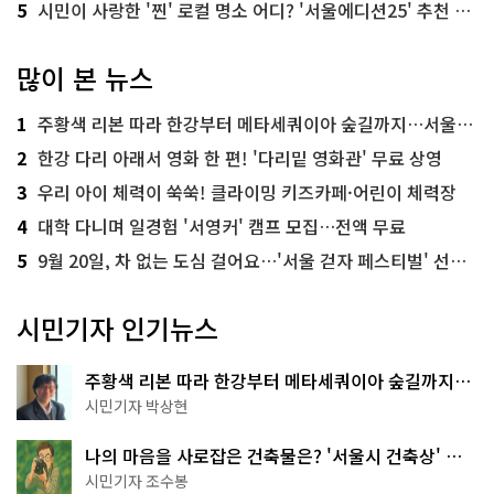
5
시민이 사랑한 '찐' 로컬 명소 어디? '서울에디션25' 추천 코스
많이 본 뉴스
1
주황색 리본 따라 한강부터 메타세쿼이아 숲길까지…서울둘레길 15코스
2
한강 다리 아래서 영화 한 편! '다리밑 영화관' 무료 상영
3
우리 아이 체력이 쑥쑥! 클라이밍 키즈카페·어린이 체력장
4
대학 다니며 일경험 '서영커' 캠프 모집…전액 무료
5
9월 20일, 차 없는 도심 걸어요…'서울 걷자 페스티벌' 선착순 5천명
시민기자 인기뉴스
주황색 리본 따라 한강부터 메타세쿼이아 숲길까지…
서울둘레길 15코스
시민기자 박상현
나의 마음을 사로잡은 건축물은? '서울시 건축상' 수
상작 공개!
시민기자 조수봉