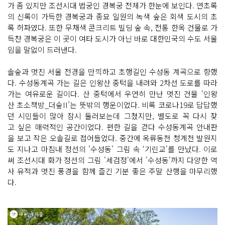
가 좀 있지만 조선시대 법궁인 경복궁 전체가 한눈에 보인다. 연초록
의 신록이 가득한 경복궁과 종묘 일원의 녹색 숲은 회색 도시의 초
록 허파였다. 또한 무채색 콘크리트 빌딩 숲 속, 전통 한옥 건물로 가
득찬 경복궁은 이 곳이 여타 도시가 아닌 바로 대한민국의 수도 서울
임을 말없이 드러낸다.
솔숲과 멋진 서울 전경을 만끽하고 초행길인 수성동 계곡으로 향했
다. 수성동계곡 가는 길은 인왕산 중턱을 내려와 2차선 도로를 따라
가는 여유로운 길이다. 산 중턱에서 우연히 만난 멋진 건물 '인왕
산 초소책방_더숲II’는 뜻밖의 행운이었다. 비록 코로나19로 답답했
던 시민들이 많아 잠시 둘러보는데 그쳤지만, 별도로 꼭 다시 찾
고 싶은 매력적인 공간이었다. 편한 길을 걷다 수성동계곡 안내판
을 보고 작은 오솔길로 접어들었다. 중간에 옥류동천 청계천 발원지
도 지나고 마침내 정선의 '수성동' 그림 속 ‘기린교'를 만났다. 이로
써 조선시대 화가 정선의 그림 '세검정'에서 '수성동'까지 다양한 역
사 유적과 멋진 풍경을 함께 즐긴 기분 좋은 주말 산행을 마무리했
다.