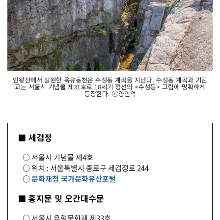
인왕산에서 발원한 옥류동천은 수성동 계곡을 지난다. 수성동 계곡과 기린
교는 서울시 기념물 제31호로 18세기 정선의 <수성동> 그림에 명확하게
등장한다. ⓒ양인억
■ 세검정
○ 서울시 기념물 제4호
○ 위치 : 서울특별시 종로구 세검정로 244
○
문화재청 국가문화유산포털
■ 홍지문 및 오간대수문
○ 서울시 유형문화재 제33호