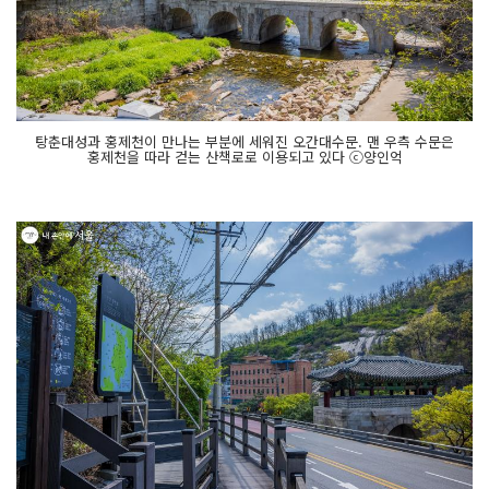
탕춘대성과 홍제천이 만나는 부분에 세워진 오간대수문. 맨 우측 수문은
홍제천을 따라 걷는 산책로로 이용되고 있다 ⓒ양인억