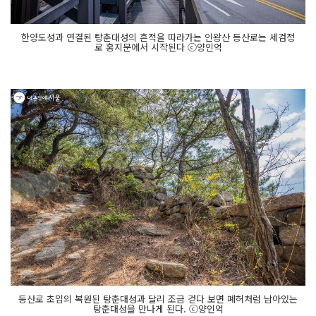
한양도성과 연결된 탕춘대성의 흔적을 따라가는 인왕산 등산로는 세검정
로 홍지문에서 시작된다 ⓒ양인억
등산로 초입의 복원된 탕춘대성과 달리 조금 걷다 보면 폐허처럼 남아있는
탕춘대성을 만나게 된다. ⓒ양인억