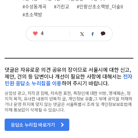
#수성동계곡
#기린교
#인왕산초소책방_더숲II
#초소책방
좋
4
카
트
페
아
카
위
이
요
오
터
스
톡
북
댓글은 자유로운 의견 공유의 장이므로 서울시에 대한 신고,
제안, 건의 등 답변이나 개선이 필요한 사항에 대해서는
전자
민원 응답소 누리집을 이용
하여 주시기 바랍니다.
상업성 광고, 저작권 침해, 저속한 표현, 특정인에 대한 비방, 명예훼손, 정
치적 목적, 유사한 내용의 반복적 글, 개인정보 유출,그 밖에 공익을 저해하
거나 운영 취지에 맞지 않는 댓글은 서울특별시 조례 및 개인정보보호법에
의해 통보없이 삭제될 수 있습니다.
응답소 누리집 바로가기