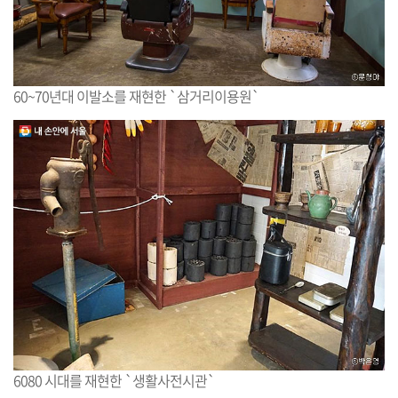
60~70년대 이발소를 재현한 `삼거리이용원`
6080 시대를 재현한 `생활사전시관`