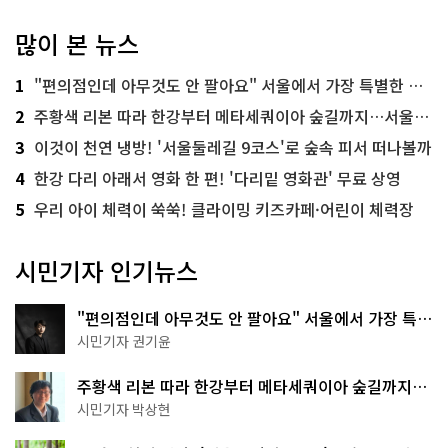
많이 본 뉴스
1
"편의점인데 아무것도 안 팔아요" 서울에서 가장 특별한 편의점의 정체
2
주황색 리본 따라 한강부터 메타세쿼이아 숲길까지…서울둘레길 15코스
3
이것이 천연 냉방! '서울둘레길 9코스'로 숲속 피서 떠나볼까
4
한강 다리 아래서 영화 한 편! '다리밑 영화관' 무료 상영
5
우리 아이 체력이 쑥쑥! 클라이밍 키즈카페·어린이 체력장
시민기자 인기뉴스
"편의점인데 아무것도 안 팔아요" 서울에서 가장 특별
한 편의점의 정체
시민기자 권기윤
주황색 리본 따라 한강부터 메타세쿼이아 숲길까지…
서울둘레길 15코스
시민기자 박상현