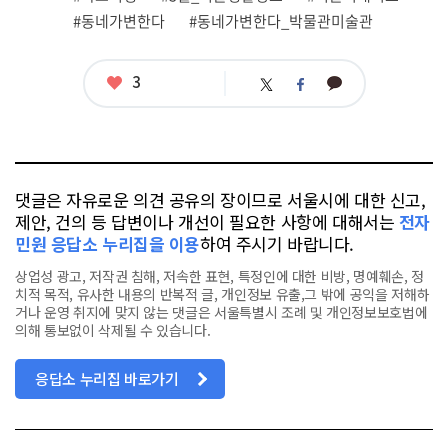
#동네가변한다
#동네가변한다_박물관미술관
좋
3
카
트
페
아
카
위
이
요
오
터
스
톡
북
댓글은 자유로운 의견 공유의 장이므로 서울시에 대한 신고,
제안, 건의 등 답변이나 개선이 필요한 사항에 대해서는
전자
민원 응답소 누리집을 이용
하여 주시기 바랍니다.
상업성 광고, 저작권 침해, 저속한 표현, 특정인에 대한 비방, 명예훼손, 정
치적 목적, 유사한 내용의 반복적 글, 개인정보 유출,그 밖에 공익을 저해하
거나 운영 취지에 맞지 않는 댓글은 서울특별시 조례 및 개인정보보호법에
의해 통보없이 삭제될 수 있습니다.
응답소 누리집 바로가기