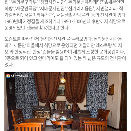
집’, ‘돈의문구락부’, ‘생활사전시관’, ‘돈의문콤퓨타게임장&새문안만
화방’, ‘새문안극장’, ‘서대문사진관’, ‘삼거리이용원’, ‘시민갤러리·작
가갤러리’, ‘서울미래유산관’, ‘서울생활사박물관’ 등의 전시관이 있다.
1960년대 가정집을 개조하거나 1990~2000년대 후반까지 식당으로
운영되었던 건물을 활용했다고 한다.
도슨트를 따라 먼저 ‘돈의문전시관’을 둘러보았다. 돈의문전시관은
과거 새문안 마을에서 식당으로 운영되던 이탈리안 레스토랑 ‘아지
오’와 한정식집 ‘한정’ 건물을 활용하여 새롭게 조성한 문화공간이다.
2층으로 되어 있고 인테리어도 잘 되어 있는 꽤 넓은 규모의 전시관이
었다.