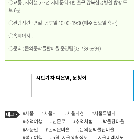
○교통 : 지하철 5호선 서대문역 4번 출구 강북삼성병원 방향 도
보 6분
○관람시간 : 평일·공휴일 10:00~19:00(매주 월요일 휴관)
○홈페이지 :
○문의 : 돈의문박물관마을 운영팀(02-739-6994)
기
시민기자 박은영, 문청야
사
작
성
자
프
로
기
필
태
#서울
#서울시
#서울시청
#서울특별시
사
그
관
#추억여행
#신문로
#추억체험
#박물관마을
련
#새문안
#돈의문마을
#돈의문뱍물관마을
태
그
#복고여행
#5월_서울생활정보
#서울미래지도