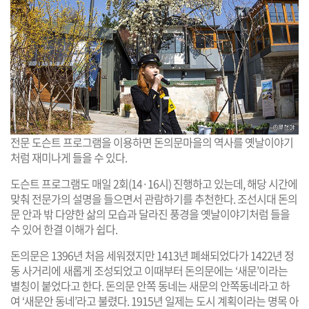
전문 도슨트 프로그램을 이용하면 돈의문마을의 역사를 옛날이야기
처럼 재미나게 들을 수 있다.
도슨트 프로그램도 매일 2회(14·16시) 진행하고 있는데, 해당 시간에
맞춰 전문가의 설명을 들으면서 관람하기를 추천한다. 조선시대 돈의
문 안과 밖 다양한 삶의 모습과 달라진 풍경을 옛날이야기처럼 들을
수 있어 한결 이해가 쉽다.
돈의문은 1396년 처음 세워졌지만 1413년 폐쇄되었다가 1422년 정
동 사거리에 새롭게 조성되었고 이때부터 돈의문에는 ‘새문’이라는
별칭이 붙었다고 한다. 돈의문 안쪽 동네는 새문의 안쪽동네라고 하
여 ‘새문안 동네’라고 불렸다. 1915년 일제는 도시 계획이라는 명목 아