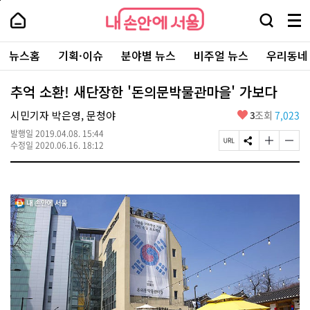
본
페
내
문
이
내
손
검
메
바
지
손
안
색
뉴
로
상
안
주
에
창
전
가
단
에
뉴스홈
기획·이슈
분야별 뉴스
비주얼 뉴스
우리동네
요
서
열
체
기
으
서
서
울
기
보
로
울
비
기
이
-
추억 소환! 새단장한 '돈의문박물관마을' 가보다
스
동
서
바
울
좋
시민기자 박은영, 문청야
3
조회
7,023
로
시
아
가
대
발행일
2019.04.08. 15:44
요
기
페
S
글
글
표
수정일
2020.06.16. 18:12
이
N
자
자
소
지
S
크
크
통
U
공
기
기
포
R
유
크
작
털
L
하
게
게
복
기
변
변
사
경
경
하
하
기
기