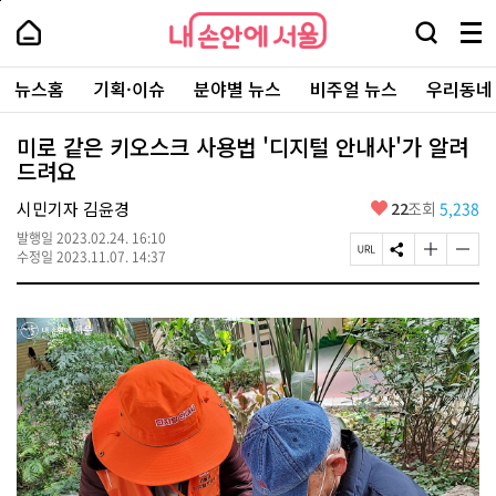
본
페
내
문
이
내
손
검
메
바
지
손
안
색
뉴
로
상
안
주
에
창
전
가
단
에
뉴스홈
기획·이슈
분야별 뉴스
비주얼 뉴스
우리동네
요
서
열
체
기
으
서
서
울
기
보
로
울
비
기
이
-
미로 같은 키오스크 사용법 '디지털 안내사'가 알려
스
동
서
드려요
바
울
로
시
가
좋
시민기자 김윤경
22
조회
5,238
대
기
아
표
발행일
2023.02.24. 16:10
요
소
페
S
글
글
수정일
2023.11.07. 14:37
통
이
N
자
자
포
지
S
크
크
털
U
공
기
기
R
유
크
작
L
하
게
게
복
기
변
변
사
경
경
하
하
기
기