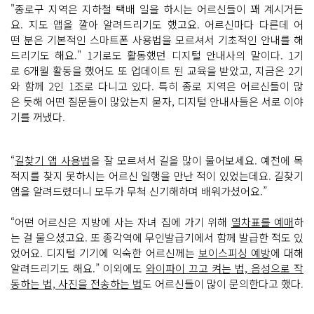
"종로구 지역은 지하철 택배 일을 하시는 어르신들이 꽤 계시거든
요. 지도 앱을 깔아 알려드리기도 했고요. 어르신마다 다른데 어
떤 분은 기본적인 스마트폰 사용법을 모르셔서 기초적인 안내를 해
드리기도 해요." 1기로도 활동했던 디지털 안내사의 말이다. 1기
로 6개월 활동을 했어도 또 업데이트 된 교육을 받았고, 지금은 2기
와 함께 2인 1조로 다니고 있다. 특히 종로 지역은 어르신들이 많
은 듯해 어떤 질문들이 많았는지 묻자, 디지털 안내사들은 서로 이야
기를 꺼냈다.
“
길찾기 앱 사용법
을 잘 모르셔서 길을 많이 물어보세요. 예전에 목
적지를 찾지 못하시는 어르신 일행을 만난 적이 있었는데요. 길찾기
앱을 알려드렸더니 모두가 무척 신기해하며 배워가셨어요.”
“어떤 어르신은 지방에 사는 자녀 집에 가기 위해
열차표를 예매
하
는 걸 물으셨고요. 또 종각역에 무인발급기에서 함께 발급한 적도 있
었어요. 디지털 기기에 익숙한 어르신께는
보이스피싱 예방
에 대해
알려드리기도 해요.” 이외에도
와이파이 끄고 켜는 법, 음성으로 작
동하는 법, 사진을 전송하는 법
도 어르신들이 많이 문의한다고 했다.