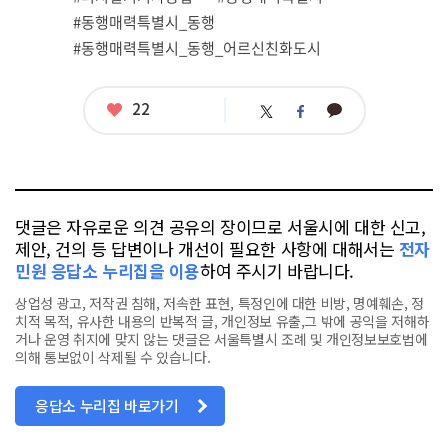
#동행매력특별시_동행
#동행매력특별시_동행_어르신친화도시
좋
22
카
트
페
아
카
위
이
요
오
터
스
톡
북
댓글은 자유로운 의견 공유의 장이므로 서울시에 대한 신고,
제안, 건의 등 답변이나 개선이 필요한 사항에 대해서는
전자
민원 응답소 누리집을 이용
하여 주시기 바랍니다.
상업성 광고, 저작권 침해, 저속한 표현, 특정인에 대한 비방, 명예훼손, 정
치적 목적, 유사한 내용의 반복적 글, 개인정보 유출,그 밖에 공익을 저해하
거나 운영 취지에 맞지 않는 댓글은 서울특별시 조례 및 개인정보보호법에
의해 통보없이 삭제될 수 있습니다.
응답소 누리집 바로가기