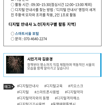
○ 활동 시간 : 09:30~15:30(점심시간 12:00~13:00 제외)
○ 디지털 안내사를 찾는 방법 : '디지털 안내사' 명칭이 새겨
진 주황색 모자와 조끼를 착용, 2인 1조로 활동
디지털 안내사 노선(자치구별 활동 지역)
○
스마트서울 포털
○ 문의 : 070-4640-2274
기
시민기자 김윤경
사
정책부터 명소까지 직접 체험하며 역동적인 서울의
작
모습을 함께 알아가고 싶습니다
성
자
프
로
기
필
태
#디지털안내사
#디지털교육
#키오스크
사
그
관
#디지털
#스마트폰사용법
#디지털약자
련
#디지털약자와의 동행
#디지털격차해소
태
그
#디지털기기사용법
#동행매력특별시