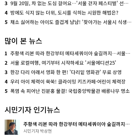
3
9월 20일, 차 없는 도심 걸어요…'서울 걷자 페스티벌' 선착순 5천명
4
밤에도 식지 않는 더위, 도시를 식히는 시원한 해법은?
5
채소 싫어하는 아이도 즐겁게 냠냠! '찾아가는 서울시 식생활 교육' 현장
많이 본 뉴스
1
주황색 리본 따라 한강부터 메타세쿼이아 숲길까지…서울둘레길 15코스
2
서울 로컬여행, 여기부터 시작하세요 '서울에디션25'
3
한강 다리 아래서 영화 한 편! '다리밑 영화관' 무료 상영
4
우리 아이 체력이 쑥쑥! 클라이밍 키즈카페·어린이 체력장
5
폭염 속 피어난 진분홍 물결! 국립중앙박물관 배롱나무 명소
시민기자 인기뉴스
주황색 리본 따라 한강부터 메타세쿼이아 숲길까지…
서울둘레길 15코스
시민기자 박상현