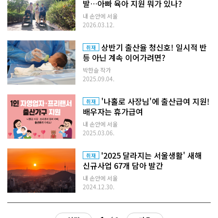
발…아빠 육아 지원 뭐가 있나?
내 손안에 서울
2026.03.12.
상반기 출산율 청신호! 일시적 반
취재
등 아닌 계속 이어가려면?
박한슬 작가
2025.09.04.
'나홀로 사장님'에 출산급여 지원!
취재
배우자는 휴가급여
내 손안에 서울
2025.03.06.
'2025 달라지는 서울생활' 새해
취재
신규사업 67개 담아 발간
내 손안에 서울
2024.12.30.