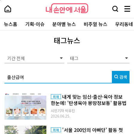
본
페
내
문
이
내
손
검
메
바
지
손
안
색
뉴
로
상
안
주
에
창
전
가
단
에
뉴스홈
기획·이슈
분야별 뉴스
비주얼 뉴스
우리동네
요
서
열
체
기
으
서
서
울
기
보
로
울
비
기
이
-
태그뉴스
스
동
서
바
울
로
시
가
대
기간 전체
기
표
소
통
검색
포
털
내게 맞는 임신·출산·육아 정보
취재
한눈에! '탄생육아 몽땅정보통' 활용법
시민기자 박유진
2026.06.25.
'서울 200인의 아빠단' 활동 첫
취재