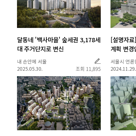
달동네 '백사마을' 숲세권 3,178세
[설명자료] ｢서울 노후단지 ‘
대 주거단지로 변신
계획 변경안
취
내 손안에 서울
서울시 언론
재
2025.05.30.
조회 11,895
2024.11.29.