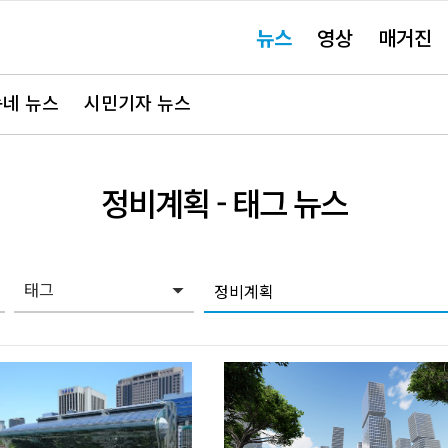
주
뉴스
영상
매거진
요
서
비
스
바
네 뉴스
시민기자 뉴스
로
가
기"
정비계획
- 태그 뉴스
태그