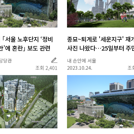
정비
종묘~퇴계로 '세운지구' 재
’에 혼란｣ 보도 관련
사진 나왔다…25일부터 주
취
담당관
내 손안에 서울
재
조회 2,401
2023.10.24.
조회