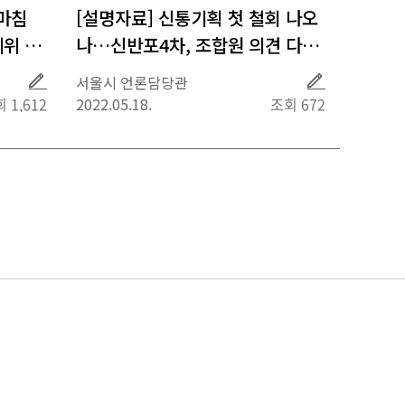
 마침
[설명자료] 신통기획 첫 철회 나오
위 소
나…신반포4차, 조합원 의견 다시
묻는다
취
취
서울시 언론담당관
재
재
 1,612
2022.05.18.
조회 672