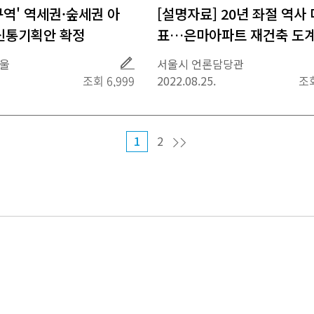
구역' 역세권·숲세권 아
[설명자료] 20년 좌절 역사
신통기획안 확정
표…은마아파트 재건축 도계
위 통과
취
서울
서울시 언론담당관
재
조회 6,999
2022.08.25.
조회
1
2