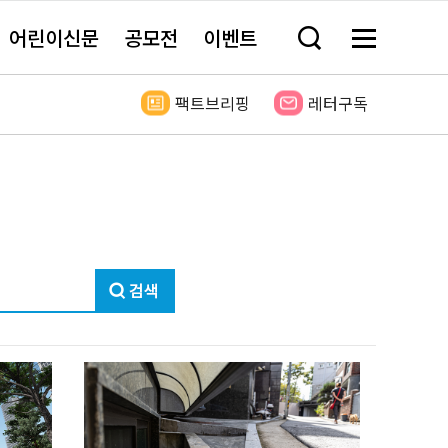
어린이신문
공모전
이벤트
검
메
색
뉴
창
전
열
체
팩트브리핑
레터구독
기
보
기
검
색