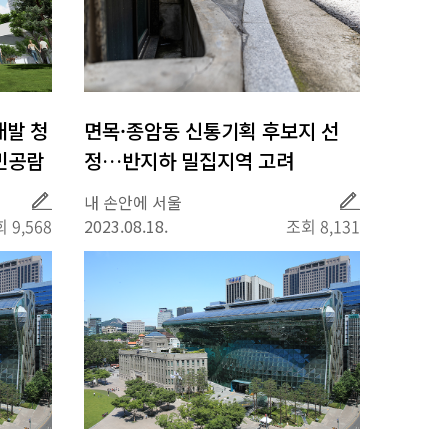
개발 청
면목·종암동 신통기획 후보지 선
민공람
정…반지하 밀집지역 고려
취
취
내 손안에 서울
재
재
 9,568
2023.08.18.
조회 8,131