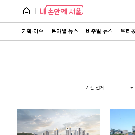
본
페
문
이
뉴
바
지
스
로
상
룸
가
단
뉴
기
으
스
로
기획·이슈
분야별 뉴스
비주얼 뉴스
우리동
주
이
요
동
서
비
스
바
로
가
기
기간 전체