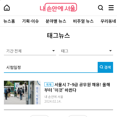
본
페
내
문
이
내
손
검
메
바
지
손
안
색
뉴
로
상
안
주
에
창
전
가
단
에
뉴스홈
기획·이슈
분야별 뉴스
비주얼 뉴스
우리동네
요
서
열
체
기
으
서
서
울
기
보
로
울
비
기
이
-
태그뉴스
스
동
서
바
울
로
시
가
대
기간 전체
기
표
소
통
검색
포
털
서울시 7~9급 공무원 채용! 올해
취재
부터 '이것' 바뀐다
내 손안에 서울
2024.02.14.