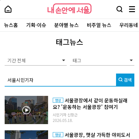
본
페
내
문
이
내
손
검
메
바
지
손
안
색
뉴
로
상
안
주
에
창
전
가
단
에
뉴스홈
기획·이슈
분야별 뉴스
비주얼 뉴스
우리동네
요
서
열
체
기
으
서
서
울
기
보
로
울
비
기
이
-
태그뉴스
스
동
서
바
울
로
시
가
대
기간 전체
기
표
소
통
검색
포
털
서울광장에서 같이 운동하실래
영상
요? '운동하는 서울광장' 참여기
시민기자 신창근
2026.05.18.
서울광장, 햇살 가득한 야외도서
영상