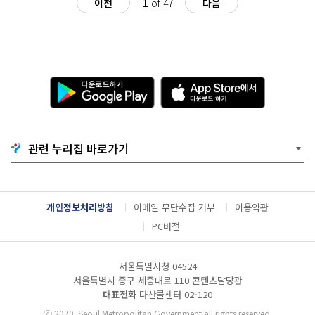
1
이전
of 47
다음
다
A
운
p
로
p
드
S
하
t
기
o
관련 누리집 바로가기
G
r
o
e
o
에
g
서
l
다
개인정보처리방침
이메일 무단수집 거부
이용약관
e
운
P
로
PC버전
l
드
a
하
y
기
서울특별시청 04524
서울특별시 중구 세종대로 110 콘텐츠담당관
대표전화
다산콜센터
02-120
ⓒ
2020. Seoul Metropolitan Government all rights reserved.