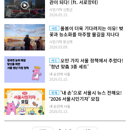
관이 되다! (ft. 서로장터)
시민기자 신창근
2026.05.15.
올봄이 더욱 기다려지는 이유! 벚
사진
꽃과 능소화를 마주할 물길을 지나다
시민기자 장신자
2026.03.09.
오만 가지 서울 정책에서 추렸다!
카드
'청년 맞춤 3종 세트'
내 손안에 서울
2026.01.15.
'내 손'으로 서울시 뉴스 전해요!
취재
'2026 서울시민기자' 모집
내 손안에 서울
2026.01.13.