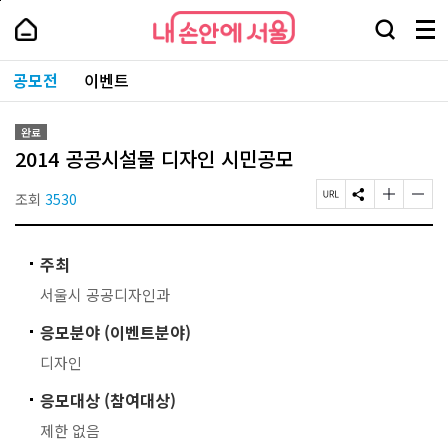
본
페
내
문
이
내
손
검
메
바
지
손
안
색
뉴
로
상
안
주
에
창
전
가
단
에
공모전
이벤트
요
서
열
체
기
으
서
서
울
기
보
로
울
비
기
이
-
스
완료
동
서
바
2014 공공시설물 디자인 시민공모
울
로
시
가
대
조회
3530
페
S
글
글
기
표
이
N
자
자
소
지
S
크
크
통
U
공
기
기
포
주최
R
유
작
크
털
L
하
게
게
서울시 공공디자인과
복
기
변
변
사
경
경
응모분야 (이벤트분야)
하
하
기
기
디자인
응모대상 (참여대상)
제한 없음