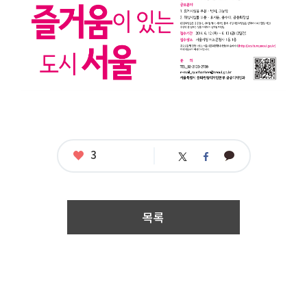
:
제
한
없
음
접
수
기
간
:
2
0
1
4.
좋
3
카
트
페
아
0
카
위
이
요
6.
오
터
스
1
톡
북
2.
0
목록
0:
0
0
~
2
0
1
4.