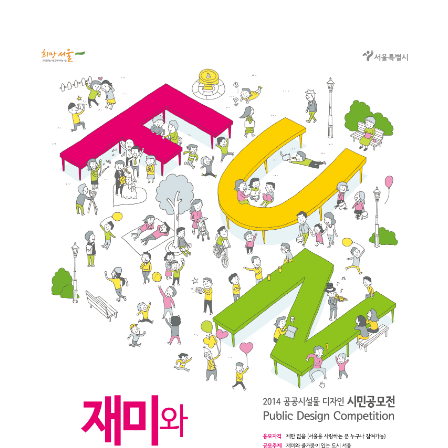
오
터
스
톡
북
공
모
명
:
2
0
1
4
공
공
시
설
물
디
자
인
시
민
공
모
응
모
자
격