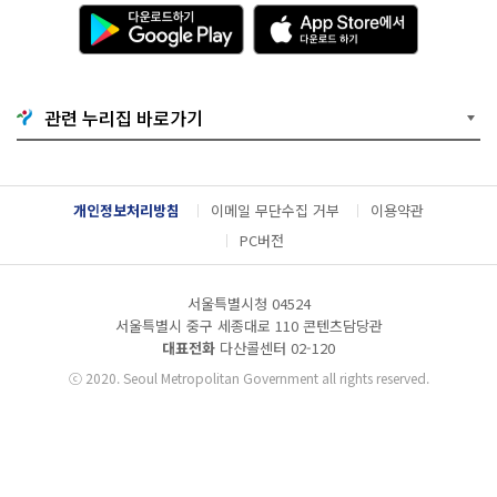
다
A
0
운
p
6.
로
p
1
드
S
3.
하
t
0
기
o
0:
관련 누리집 바로가기
G
r
0
o
e
0
o
에
공
g
서
모
l
다
부
개인정보처리방침
이메일 무단수집 거부
이용약관
e
운
문
P
로
PC버전
:
l
드
디
a
하
자
y
기
인
서울특별시청 04524
서울특별시 중구 세종대로 110 콘텐츠담당관
대표전화
다산콜센터
02-120
ⓒ
2020. Seoul Metropolitan Government all rights reserved.