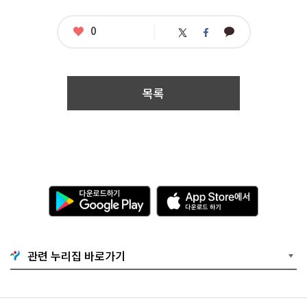
명
:
좋
0
카
민
트
페
아
카
원
위
이
요
오
소
터
스
톡
통
북
대
표
목록
브
랜
드
제
작
응
모
자
다
A
격
운
p
:
로
p
접
드
S
수
하
t
기
기
o
간
관련 누리집 바로가기
G
r
:
o
e
2
o
에
0
g
서
1