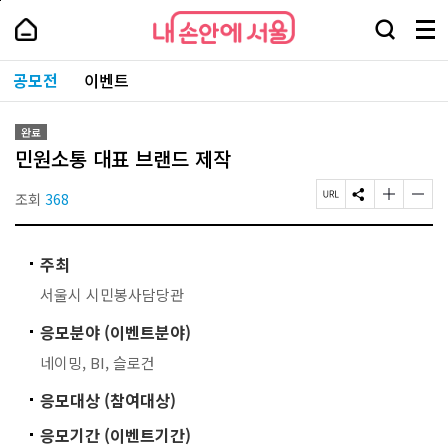
본
페
내
문
이
내
손
검
메
바
지
손
안
색
뉴
로
상
안
주
에
창
전
가
단
에
공모전
이벤트
요
서
열
체
기
으
서
서
울
기
보
로
울
비
기
이
-
스
완료
동
서
바
민원소통 대표 브랜드 제작
울
로
시
가
대
조회
368
페
S
글
글
기
표
이
N
자
자
소
지
S
크
크
통
U
공
기
기
포
주최
R
유
작
크
털
L
하
게
게
서울시 시민봉사담당관
복
기
변
변
사
경
경
응모분야 (이벤트분야)
하
하
기
기
네이밍, BI, 슬로건
응모대상 (참여대상)
응모기간 (이벤트기간)