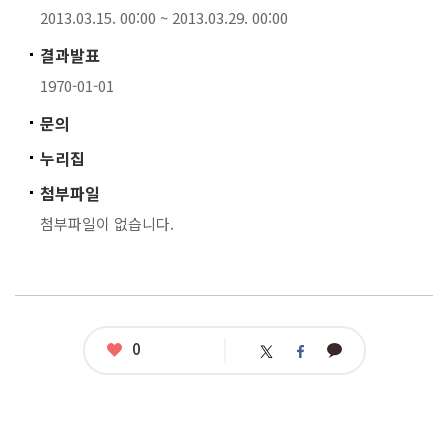
2013.03.15. 00:00 ~ 2013.03.29. 00:00
결과발표
1970-01-01
문의
누리집
첨부파일
첨부파일이 없습니다.
좋
0
카
트
페
아
카
위
이
요
오
터
스
톡
북
공
모