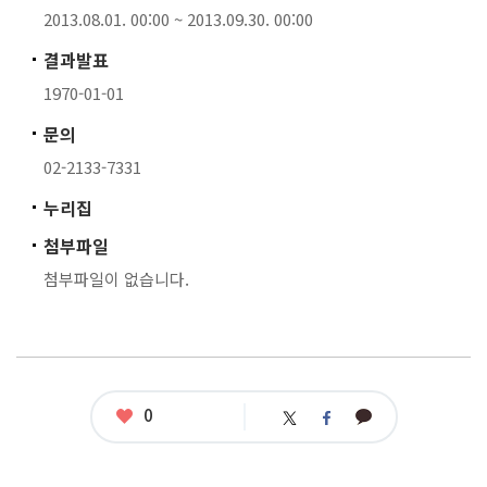
2013.08.01. 00:00 ~ 2013.09.30. 00:00
결과발표
1970-01-01
문의
02-2133-7331
누리집
첨부파일
첨부파일이 없습니다.
좋
0
카
트
페
아
카
위
이
요
오
터
스
톡
북