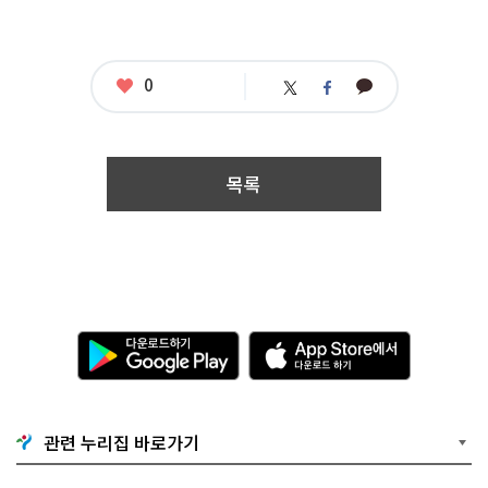
공
모
명
:
좋
0
카
서
트
페
아
카
울
위
이
요
오
시
터
스
톡
민
북
복
지
목록
기
준
체
험
사
례
공
모
다
A
응
운
p
모
로
p
자
드
S
격
하
t
:
기
o
접
관련 누리집 바로가기
G
r
수
o
e
기
o
에