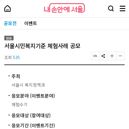
본
페
내
문
이
내
손
검
메
바
지
손
안
색
뉴
로
상
안
주
에
창
전
가
단
에
공모전
이벤트
요
서
열
체
기
으
서
서
울
기
보
로
울
비
기
이
-
스
완료
동
서
바
서울시민복지기준 체험사례 공모
울
로
시
가
대
조회
535
페
S
글
글
기
표
이
N
자
자
소
지
S
크
크
통
U
공
기
기
포
주최
R
유
작
크
털
L
하
게
게
서울시 복지정책과
복
기
변
변
사
경
경
응모분야 (이벤트분야)
하
하
기
기
체험수기
응모대상 (참여대상)
응모기간 (이벤트기간)