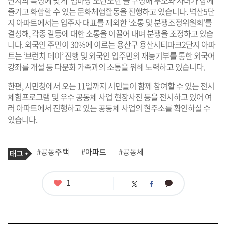
단지의 특성에 맞게 ‘엄마랑 도란도란’을 구성해 부모와 자녀가 함께
즐기고 화합할 수 있는 문화체험활동을 진행하고 있습니다. 벽산5단
지 아파트에서는 입주자 대표를 제외한 ‘소통 및 분쟁조정위원회’를
결성해, 각종 갈등에 대한 소통을 이끌어 내며 분쟁을 조정하고 있습
니다. 외국인 주민이 30%에 이르는 용산구 용산시티파크2단지 아파
트는 ‘브런치 데이’ 진행 및 외국인 입주민의 재능기부를 통한 외국어
강좌를 개설 등 다문화 가족과의 소통을 위해 노력하고 있습니다.
한편, 시민청에서 오는 11일까지 시민들이 함께 참여할 수 있는 전시
체험프로그램 및 우수 공동체 사업 현장사진 등을 전시하고 있어 여
러 아파트에서 진행하고 있는 공동체 사업의 현주소를 확인하실 수
있습니다.
기
태
#공동주택
#아파트
#공동체
사
그
관
련
태
좋
1
카
트
페
그
아
카
위
이
요
오
터
스
톡
북