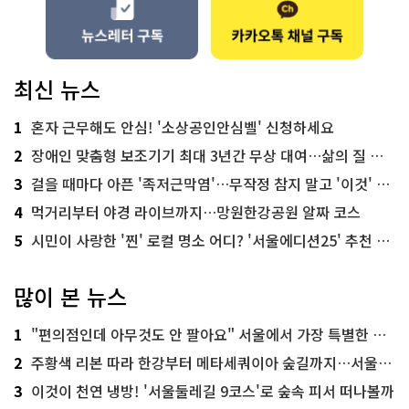
최신 뉴스
1
혼자 근무해도 안심! '소상공인안심벨' 신청하세요
2
장애인 맞춤형 보조기기 최대 3년간 무상 대여…삶의 질 높인다
3
걸을 때마다 아픈 '족저근막염'…무작정 참지 말고 '이것' 해보세요!
4
먹거리부터 야경 라이브까지…망원한강공원 알짜 코스
5
시민이 사랑한 '찐' 로컬 명소 어디? '서울에디션25' 추천 코스
많이 본 뉴스
1
"편의점인데 아무것도 안 팔아요" 서울에서 가장 특별한 편의점의 정체
2
주황색 리본 따라 한강부터 메타세쿼이아 숲길까지…서울둘레길 15코스
3
이것이 천연 냉방! '서울둘레길 9코스'로 숲속 피서 떠나볼까