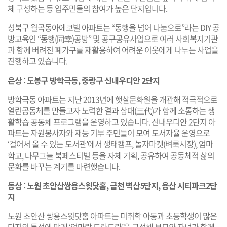
체 구성하는 등 입주민들의 참여가 높은 단지입니다.
성북구 월곡동아에코빌 아파트는 “동행을 넘어 나눔으로”라는 DIY 공
방교육인 “동행(同幸)공방” 및 공구공유사업으로 여러 사회복지기관
과 함께 버려진 폐가구를 재활용하여 어려운 이웃에게 나누는 사업을
진행하고 있습니다.
은상 : 도봉구 방학극동, 중랑구 신내우디안 2단지
방학극동 아파트는 지난 2013년에 햇살문화원을 개관해 적극적으로
열린공동체를 만들고자 노력한 결과 삼대(三代)가 함께 소통하는 생
활학습 공동체 프로그램을 운영하고 있습니다. 신내우디안 2단지 아
파트는 자원봉사자와 재능 기부 주민들이 모여 도서자율 운영으로
‘걸어서 올 수 있는 도서관’에서 생태캠프, 놀자마켓(벼룩시장), 엄마
학교, 나무그늘 북페스티벌 등을 자체 기획, 공유하여 공동체적 삶의
문화를 바꾸는 계기를 마련했습니다.
동상 : 노원 초안산쌍용스윗닷홈, 금천 벽산5단지, 용산 시티파크2단
지
노원 초안산 쌍용스윗닷홈 아파트는 미취학 아동과 초등학생이 많은