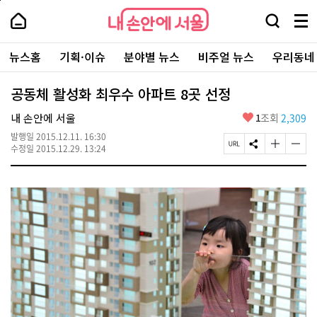
본
페
내
문
이
내
손
검
메
바
지
손
안
색
뉴
로
상
안
주
에
창
전
가
단
에
뉴스홈
기획·이슈
분야별 뉴스
비주얼 뉴스
우리동네
요
서
열
체
기
으
서
서
울
기
보
로
울
비
기
이
-
공동체 활성화 최우수 아파트 8곳 선정
스
동
서
바
울
좋
내 손안에 서울
1
조회
2,309
로
시
아
가
대
발행일
2015.12.11. 16:30
요
기
페
S
글
글
표
수정일
2015.12.29. 13:24
이
N
자
자
소
지
S
크
크
통
U
공
기
기
포
R
유
크
작
털
L
하
게
게
복
기
변
변
사
경
경
하
하
기
기