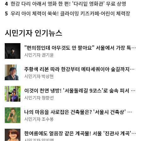
4
한강 다리 아래서 영화 한 편! '다리밑 영화관' 무료 상영
5
우리 아이 체력이 쑥쑥! 클라이밍 키즈카페·어린이 체력장
시민기자 인기뉴스
"편의점인데 아무것도 안 팔아요" 서울에서 가장 특별
한 편의점의 정체
시민기자 권기윤
주황색 리본 따라 한강부터 메타세쿼이아 숲길까지…
서울둘레길 15코스
시민기자 박상현
이것이 천연 냉방! '서울둘레길 9코스'로 숲속 피서 떠
나볼까
시민기자 정향선
나의 마음을 사로잡은 건축물은? '서울시 건축상' 수
상작 공개!
시민기자 조수봉
한여름에도 얼음장 같은 계곡물! 서울 '진관사 계곡'이
천국이네~
시민기자 양지영