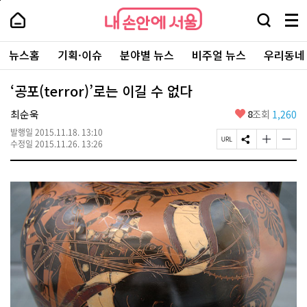
본
페
내
문
이
내
손
검
메
바
지
손
안
색
뉴
로
상
안
주
에
창
전
가
단
에
뉴스홈
기획·이슈
분야별 뉴스
비주얼 뉴스
우리동네
요
서
열
체
기
으
서
서
울
기
보
로
울
비
기
이
-
‘공포(terror)’로는 이길 수 없다
스
동
서
바
울
좋
최순욱
8
조회
1,260
로
시
아
가
대
발행일
2015.11.18. 13:10
요
기
페
S
글
글
표
수정일
2015.11.26. 13:26
이
N
자
자
소
지
S
크
크
통
U
공
기
기
포
R
유
크
작
털
L
하
게
게
복
기
변
변
사
경
경
하
하
기
기