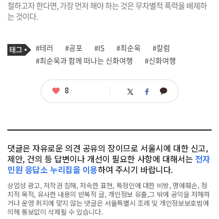
철하고자 한다면, 가장 먼저 해야 하는 것은 무차별적 폭력을 배제하
는 것이다.
기
태
#테러
#공포
#IS
#최순욱
#칼럼
사
그
관
#최순욱과 함께 떠나는 신화여행
#신화여행
련
태
그
좋
8
카
트
페
아
카
위
이
요
오
터
스
톡
북
댓글은 자유로운 의견 공유의 장이므로 서울시에 대한 신고,
제안, 건의 등 답변이나 개선이 필요한 사항에 대해서는
전자
민원 응답소 누리집을 이용
하여 주시기 바랍니다.
상업성 광고, 저작권 침해, 저속한 표현, 특정인에 대한 비방, 명예훼손, 정
치적 목적, 유사한 내용의 반복적 글, 개인정보 유출,그 밖에 공익을 저해하
거나 운영 취지에 맞지 않는 댓글은 서울특별시 조례 및 개인정보보호법에
의해 통보없이 삭제될 수 있습니다.