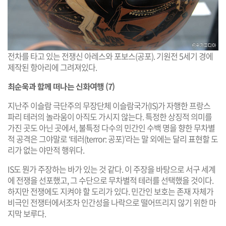
전차를 타고 있는 전쟁신 아레스와 포보스(공포). 기원전 5세기 경에
제작된 항아리에 그려져있다.
최순욱과 함께 떠나는 신화여행 (7)
지난주 이슬람 극단주의 무장단체 이슬람국가(IS)가 자행한 프랑스
파리 테러의 놀라움이 아직도 가시지 않는다. 특정한 상징적 의미를
가진 곳도 아닌 곳에서, 불특정 다수의 민간인 수백 명을 향한 무차별
적 공격은 그야말로 ‘테러(terror: 공포)’라는 말 외에는 달리 표현할 도
리가 없는 야만적 행위다.
IS도 뭔가 주장하는 바가 있는 것 같다. 이 주장을 바탕으로 서구 세계
에 전쟁을 선포했고, 그 수단으로 무차별적 테러를 선택했을 것이다.
하지만 전쟁에도 지켜야 할 도리가 있다. 민간인 보호는 존재 자체가
비극인 전쟁터에서조차 인간성을 나락으로 떨어뜨리지 않기 위한 마
지막 보루다.