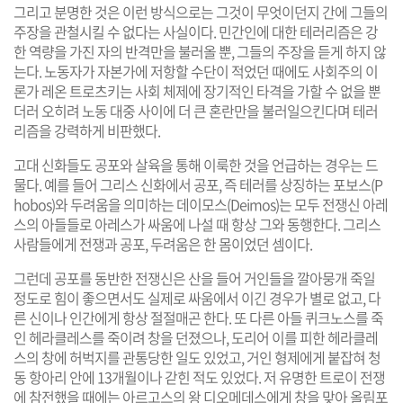
그리고 분명한 것은 이런 방식으로는 그것이 무엇이던지 간에 그들의
주장을 관철시킬 수 없다는 사실이다. 민간인에 대한 테러리즘은 강
한 역량을 가진 자의 반격만을 불러올 뿐, 그들의 주장을 듣게 하지 않
는다. 노동자가 자본가에 저항할 수단이 적었던 때에도 사회주의 이
론가 레온 트로츠키는 사회 체제에 장기적인 타격을 가할 수 없을 뿐
더러 오히려 노동 대중 사이에 더 큰 혼란만을 불러일으킨다며 테러
리즘을 강력하게 비판했다.
고대 신화들도 공포와 살육을 통해 이룩한 것을 언급하는 경우는 드
물다. 예를 들어 그리스 신화에서 공포, 즉 테러를 상징하는 포보스(P
hobos)와 두려움을 의미하는 데이모스(Deimos)는 모두 전쟁신 아레
스의 아들들로 아레스가 싸움에 나설 때 항상 그와 동행한다. 그리스
사람들에게 전쟁과 공포, 두려움은 한 몸이었던 셈이다.
그런데 공포를 동반한 전쟁신은 산을 들어 거인들을 깔아뭉개 죽일
정도로 힘이 좋으면서도 실제로 싸움에서 이긴 경우가 별로 없고, 다
른 신이나 인간에게 항상 절절매곤 한다. 또 다른 아들 퀴크노스를 죽
인 헤라클레스를 죽이려 창을 던졌으나, 도리어 이를 피한 헤라클레
스의 창에 허벅지를 관통당한 일도 있었고, 거인 형제에게 붙잡혀 청
동 항아리 안에 13개월이나 갇힌 적도 있었다. 저 유명한 트로이 전쟁
에 참전했을 때에는 아르고스의 왕 디오메데스에게 창을 맞아 올림포