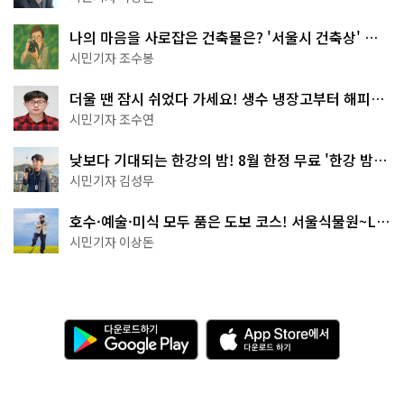
나의 마음을 사로잡은 건축물은? '서울시 건축상' 수
상작 공개!
시민기자 조수봉
더울 땐 잠시 쉬었다 가세요! 생수 냉장고부터 해피소
·무더위쉼터까지
시민기자 조수연
낮보다 기대되는 한강의 밤! 8월 한정 무료 '한강 밤
핑' 예약은?
시민기자 김성무
호수·예술·미식 모두 품은 도보 코스! 서울식물원~LG
아트센터~마곡테라스거리
시민기자 이상돈
다
A
운
p
로
p
드
S
하
t
기
o