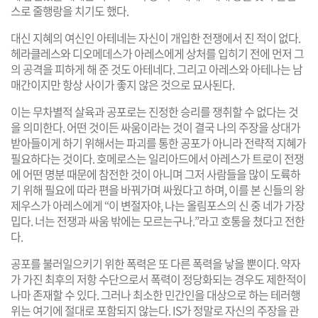
스로 줄행랑을 치기도 했다.
대신 지혜의 여신인 아테네는 자신이 개입한 전쟁에서 진 적이 없다.
헤라클레스와 디오메데스가 아레스에게 상처를 입히기 전에 먼저 그
의 공격을 피하게 해 준 것도 아테네다. 그리고 아레스와 아테나는 남
매간이지만 항상 사이가 좋지 않은 것으로 묘사된다.
이는 무차별적 살육과 공포로는 진정한 승리를 쟁취할 수 없다는 것
을 의미한다. 어떤 것이든 싸움이라는 것이 결국 나의 주장을 상대가
받아들이게 하기 위해서는 파괴를 통한 공포가 아니라 전략적 지혜가
필요하다는 것이다. 호메로스는 일리아드에서 아레스가 트로이 전쟁
에 어떤 명분 때문에 참전한 것이 아니며 그저 사람들을 많이 도륙하
기 위해 필요에 따라 편을 바꿔가며 싸웠다고 하며, 이를 본 신들의 왕
제우스가 아레스에게 “이 변절자야, 나는 올림포스의 신 중 네가 가장
밉다. 너는 전쟁과 싸움 밖에는 모르는구나.”라고 호통을 쳤다고 전한
다.
공포를 불러일으키기 위한 폭력은 또 다른 폭력을 낳을 뿐이다. 약자
가 가진 최후의 저항 수단으로서 폭력이 정당화되는 경우도 제한적이
나마 존재할 수 있다. 그러나 최소한 민간인을 대상으로 하는 테러행
위는 여기에 절대로 포함되지 않는다. IS가 정말로 자신의 주장을 관