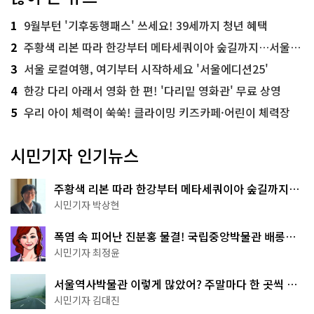
1
9월부턴 '기후동행패스' 쓰세요! 39세까지 청년 혜택
2
주황색 리본 따라 한강부터 메타세쿼이아 숲길까지…서울둘레길 15코스
3
서울 로컬여행, 여기부터 시작하세요 '서울에디션25'
4
한강 다리 아래서 영화 한 편! '다리밑 영화관' 무료 상영
5
우리 아이 체력이 쑥쑥! 클라이밍 키즈카페·어린이 체력장
시민기자 인기뉴스
주황색 리본 따라 한강부터 메타세쿼이아 숲길까지…
서울둘레길 15코스
시민기자 박상현
폭염 속 피어난 진분홍 물결! 국립중앙박물관 배롱나
무 명소
시민기자 최정윤
서울역사박물관 이렇게 많았어? 주말마다 한 곳씩 떠
나는 역사 산책
시민기자 김대진