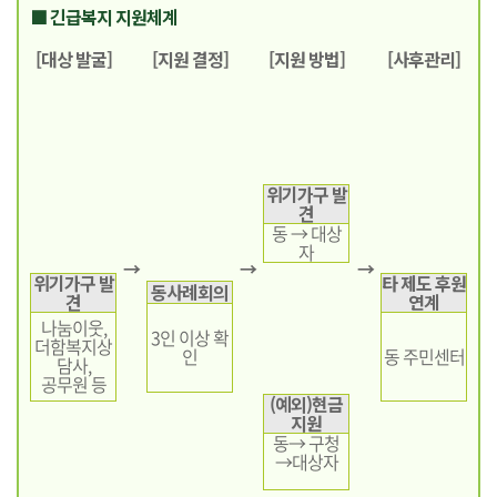
■ 긴급복지 지원체계
[대상 발굴]
[지원 결정]
[지원 방법]
[사후관리]
위기가구 발
견
동 → 대상
자
→
→
→
위기가구 발
타 제도 후원
동사례회의
견
연계
나눔이웃,
3인 이상 확
더함복지상
인
동 주민센터
담사,
공무원 등
(예외)현금
지원
동→ 구청
→대상자