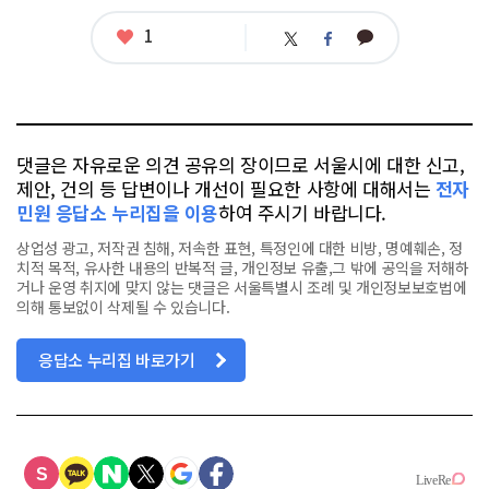
태
그
좋
1
카
트
페
아
카
위
이
요
오
터
스
톡
북
댓글은 자유로운 의견 공유의 장이므로 서울시에 대한 신고,
제안, 건의 등 답변이나 개선이 필요한 사항에 대해서는
전자
민원 응답소 누리집을 이용
하여 주시기 바랍니다.
상업성 광고, 저작권 침해, 저속한 표현, 특정인에 대한 비방, 명예훼손, 정
치적 목적, 유사한 내용의 반복적 글, 개인정보 유출,그 밖에 공익을 저해하
거나 운영 취지에 맞지 않는 댓글은 서울특별시 조례 및 개인정보보호법에
의해 통보없이 삭제될 수 있습니다.
응답소 누리집 바로가기