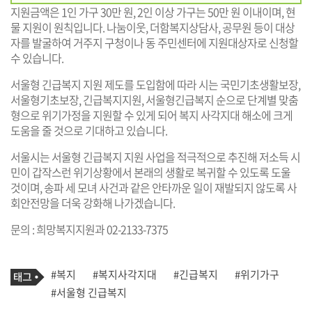
지원금액은 1인 가구 30만 원, 2인 이상 가구는 50만 원 이내이며, 현
물 지원이 원칙입니다. 나눔이웃, 더함복지상담사, 공무원 등이 대상
자를 발굴하여 거주지 구청이나 동 주민센터에 지원대상자로 신청할
수 있습니다.
서울형 긴급복지 지원 제도를 도입함에 따라 시는 국민기초생활보장,
서울형기초보장, 긴급복지지원, 서울형긴급복지 순으로 단계별 맞춤
형으로 위기가정을 지원할 수 있게 되어 복지 사각지대 해소에 크게
도움을 줄 것으로 기대하고 있습니다.
서울시는 서울형 긴급복지 지원 사업을 적극적으로 추진해 저소득 시
민이 갑작스런 위기상황에서 본래의 생활로 복귀할 수 있도록 도울
것이며, 송파 세 모녀 사건과 같은 안타까운 일이 재발되지 않도록 사
회안전망을 더욱 강화해 나가겠습니다.
문의 : 희망복지지원과 02-2133-7375
기
태
#복지
#복지사각지대
#긴급복지
#위기가구
사
그
관
#서울형 긴급복지
련