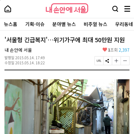
본
페
내
문
이
내
손
검
메
바
지
손
안
색
뉴
로
상
안
주
에
창
전
가
단
에
뉴스홈
기획·이슈
분야별 뉴스
비주얼 뉴스
우리동네
요
서
열
체
기
으
서
서
울
기
보
로
울
비
기
이
-
'서울형 긴급복지'…위기가구에 최대 50만원 지원
스
동
서
바
울
좋
내 손안에 서울
1
조회
2,397
로
시
아
가
대
발행일
2015.05.14. 17:49
요
기
페
S
글
글
표
수정일
2015.05.14. 18:22
이
N
자
자
소
지
S
크
크
통
U
공
기
기
포
R
유
크
작
털
L
하
게
게
복
기
변
변
사
경
경
하
하
기
기