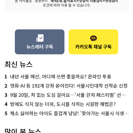
본 저작물은 "공공누리"
제4유형:출처표시+상업적 이용금지+변경금지
조건에 따라 이용 할 수 있습니다.
최신 뉴스
1
내년 서울 예산, 어디에 쓰면 좋을까요? 온라인 투표
2
영화·AI 등 192개 강좌 쏟아진다! 서울시민대학 선착순 신청
3
9월 20일, 차 없는 도심 걸어요…'서울 걷자 페스티벌' 선착순 5천명
4
밤에도 식지 않는 더위, 도시를 식히는 시원한 해법은?
5
채소 싫어하는 아이도 즐겁게 냠냠! '찾아가는 서울시 식생활 교육' 현장
많이 본 뉴스