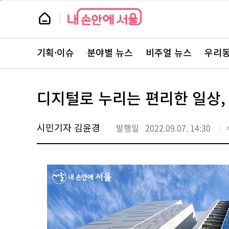
본
페
문
이
뉴
바
지
스
로
상
룸
가
단
뉴
기
으
스
로
기획·이슈
분야별 뉴스
비주얼 뉴스
우리동
주
이
요
동
서
비
스
디지털로 누리는 편리한 일상,
바
로
가
기
시민기자 김윤경
발행일
2022.09.07. 14:30