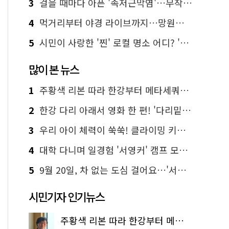
3
걸을 때마다 아픈 '족저근막염'…무작정 참지 말고 '이것' 해보세요!
4
먹거리부터 야경 라이브까지…망원한강공원 알짜 코스
5
시민이 사랑한 '찐' 로컬 명소 어디? '서울에디션25' 추천 코스
많이 본 뉴스
1
주황색 리본 따라 한강부터 메타세쿼이아 숲길까지…서울둘레길 15코스
2
한강 다리 아래서 영화 한 편! '다리밑 영화관' 무료 상영
3
우리 아이 체력이 쑥쑥! 클라이밍 키즈카페·어린이 체력장
4
대학 다니며 일경험 '서영커' 캠프 모집…전액 무료
5
9월 20일, 차 없는 도심 걸어요…'서울 걷자 페스티벌' 선착순 5천명
시민기자 인기뉴스
주황색 리본 따라 한강부터 메타세쿼이아 숲길까지…서울둘레길 15코스