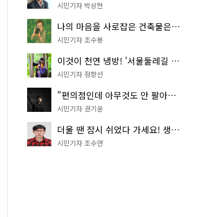
시민기자 박상현
나의 마음을 사로잡은 건축물은? '서울시 건축상' 수상작 공개!
시민기자 조수봉
이것이 천연 냉방! '서울둘레길 9코스'로 숲속 피서 떠나볼까
시민기자 정향선
"편의점인데 아무것도 안 팔아요" 서울에서 가장 특별한 편의점의 정체
시민기자 권기윤
더울 땐 잠시 쉬었다 가세요! 생수 냉장고부터 해피소·무더위쉼터까지
시민기자 조수연