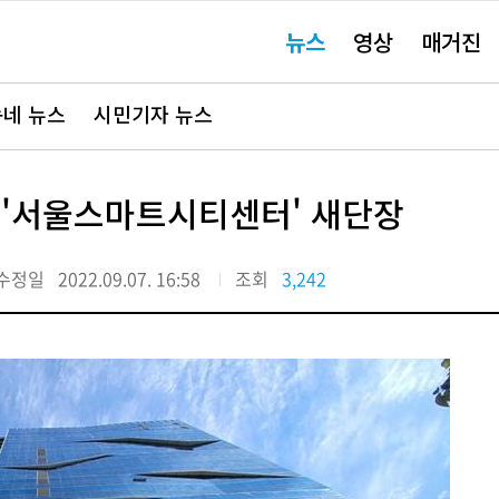
주
뉴스
영상
매거진
요
서
비
스
바
네 뉴스
시민기자 뉴스
로
가
기"
 '서울스마트시티센터' 새단장
수정일
2022.09.07. 16:58
조회
3,242