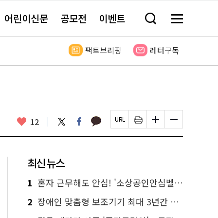
어린이신문
공모전
이벤트
검
메
색
뉴
창
전
열
체
팩트브리핑
레터구독
기
보
기
카
좋
트
페
12
페
인
글
글
카
위
이
아
이
쇄
자
자
오
터
스
요
지
하
크
크
톡
북
U
기
기
기
R
새
크
작
L
창
게
게
최신 뉴스
복
열
변
변
사
림
경
경
하
하
1
혼자 근무해도 안심! '소상공인안심벨' 신청하세요
기
기
2
장애인 맞춤형 보조기기 최대 3년간 무상 대여…삶의 질 높인다