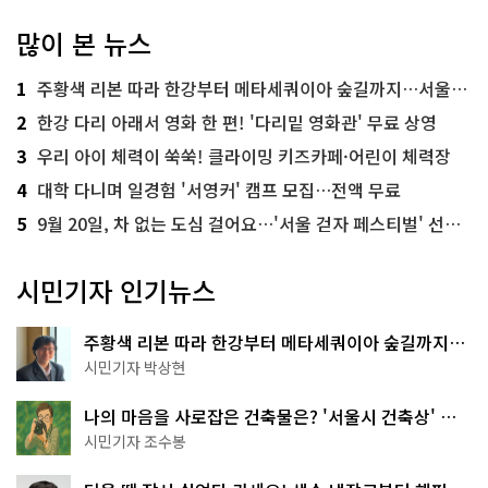
많이 본 뉴스
1
주황색 리본 따라 한강부터 메타세쿼이아 숲길까지…서울둘레길 15코스
2
한강 다리 아래서 영화 한 편! '다리밑 영화관' 무료 상영
3
우리 아이 체력이 쑥쑥! 클라이밍 키즈카페·어린이 체력장
4
대학 다니며 일경험 '서영커' 캠프 모집…전액 무료
5
9월 20일, 차 없는 도심 걸어요…'서울 걷자 페스티벌' 선착순 5천명
시민기자 인기뉴스
주황색 리본 따라 한강부터 메타세쿼이아 숲길까지…
서울둘레길 15코스
시민기자 박상현
나의 마음을 사로잡은 건축물은? '서울시 건축상' 수
상작 공개!
시민기자 조수봉