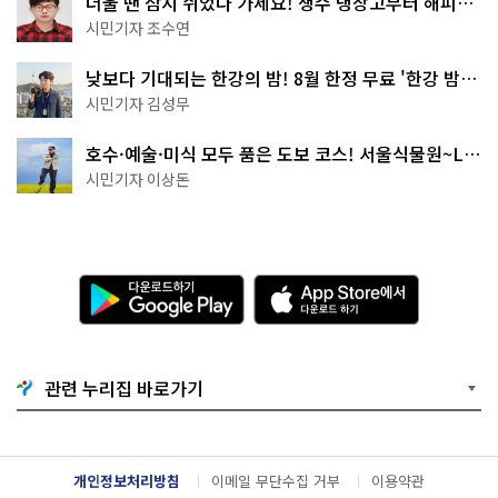
더울 땐 잠시 쉬었다 가세요! 생수 냉장고부터 해피소
·무더위쉼터까지
시민기자 조수연
낮보다 기대되는 한강의 밤! 8월 한정 무료 '한강 밤
핑' 예약은?
시민기자 김성무
호수·예술·미식 모두 품은 도보 코스! 서울식물원~LG
아트센터~마곡테라스거리
시민기자 이상돈
다
A
운
p
로
p
드
S
하
t
기
o
관련 누리집 바로가기
G
r
o
e
o
에
g
서
l
다
개인정보처리방침
이메일 무단수집 거부
이용약관
e
운