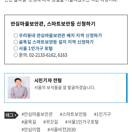
안심마을보안관, 스마트보안등 신청하기
○
우리동네 안심마을보안관 배치 지역 신청하기
○
골목길 스마트보안등 설치 지역 신청하기
○
서울 1인가구 포털
○ 문의: 02-2133-6162, 6163
기
시민기자 전형
사
서울의 보석들을 잘 발굴하겠습니다.
작
성
자
프
로
기
필
태
#안심마을보안관
#스마트보안등
#1인가구
사
그
관
#골목길
#귀갓길
#서울1인가구포털
련
#안심이앱
#서울비전2030
태