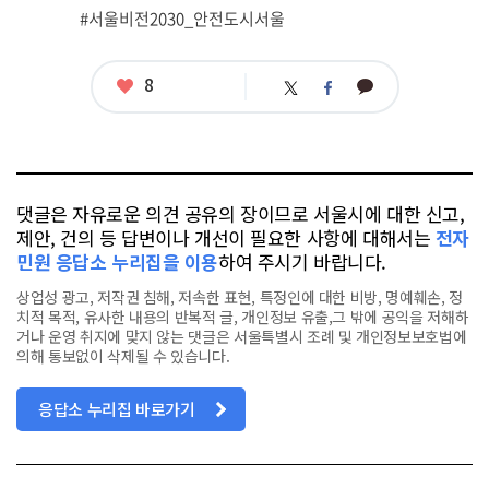
그
#서울비전2030_안전도시서울
좋
8
카
트
페
아
카
위
이
요
오
터
스
톡
북
댓글은 자유로운 의견 공유의 장이므로 서울시에 대한 신고,
제안, 건의 등 답변이나 개선이 필요한 사항에 대해서는
전자
민원 응답소 누리집을 이용
하여 주시기 바랍니다.
상업성 광고, 저작권 침해, 저속한 표현, 특정인에 대한 비방, 명예훼손, 정
치적 목적, 유사한 내용의 반복적 글, 개인정보 유출,그 밖에 공익을 저해하
거나 운영 취지에 맞지 않는 댓글은 서울특별시 조례 및 개인정보보호법에
의해 통보없이 삭제될 수 있습니다.
응답소 누리집 바로가기