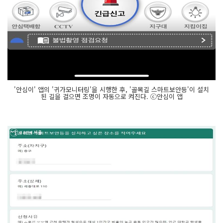
'안심이' 앱의 '귀가모니터링'을 시행한 후, '골목길 스마트보안등'이 설치
된 길을 걸으면 조명이 자동으로 켜진다. ⓒ안심이 앱