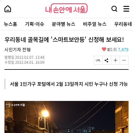
본
페
내
문
이
내
손
검
메
바
지
손
안
색
뉴
로
상
안
주
에
창
전
가
단
에
뉴스홈
기획·이슈
분야별 뉴스
비주얼 뉴스
우리동네
요
서
열
체
기
으
서
서
울
기
보
로
울
비
기
이
-
우리동네 골목길에 '스마트보안등' 신청해 보세요!
스
동
서
바
울
좋
시민기자 전형
8
조회
7,479
로
시
아
가
대
발행일
2022.02.07. 13:48
요
기
페
S
글
글
표
수정일
2022.04.01. 16:09
이
N
자
자
소
지
S
크
크
통
U
공
기
기
포
R
유
크
작
털
서울 1인가구 포털에서 2월 13일까지 시민 누구나 신청 가능
L
하
게
게
복
기
변
변
사
경
경
하
하
기
기