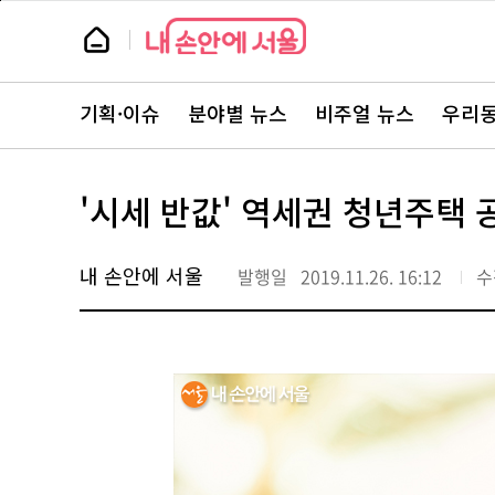
본
페
문
이
뉴
바
지
스
로
상
룸
가
단
뉴
기
으
스
로
기획·이슈
분야별 뉴스
비주얼 뉴스
우리동
주
이
요
동
서
비
스
'시세 반값' 역세권 청년주택 공
바
로
가
기
내 손안에 서울
발행일
2019.11.26. 16:12
수