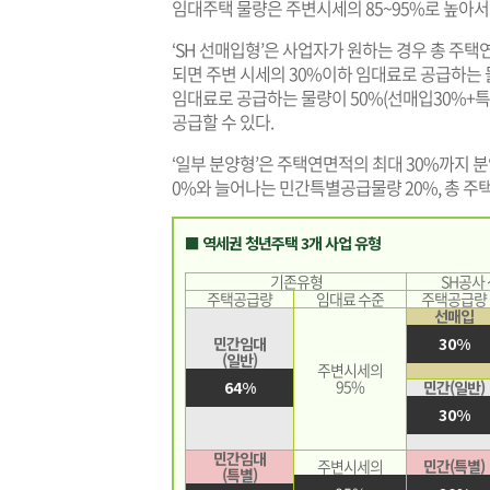
임대주택 물량은 주변시세의 85~95%로 높아서
‘SH 선매입형’은 사업자가 원하는 경우 총 주택
되면 주변 시세의 30%이하 임대료로 공급하는 물
임대료로 공급하는 물량이 50%(선매입30%+특
공급할 수 있다.
‘일부 분양형’은 주택연면적의 최대 30%까지 
0%와 늘어나는 민간특별공급물량 20%, 총 주택
■ 역세권 청년주택 3개 사업 유형
기존유형
SH공사
주택공급량
임대료 수준
주택공급량
선매입
민간임대
30%
(일반)
주변시세의
95%
64%
민간(일반)
30%
민간임대
주변시세의
민간(특별)
(특별)