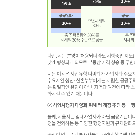
85%
20%
16%
공공임대
공공
주변시세의
20%
20%
30%
총 주택물량의 20%를
총 주
시세의 30% 수준으로 공급
시세의 
다만, 시는 분양이 허용되더라도 시행중인 제도
낮게 형성되게 되므로 부동산 가격 상승 등 주변
시는 이같은 사업유형 다양화가 사업자와 수요자
수요자인 청년·신혼부부에게는 저렴한 공공주택을
는 획일적인 유형이 아닌, 지역과 여건에 따라
화시킬 수 있기 때문이다.
② 사업시행자 다양화 위해 법 개정 추진 등… 
둘째, 서울시는 임대사업자가 아닌 금융기관이나
정을 건의하는 등 다양한 행정지원과 규제완화도
공신력 있는 기관투자자들이 사업에 참여해 시중