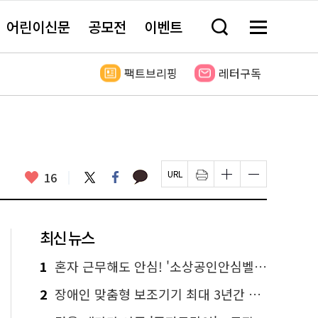
어린이신문
공모전
이벤트
검
메
색
뉴
창
전
열
체
팩트브리핑
레터구독
기
보
기
카
좋
트
페
16
페
인
글
글
카
위
이
아
이
쇄
자
자
오
터
스
요
지
하
크
크
톡
북
U
기
기
기
R
새
크
작
L
창
게
게
최신 뉴스
복
열
변
변
사
림
경
경
하
하
1
혼자 근무해도 안심! '소상공인안심벨' 신청하세요
기
기
2
장애인 맞춤형 보조기기 최대 3년간 무상 대여…삶의 질 높인다