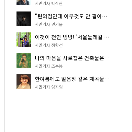
시민기자 박상현
"편의점인데 아무것도 안 팔아요" 서울에서 가장 특별한 편의점의 정체
시민기자 권기윤
이것이 천연 냉방! '서울둘레길 9코스'로 숲속 피서 떠나볼까
시민기자 정향선
나의 마음을 사로잡은 건축물은? '서울시 건축상' 수상작 공개!
시민기자 조수봉
한여름에도 얼음장 같은 계곡물! 서울 '진관사 계곡'이 천국이네~
시민기자 양지영