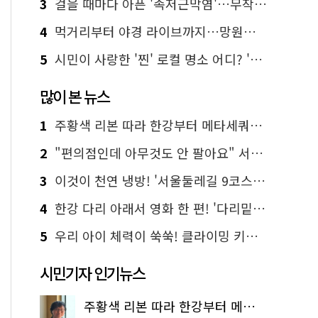
3
걸을 때마다 아픈 '족저근막염'…무작정 참지 말고 '이것' 해보세요!
4
먹거리부터 야경 라이브까지…망원한강공원 알짜 코스
5
시민이 사랑한 '찐' 로컬 명소 어디? '서울에디션25' 추천 코스
많이 본 뉴스
1
주황색 리본 따라 한강부터 메타세쿼이아 숲길까지…서울둘레길 15코스
2
"편의점인데 아무것도 안 팔아요" 서울에서 가장 특별한 편의점의 정체
3
이것이 천연 냉방! '서울둘레길 9코스'로 숲속 피서 떠나볼까
4
한강 다리 아래서 영화 한 편! '다리밑 영화관' 무료 상영
5
우리 아이 체력이 쑥쑥! 클라이밍 키즈카페·어린이 체력장
시민기자 인기뉴스
주황색 리본 따라 한강부터 메타세쿼이아 숲길까지…서울둘레길 15코스