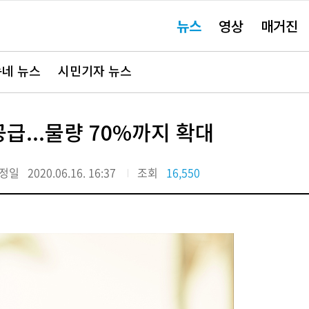
주
뉴스
영상
매거진
요
서
비
스
바
네 뉴스
시민기자 뉴스
로
가
기"
급...물량 70%까지 확대
정일
2020.06.16. 16:37
조회
16,550