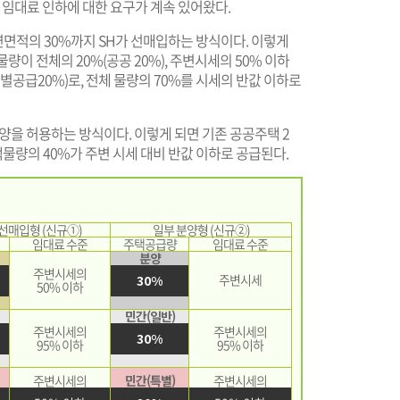
 임대료 인하에 대한 요구가 계속 있어왔다.
연면적의 30%까지 SH가 선매입하는 방식이다. 이렇게
량이 전체의 20%(공공 20%), 주변시세의 50% 이하
별공급20%)로, 전체 물량의 70%를 시세의 반값 이하로
분양을 허용하는 방식이다. 이렇게 되면 기존 공공주택 2
물량의 40%가 주변 시세 대비 반값 이하로 공급된다.
 선매입형 (신규①)
일부 분양형 (신규②)
임대료 수준
주택공급량
임대료 수준
분양
주변시세의
주변시세
30%
50% 이하
민간(일반)
주변시세의
주변시세의
30%
95% 이하
95% 이하
주변시세의
민간(특별)
주변시세의