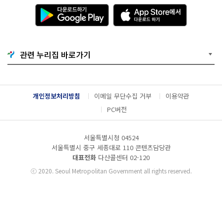
다
A
운
p
로
p
드
S
하
t
기
o
관련 누리집 바로가기
G
r
o
e
o
에
g
서
l
다
개인정보처리방침
이메일 무단수집 거부
이용약관
e
운
P
로
PC버전
l
드
a
하
y
기
서울특별시청 04524
서울특별시 중구 세종대로 110 콘텐츠담당관
대표전화
다산콜센터
02-120
ⓒ
2020. Seoul Metropolitan Government all rights reserved.