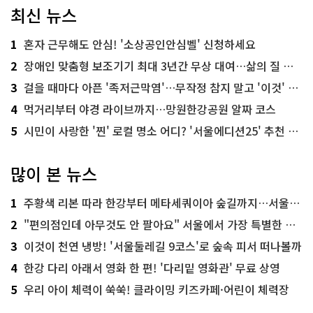
최신 뉴스
1
혼자 근무해도 안심! '소상공인안심벨' 신청하세요
2
장애인 맞춤형 보조기기 최대 3년간 무상 대여…삶의 질 높인다
3
걸을 때마다 아픈 '족저근막염'…무작정 참지 말고 '이것' 해보세요!
4
먹거리부터 야경 라이브까지…망원한강공원 알짜 코스
5
시민이 사랑한 '찐' 로컬 명소 어디? '서울에디션25' 추천 코스
많이 본 뉴스
1
주황색 리본 따라 한강부터 메타세쿼이아 숲길까지…서울둘레길 15코스
2
"편의점인데 아무것도 안 팔아요" 서울에서 가장 특별한 편의점의 정체
3
이것이 천연 냉방! '서울둘레길 9코스'로 숲속 피서 떠나볼까
4
한강 다리 아래서 영화 한 편! '다리밑 영화관' 무료 상영
5
우리 아이 체력이 쑥쑥! 클라이밍 키즈카페·어린이 체력장