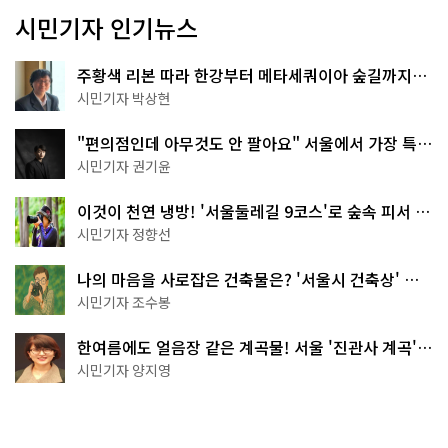
시민기자 인기뉴스
주황색 리본 따라 한강부터 메타세쿼이아 숲길까지…
서울둘레길 15코스
시민기자 박상현
"편의점인데 아무것도 안 팔아요" 서울에서 가장 특별
한 편의점의 정체
시민기자 권기윤
이것이 천연 냉방! '서울둘레길 9코스'로 숲속 피서 떠
나볼까
시민기자 정향선
나의 마음을 사로잡은 건축물은? '서울시 건축상' 수
상작 공개!
시민기자 조수봉
한여름에도 얼음장 같은 계곡물! 서울 '진관사 계곡'이
천국이네~
시민기자 양지영