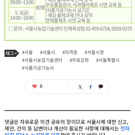
09:00~13:00
우유품질검사, 사과젤리제조 시연 교육 등
80명
[식품가공기능사 실기2]
5. 3(금)
- 예상 출제과제 안내 요약
14:00~18:00
연제품제조 시연 교육 등
○ 문의 : 서울시농업기술센터 인재육성팀 02-459-6754, 6959-9370
기
태
#서울
#서울시
#자격증
#서울시청
사
그
관
#서울시농업기술센터
#무료강좌
#서울특별시
련
#식품가공기능사
태
그
좋
0
카
트
페
아
카
위
이
요
오
터
스
톡
북
댓글은 자유로운 의견 공유의 장이므로 서울시에 대한 신고,
제안, 건의 등 답변이나 개선이 필요한 사항에 대해서는
전자
민원 응답소 누리집을 이용
하여 주시기 바랍니다.