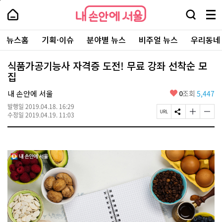
본
페
내
문
이
내
손
검
메
바
지
손
안
색
뉴
로
상
안
주
에
창
전
가
단
에
뉴스홈
기획·이슈
분야별 뉴스
비주얼 뉴스
우리동네
요
서
열
체
기
으
서
서
울
기
보
로
울
비
기
이
-
식품가공기능사 자격증 도전! 무료 강좌 선착순 모
스
동
서
집
바
울
로
시
가
좋
내 손안에 서울
0
조회
5,447
대
기
아
표
발행일
2019.04.18. 16:29
요
소
페
S
글
글
수정일
2019.04.19. 11:03
통
이
N
자
자
포
지
S
크
크
털
U
공
기
기
R
유
크
작
L
하
게
게
복
기
변
변
사
경
경
하
하
기
기