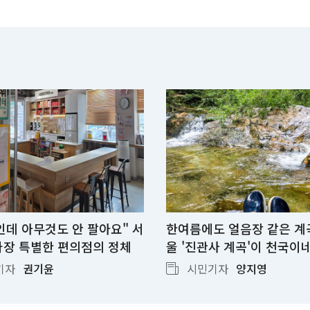
니
다!
서
울
시
팩
트
브
리
핑
인데 아무것도 안 팔아요" 서
한여름에도 얼음장 같은 계
가장 특별한 편의점의 정체
울 '진관사 계곡'이 천국이
기자
권기윤
시민기자
양지영