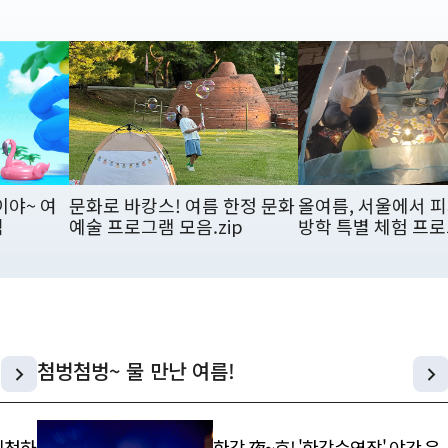
이야~ 여
문화로 바캉스! 여름 한정 문화
올여름, 서울에서 피
림
예술 프로그램 모음.zip
방학 특별 체험 프
첨벙첨벙~ 물 만난 여름!
 신청하
한강 夜~호! '한강수영장' 야간 운