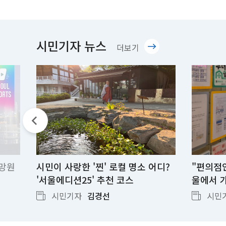
시민기자 뉴스
시
더보기
민
기
자
망원
시민이 사랑한 '찐' 로컬 명소 어디?
"편의점
'서울에디션25' 추천 코스
울에서 
시민기자
김경선
시민