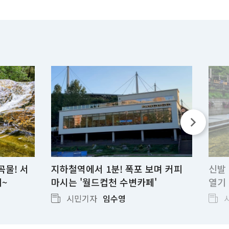
곡물! 서
지하철역에서 1분! 폭포 보며 커피
신발 
네~
마시는 '월드컵천 수변카페'
열기
시민기자
임수영