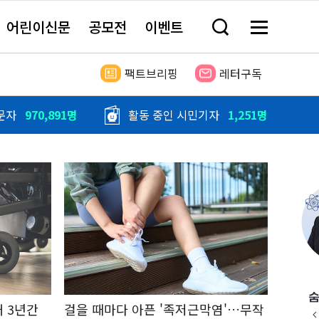
어린이신문
공모전
이벤트
검
메
색
뉴
창
전
열
체
팩트브리핑
레터구독
기
보
기
문자
970,891명
활동 중인 시민기자
1,251명
 3년간
걸을 때마다 아픈 '족저근막염'…무작