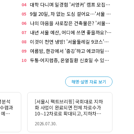
대학 다니며 일경험 '서영커' 캠프 모집…전액 무료
04
9월 20일, 차 없는 도심 걸어요…'서울 걷자 페스티벌' 선착순 5천명
05
나의 마음을 사로잡은 건축물은? '서울시 건축상' 수상작 공개!
06
내년 서울 예산, 어디에 쓰면 좋을까요? 온라인 투표
07
이것이 천연 냉방! '서울둘레길 9코스'로 숲속 피서 떠나볼까
08
여름밤, 한강에서 '줍깅'하고 에코마일리지도 줍줍!
09
두통·어지럼증, 온열질환 신호일 수 있어요! 폭염대비 건강수칙
10
해명·설명 자료 보기
성분석
[서울시 팩트브리핑] 국회대로 지하
화 사업이 완료되면 전체 차로수가
 예정
10∼12차로로 확대되고, 지하차도
용량대비 교통량 비율(V/C)이 감소
2026.07.30.
되어 교통환경이 향상됩니다.