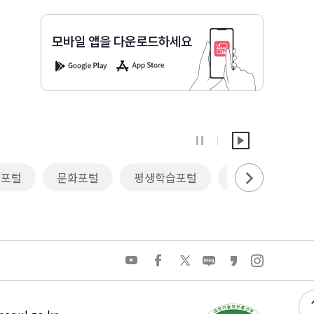
모바일 앱을 다운로드하세요
G
A
o
p
o
p
g
S
l
t
e
o
P
r
정
재
l
e
지
생
a
리포털
문화포털
평생학습포털
청년몽땅 정보통
y
유
페
트
네
카
인
튜
이
위
이
카
스
브
스
터
버
오
타
북
블
스
그
로
토
램
그
리