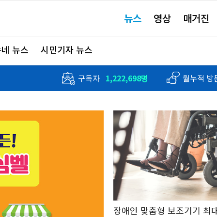
주
뉴스
영상
매거진
요
서
비
스
바
네 뉴스
시민기자 뉴스
로
가
기"
구독자
1,222,698명
월누적 방
장애인 맞춤형 보조기기 최대