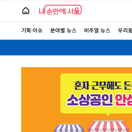
본
페
문
이
뉴
바
지
스
로
상
룸
가
단
뉴
기
으
스
로
기획·이슈
분야별 뉴스
비주얼 뉴스
우리동
주
이
요
동
서
비
스
바
로
가
기