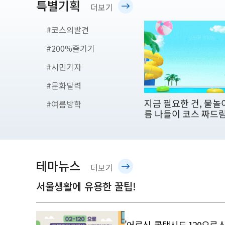
특별기획
특
더보기
별
#코스의발견
기
#200%즐기기
획
#시민기자
#문화달력
지금 필요한 건, 물놀
#여름방학
름 나들이 코스 짜드
테마뉴스
테
더보기
마
서울생활에 유용한 꿀팁!
뉴
스
'어르신, 콜택시도 120으로