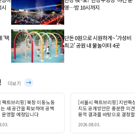
택시
영…밤 10시까지
 '택
단돈 0원으로 시원하게~ '가성비
최고' 공원 내 물놀이터 4곳
핑
사
더보기
실
은
시 팩트브리핑] 북창 이동노동
[서울시 팩트브리핑] 지반특
터는 새 공간을 확보하여 공백
지도 공개방안은 충분한 의견수렴과
이
이 운영할 예정입니다
용역 결과를 바탕으로 결정할
렇
입니다
8.03.
2026.08.03.
습