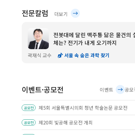
전문칼럼
전
더보기
문
칼
전봇대에 달린 맥주통 닮은 물건의 
럼
체는? 전기가 내게 오기까지
곽재식 교수
서울 속 숨은 과학 찾기
이벤트·공모전
이벤트
공모
제5회 서울특별시의회 청년 학술논문 공모전
공모전
제20회 빛공해 공모전 개최
공모전