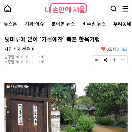
본
페
내
문
이
내
손
검
메
바
지
손
안
색
뉴
로
상
안
주
에
창
전
가
단
에
뉴스홈
기획·이슈
분야별 뉴스
비주얼 뉴스
우리동네
요
서
열
체
기
으
서
서
울
기
보
로
울
비
기
이
-
툇마루에 앉아 ‘가을예찬’ 북촌 한옥기행
스
동
서
바
울
좋
시민기자 전은미
0
조회
2,362
로
시
아
가
대
발행일
2018.10.11. 11:26
요
기
페
S
글
글
표
수정일
2018.10.11. 11:26
이
N
자
자
소
지
S
크
크
통
U
공
기
기
포
R
유
크
작
털
L
하
게
게
복
기
변
변
사
경
경
하
하
기
기