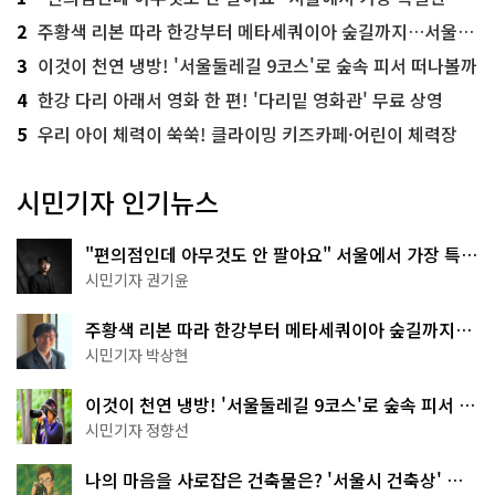
2
주황색 리본 따라 한강부터 메타세쿼이아 숲길까지…서울둘레길 15코스
3
이것이 천연 냉방! '서울둘레길 9코스'로 숲속 피서 떠나볼까
4
한강 다리 아래서 영화 한 편! '다리밑 영화관' 무료 상영
5
우리 아이 체력이 쑥쑥! 클라이밍 키즈카페·어린이 체력장
시민기자 인기뉴스
"편의점인데 아무것도 안 팔아요" 서울에서 가장 특별
한 편의점의 정체
시민기자 권기윤
주황색 리본 따라 한강부터 메타세쿼이아 숲길까지…
서울둘레길 15코스
시민기자 박상현
이것이 천연 냉방! '서울둘레길 9코스'로 숲속 피서 떠
나볼까
시민기자 정향선
나의 마음을 사로잡은 건축물은? '서울시 건축상' 수