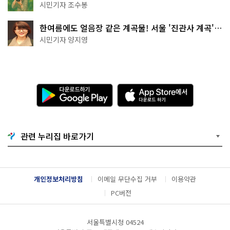
상작 공개!
시민기자 조수봉
한여름에도 얼음장 같은 계곡물! 서울 '진관사 계곡'이
천국이네~
시민기자 양지영
다
A
운
p
로
p
드
S
하
t
기
o
관련 누리집 바로가기
G
r
o
e
o
에
g
서
l
다
개인정보처리방침
이메일 무단수집 거부
이용약관
e
운
P
로
PC버전
l
드
a
하
y
기
서울특별시청 04524