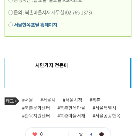
○ 문의 : 북촌마을서재 사무실 (02-765-1373)
○
서울한옥포털 홈페이지
기
시민기자 전은미
사
작
성
자
프
로
기
필
태
#서울
#서울시
#서울시청
#북촌
사
그
관
#북촌문화센터
#북촌한옥마을
#서울특별시
련
#한옥지원센터
#북촌마을서재
#서울공공한옥
태
그
좋
0
카
트
페