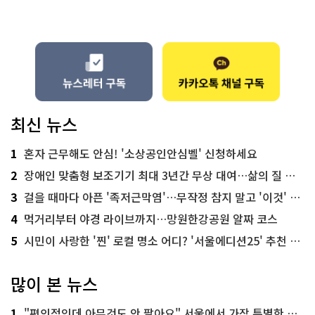
최신 뉴스
1
혼자 근무해도 안심! '소상공인안심벨' 신청하세요
2
장애인 맞춤형 보조기기 최대 3년간 무상 대여…삶의 질 높인다
3
걸을 때마다 아픈 '족저근막염'…무작정 참지 말고 '이것' 해보세요!
4
먹거리부터 야경 라이브까지…망원한강공원 알짜 코스
5
시민이 사랑한 '찐' 로컬 명소 어디? '서울에디션25' 추천 코스
많이 본 뉴스
1
"편의점인데 아무것도 안 팔아요" 서울에서 가장 특별한 편의점의 정체