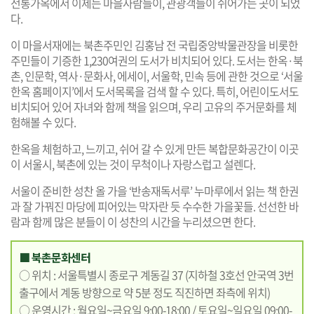
전통가옥에서 이제는 마을사람들이, 관광객들이 쉬어가는 곳이 되었
다.
이 마을서재에는 북촌주민인 김홍남 전 국립중앙박물관장을 비롯한
주민들이 기증한 1,230여권의 도서가 비치되어 있다. 도서는 한옥·북
촌, 인문학, 역사·문화사, 에세이, 서울학, 민속 등에 관한 것으로 ‘서울
한옥 홈페이지’에서 도서목록을 검색 할 수 있다. 특히, 어린이도서도
비치되어 있어 자녀와 함께 책을 읽으며, 우리 고유의 주거문화를 체
험해볼 수 있다.
한옥을 체험하고, 느끼고, 쉬어 갈 수 있게 만든 복합문화공간이 이곳
이 서울시, 북촌에 있는 것이 무척이나 자랑스럽고 설렌다.
서울이 준비한 성찬 올 가을 ‘반송재독서루’ 누마루에서 읽는 책 한권
과 잘 가꿔진 마당에 피어있는 막자란 듯 수수한 가을꽃들. 선선한 바
람과 함께 많은 분들이 이 성찬의 시간을 누리셨으면 한다.
■ 북촌문화센터
○ 위치 : 서울특별시 종로구 계동길 37 (지하철 3호선 안국역 3번
출구에서 계동 방향으로 약 5분 정도 직진하면 좌측에 위치)
○ 운영시간 : 월요일~금요일 9:00-18:00 / 토요일~일요일 09:00-