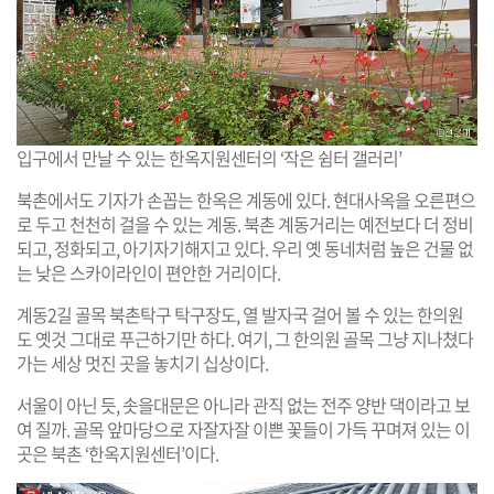
입구에서 만날 수 있는 한옥지원센터의 ‘작은 쉼터 갤러리’
북촌에서도 기자가 손꼽는 한옥은 계동에 있다. 현대사옥을 오른편으
로 두고 천천히 걸을 수 있는 계동. 북촌 계동거리는 예전보다 더 정비
되고, 정화되고, 아기자기해지고 있다. 우리 옛 동네처럼 높은 건물 없
는 낮은 스카이라인이 편안한 거리이다.
계동2길 골목 북촌탁구 탁구장도, 열 발자국 걸어 볼 수 있는 한의원
도 옛것 그대로 푸근하기만 하다. 여기, 그 한의원 골목 그냥 지나쳤다
가는 세상 멋진 곳을 놓치기 십상이다.
서울이 아닌 듯, 솟을대문은 아니라 관직 없는 전주 양반 댁이라고 보
여 질까. 골목 앞마당으로 자잘자잘 이쁜 꽃들이 가득 꾸며져 있는 이
곳은 북촌 ‘한옥지원센터’이다.