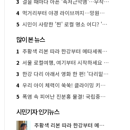
3
걸을 때마다 아픈 '족저근막염'…무작정 참지 말고 '이것' 해보세요!
4
먹거리부터 야경 라이브까지…망원한강공원 알짜 코스
5
시민이 사랑한 '찐' 로컬 명소 어디? '서울에디션25' 추천 코스
많이 본 뉴스
1
주황색 리본 따라 한강부터 메타세쿼이아 숲길까지…서울둘레길 15코스
2
서울 로컬여행, 여기부터 시작하세요 '서울에디션25'
3
한강 다리 아래서 영화 한 편! '다리밑 영화관' 무료 상영
4
우리 아이 체력이 쑥쑥! 클라이밍 키즈카페·어린이 체력장
5
폭염 속 피어난 진분홍 물결! 국립중앙박물관 배롱나무 명소
시민기자 인기뉴스
주황색 리본 따라 한강부터 메타세쿼이아 숲길까지…서울둘레길 15코스