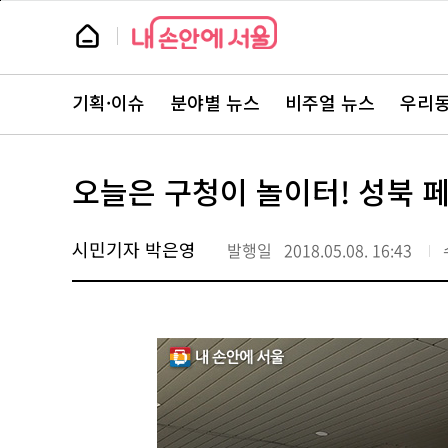
본
페
문
이
뉴
바
지
스
로
상
룸
가
단
뉴
기
으
스
로
기획·이슈
분야별 뉴스
비주얼 뉴스
우리동
주
이
요
동
서
비
스
오늘은 구청이 놀이터! 성북 
바
로
가
기
시민기자 박은영
발행일
2018.05.08. 16:43