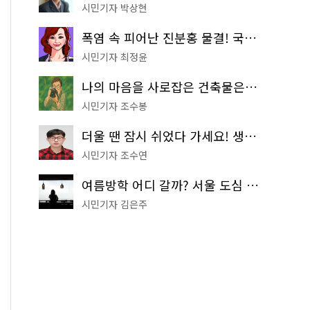
시민기자 박상현
폭염 속 피어난 진분홍 물결! 국립중앙박물관 배롱나무 명소
시민기자 최정윤
나의 마음을 사로잡은 건축물은? '서울시 건축상' 수상작 공개!
시민기자 조수봉
더울 땐 잠시 쉬었다 가세요! 생수 냉장고부터 해피소·무더위쉼터까지
시민기자 조수연
여름방학 어디 갈까? 서울 도심 무료 실내 여행 코스 추천
시민기자 김은주