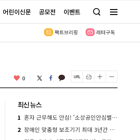
어린이신문
공모전
이벤트
검
메
색
뉴
창
전
열
체
팩트브리핑
레터구독
기
보
기
카
좋
트
페
0
페
인
글
글
카
위
이
아
이
쇄
자
자
오
터
스
요
지
하
크
크
톡
북
U
기
기
기
R
새
크
작
L
창
게
게
최신 뉴스
복
열
변
변
사
림
경
경
하
하
1
혼자 근무해도 안심! '소상공인안심벨' 신청하세요
기
기
2
장애인 맞춤형 보조기기 최대 3년간 무상 대여…삶의 질 높인다