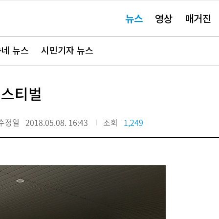
주
뉴스
영상
매거진
요
서
비
스
바
네 뉴스
시민기자 뉴스
로
가
기"
페스티벌
수정일
2018.05.08. 16:43
조회
1,249