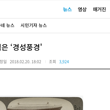
주
뉴스
영상
매거진
요
서
비
스
바
네 뉴스
시민기자 뉴스
로
가
기"
찍은 ‘경성풍경'
정일
2018.02.20. 18:02
조회
3,924