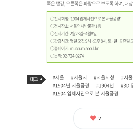
쪽은 빨강, 오른쪽은 파랑으로 보도록 하여, 대상
○전시회명: ‘1904 입체사진으로 본 서울풍경’
○전시장소: 서울역사박물관 1층
○전시기간: 2월23일~4월8일
○관람시간: 평일 오전 9시~오후 8시, 토·일·공휴일 오
○홈페이지:
museum.seoul.kr
○문의: 02-724-0274
기
태
#서울
#서울시
#서울시청
#서
사
그
관
#1904년 서울풍경
#1904년
#3D
련
태
#1904 입체사진으로 본 서울풍경
그
좋
2
아
요