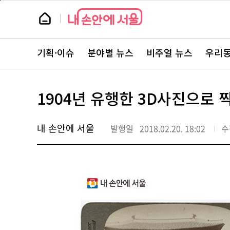
본
페
문
이
뉴
바
지
스
로
상
룸
가
단
뉴
기
으
스
로
기획·이슈
분야별 뉴스
비주얼 뉴스
우리동
주
이
요
동
서
비
스
1904년 유행한 3D사진으로 
바
로
가
기
내 손안에 서울
발행일
2018.02.20. 18:02
수