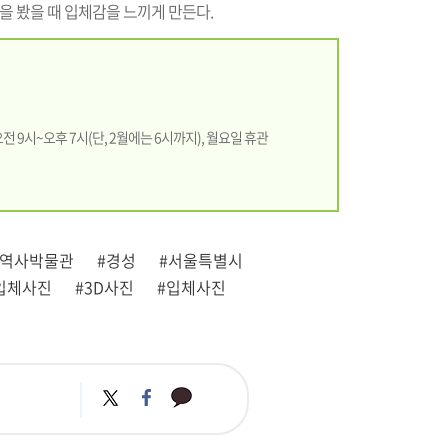
을 봤을 때 입체감을 느끼게 만든다.
전 9시~오후 7시(단, 2월에는 6시까지), 월요일 휴관
울역사박물관
#경성
#서울특별시
 입체사진
#3D사진
#입체사진
카
트
페
카
위
이
오
터
스
톡
북