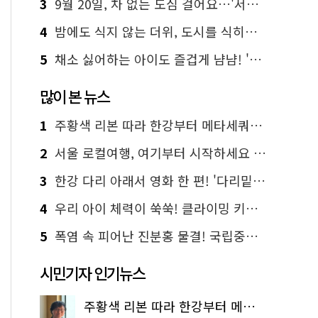
3
9월 20일, 차 없는 도심 걸어요…'서울 걷자 페스티벌' 선착순 5천명
4
밤에도 식지 않는 더위, 도시를 식히는 시원한 해법은?
5
채소 싫어하는 아이도 즐겁게 냠냠! '찾아가는 서울시 식생활 교육' 현장
많이 본 뉴스
1
주황색 리본 따라 한강부터 메타세쿼이아 숲길까지…서울둘레길 15코스
2
서울 로컬여행, 여기부터 시작하세요 '서울에디션25'
3
한강 다리 아래서 영화 한 편! '다리밑 영화관' 무료 상영
4
우리 아이 체력이 쑥쑥! 클라이밍 키즈카페·어린이 체력장
5
폭염 속 피어난 진분홍 물결! 국립중앙박물관 배롱나무 명소
시민기자 인기뉴스
주황색 리본 따라 한강부터 메타세쿼이아 숲길까지…서울둘레길 15코스