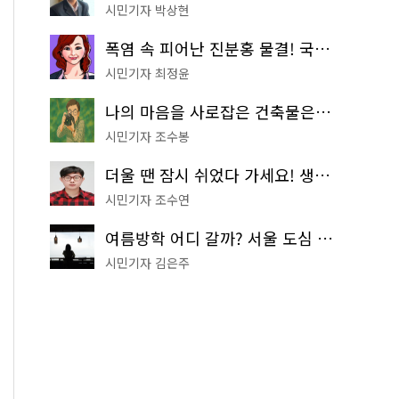
시민기자 박상현
폭염 속 피어난 진분홍 물결! 국립중앙박물관 배롱나무 명소
시민기자 최정윤
나의 마음을 사로잡은 건축물은? '서울시 건축상' 수상작 공개!
시민기자 조수봉
더울 땐 잠시 쉬었다 가세요! 생수 냉장고부터 해피소·무더위쉼터까지
시민기자 조수연
여름방학 어디 갈까? 서울 도심 무료 실내 여행 코스 추천
시민기자 김은주