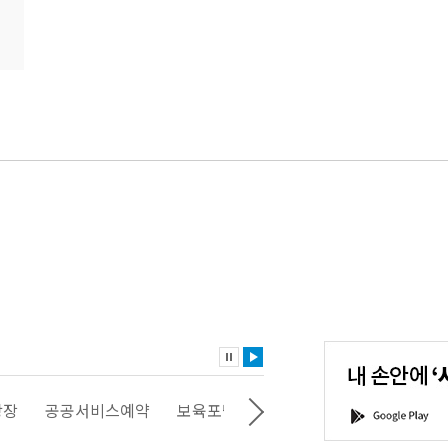
내
손
안
에
'서
광장
공공서비스예약
보육포털
일자리포털
문화포털
G
울'을
o
다
o