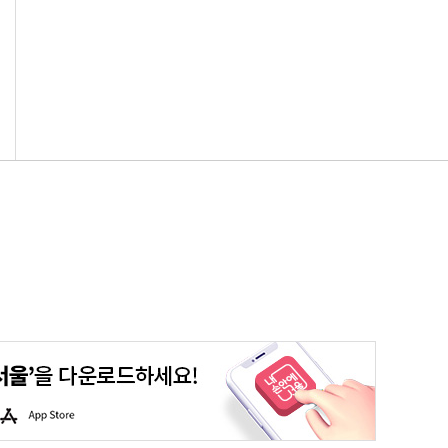
평생학습포털
청년포털
대기환경정보
에코마일리지
A
p
p