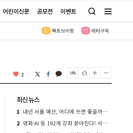
어린이신문
공모전
이벤트
검
메
색
뉴
창
전
열
체
팩트브리핑
레터구독
기
보
기
카
좋
트
페
2
페
인
글
글
카
위
이
아
이
쇄
자
자
오
터
스
요
지
하
크
크
톡
북
U
기
기
기
R
새
크
작
L
창
게
게
최신 뉴스
복
열
변
변
사
림
경
경
하
하
1
내년 서울 예산, 어디에 쓰면 좋을까요? 온라인 투표
기
기
2
영화·AI 등 192개 강좌 쏟아진다! 서울시민대학 선착순 신청