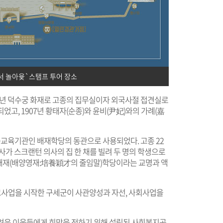
서 놀아윷`스탬프 투어 장소
04년 덕수궁 화재로 고종의 집무실이자 외국사절 접견실로
었고, 1907년 황태자(순종)와 윤비(尹妃)와의 가례(嘉
교육기관인 배재학당의 동관으로 사용되었다. 고종 22
사가 스크랜턴 의사의 집 한 채를 빌려 두 명의 학생으로
종은 배재(배양영재:培養穎才의 줄임말)학당이라는 교명과 액
교사업을 시작한 구세군이 사관양성과 자선, 사회사업을
어려운 이웃들에게 희망을 전하기 위해 설립된 사회복지공