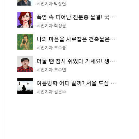
시민기자 박상현
폭염 속 피어난 진분홍 물결! 국립중앙박물관 배롱나무 명소
시민기자 최정윤
나의 마음을 사로잡은 건축물은? '서울시 건축상' 수상작 공개!
시민기자 조수봉
더울 땐 잠시 쉬었다 가세요! 생수 냉장고부터 해피소·무더위쉼터까지
시민기자 조수연
여름방학 어디 갈까? 서울 도심 무료 실내 여행 코스 추천
시민기자 김은주