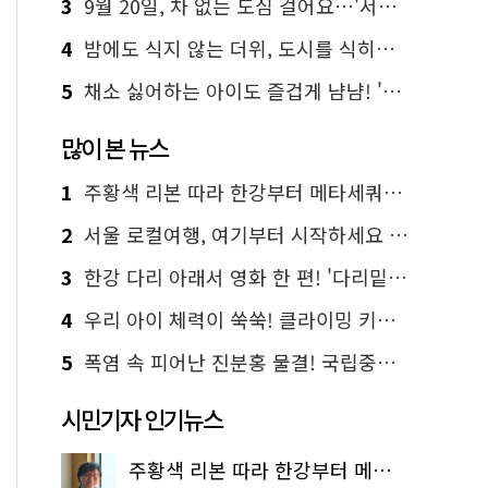
3
9월 20일, 차 없는 도심 걸어요…'서울 걷자 페스티벌' 선착순 5천명
4
밤에도 식지 않는 더위, 도시를 식히는 시원한 해법은?
5
채소 싫어하는 아이도 즐겁게 냠냠! '찾아가는 서울시 식생활 교육' 현장
많이 본 뉴스
1
주황색 리본 따라 한강부터 메타세쿼이아 숲길까지…서울둘레길 15코스
2
서울 로컬여행, 여기부터 시작하세요 '서울에디션25'
3
한강 다리 아래서 영화 한 편! '다리밑 영화관' 무료 상영
4
우리 아이 체력이 쑥쑥! 클라이밍 키즈카페·어린이 체력장
5
폭염 속 피어난 진분홍 물결! 국립중앙박물관 배롱나무 명소
시민기자 인기뉴스
주황색 리본 따라 한강부터 메타세쿼이아 숲길까지…서울둘레길 15코스