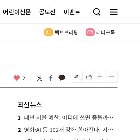
어린이신문
공모전
이벤트
검
메
색
뉴
창
전
열
체
팩트브리핑
레터구독
기
보
기
카
좋
트
페
2
페
인
글
글
카
위
이
아
이
쇄
자
자
오
터
스
요
지
하
크
크
톡
북
U
기
기
기
R
새
크
작
L
창
게
게
최신 뉴스
복
열
변
변
사
림
경
경
하
하
1
내년 서울 예산, 어디에 쓰면 좋을까요? 온라인 투표
기
기
2
영화·AI 등 192개 강좌 쏟아진다! 서울시민대학 선착순 신청