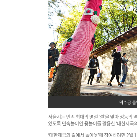
덕수궁 돌
서울시는 민족 최대의 명절 ‘설’을 맞아 정동의
있도록 민속놀이인 윷놀이를 활용한 ‘대한제국의
‘대한제국의 길에서 놀아윷’에 참여하려면 2월 1