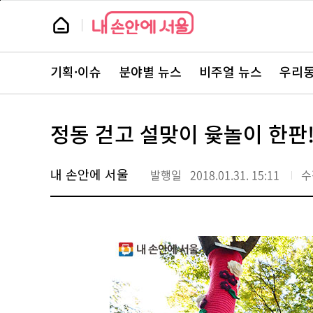
본
페
문
이
뉴
바
지
스
로
상
룸
가
단
뉴
기
으
스
로
기획·이슈
분야별 뉴스
비주얼 뉴스
우리동
주
이
요
동
서
비
스
정동 걷고 설맞이 윷놀이 한판
바
로
가
기
내 손안에 서울
발행일
2018.01.31. 15:11
수