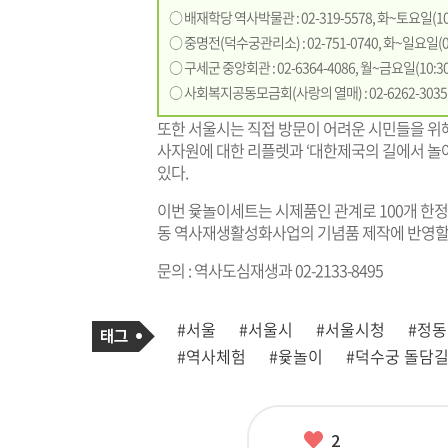
○ 배재학당 역사박물관 : 02-319-5578, 화~토요일(10:
○ 중명전(덕수궁관리소) : 02-751-0740, 화~일요일(09
○ 구세군 중앙회관 : 02-6364-4086, 월~금요일(10:30
○ 사회복지공동모금회(사랑의 열매) : 02-6262-3035, 
또한 서울시는 직접 방문이 어려운 시민들을 위
사자원에 대한 리플렛과 ‘대한제국의 길에서 놀
있다.
이번 윷놀이세트는 시제품인 관계로 100개 한정
동 역사재생활성화사업의 기념품 제작에 반영할
문의 : 역사도심재생과 02-2133-8495
기
태
#서울
#서울시
#서울시청
#정
사
그
관
#역사체험
#윷놀이
#덕수궁 돌담
련
태
그
좋
2