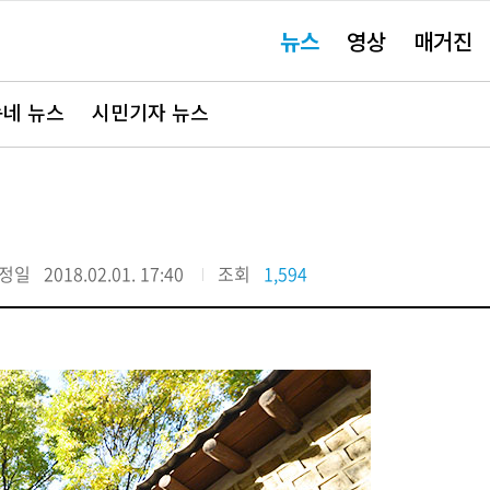
주
뉴스
영상
매거진
요
서
비
스
바
네 뉴스
시민기자 뉴스
로
가
기"
!
정일
2018.02.01. 17:40
조회
1,594