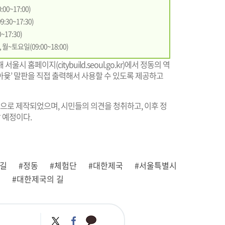
00~17:00)
:30~17:30)
~17:30)
월~토요일(09:00~18:00)
해 서울시 홈페이지(
citybuild.seoul.go.kr
)에서 정동의 역
아윷’ 말판을 직접 출력해서 사용할 수 있도록 제공하고
으로 제작되었으며, 시민들의 의견을 청취하고, 이후 정
 예정이다.
동길
#정동
#체험단
#대한제국
#서울특별시
길
#대한제국의 길
카
트
페