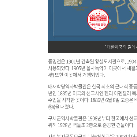
`대한제국의 길에
중명전은 1901년 건축된 황실도서관으로, 19
사용되었다. 1905년 을사늑약이 이곳에서 체결되
禮) 또한 이곳에서 거행되었다.
배재학당역사박물관은 한국 최초의 근대식 중등
년인 1885년 미국의 선교사인 헨리 아펜젤러 목
수업을 시작한 곳이다. 1886년 6월 8일 고
(額)을 내렸다.
구세군역사박물관은 1908년부터 한국에서 선
위해 1928년 벽돌조 2층으로 준공한 건물이다.
사회복지공동모금회 ‘나눔체험관’은 1998년 