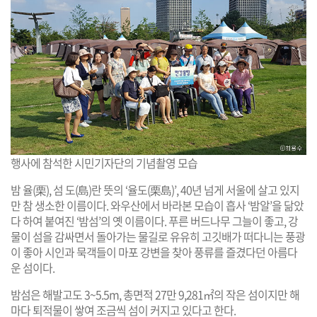
행사에 참석한 시민기자단의 기념촬영 모습
밤 율(栗), 섬 도(島)란 뜻의 ‘율도(栗島)’, 40년 넘게 서울에 살고 있지
만 참 생소한 이름이다. 와우산에서 바라본 모습이 흡사 ‘밤알’을 닮았
다 하여 붙여진 ‘밤섬’의 옛 이름이다. 푸른 버드나무 그늘이 좋고, 강
물이 섬을 감싸면서 돌아가는 물길로 유유히 고깃배가 떠다니는 풍광
이 좋아 시인과 묵객들이 마포 강변을 찾아 풍류를 즐겼다던 아름다
운 섬이다.
밤섬은 해발고도 3~5.5m, 총면적 27만 9,281㎡의 작은 섬이지만 해
마다 퇴적물이 쌓여 조금씩 섬이 커지고 있다고 한다.