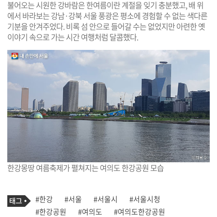
불어오는 시원한 강바람은 한여름이란 계절을 잊기 충분했고, 배 위
에서 바라보는 강남·강북 서울 풍광은 평소에 경험할 수 없는 색다른
기분을 안겨주었다. 비록 섬 안으로 들어갈 수는 없었지만 아련한 옛
이야기 속으로 가는 시간 여행처럼 달콤했다.
한강몽땅 여름축제가 펼쳐지는 여의도 한강공원 모습
기
태
#한강
#서울
#서울시
#서울시청
사
그
관
#한강공원
#여의도
#여의도한강공원