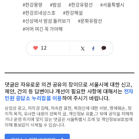
련
#한강몽땅
#밤섬
#한강유람선
#서울특별시
태
그
#한강르네상스호
#한강해설
#선상에서 밤섬 둘러보기
#문화유람선
#어머 여긴 꼭 가야해
좋
12
카
트
페
아
카
위
이
요
오
터
스
톡
북
댓글은 자유로운 의견 공유의 장이므로 서울시에 대한 신고,
제안, 건의 등 답변이나 개선이 필요한 사항에 대해서는
전자
민원 응답소 누리집을 이용
하여 주시기 바랍니다.
상업성 광고, 저작권 침해, 저속한 표현, 특정인에 대한 비방, 명예훼손, 정
치적 목적, 유사한 내용의 반복적 글, 개인정보 유출,그 밖에 공익을 저해하
거나 운영 취지에 맞지 않는 댓글은 서울특별시 조례 및 개인정보보호법에
의해 통보없이 삭제될 수 있습니다.