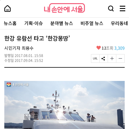
본
페
내
문
이
내
손
검
메
바
지
손
안
색
뉴
로
상
안
주
에
창
전
가
단
에
뉴스홈
기획·이슈
분야별 뉴스
비주얼 뉴스
우리동네
요
서
열
체
기
으
서
서
울
기
보
로
울
비
기
이
-
한강 유람선 타고 ‘한강몽땅’
스
동
서
바
울
좋
시민기자 최용수
12
조회
3,309
로
시
아
가
대
발행일
2017.08.01. 15:58
요
기
페
S
글
글
표
수정일
2017.09.04. 15:52
이
N
자
자
소
지
S
크
크
통
U
공
기
기
포
R
유
크
작
털
L
하
게
게
복
기
변
변
사
경
경
하
하
기
기