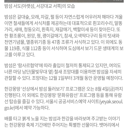
밤섬 서도(아랫섬, 서강대교 서쪽)의 모습
밤섬은 갈대숲, 모래, 자갈, 펄 등이 자연스럽게 어우러져 해마다 겨울
이면 철새들에게 서식처를 제공하는데 대표적으로 흰꼬리수리, 말똥
가리, 새매, 청둥오리, 흰죽지, 재갈매기, 백할미새 등이 찾아든다. 또
한 황조롱이, 원앙, 꿩, 괭이갈매기, 참새, 오색딱다구리 등의 텃새와
천연기념물, 멸종위기종 등 47종 조류가 서식하고 있다. 이 외에도 동
물 119종, 식물 112종 등이 서식하며 도심에서 보기 드문 생태계의 보
고를 이루고 있다.
밤섬은 ‘람사르협약’에 따라 출입이 철저히 통제되고 있지만, 여의도
너른 마당 남단(물빛무대 옆) 철새 조망대를 이용하면 밤섬을 자세히
관찰할 수 있다. 조망대는 12월 1일부터 3개월 동안 운영될 예정이다.
한강몽땅 ‘선상에서 밤섬 둘러보기’ 프로그램은 오는 8월 4일(금)까지
진행된다. 이 외에도 한강몽땅 ‘문화유람선’ 프로그램 등을 통해 유람
선 탑승을 즐길 수 있다. 서울시 공공서비스예약 사이트(
yeyak.seoul.
go.kr
)에서 예약 가능하다.
배를 타고 붉게 노을 지는 밤섬과 한강을 바라보며 주고받는 이야기
는 한강몽땅 축제 기간에만 주어지는 특별한 선물이다. 뱃머리에서