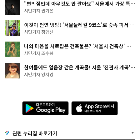
"편의점인데 아무것도 안 팔아요" 서울에서 가장 특별
한 편의점의 정체
시민기자 권기윤
이것이 천연 냉방! '서울둘레길 9코스'로 숲속 피서 떠
나볼까
시민기자 정향선
나의 마음을 사로잡은 건축물은? '서울시 건축상' 수
상작 공개!
시민기자 조수봉
한여름에도 얼음장 같은 계곡물! 서울 '진관사 계곡'이
천국이네~
시민기자 양지영
다
A
운
p
로
p
드
S
하
t
기
o
관련 누리집 바로가기
G
r