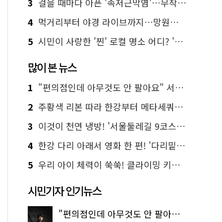
3
걸을 때마다 아픈 '족저근막염'…무작정 참지 말고 '이것' 해보세요!
4
먹거리부터 야경 라이브까지…망원한강공원 알짜 코스
5
시민이 사랑한 '찐' 로컬 명소 어디? '서울에디션25' 추천 코스
많이 본 뉴스
1
"편의점인데 아무것도 안 팔아요" 서울에서 가장 특별한 편의점의 정체
2
주황색 리본 따라 한강부터 메타세쿼이아 숲길까지…서울둘레길 15코스
3
이것이 천연 냉방! '서울둘레길 9코스'로 숲속 피서 떠나볼까
4
한강 다리 아래서 영화 한 편! '다리밑 영화관' 무료 상영
5
우리 아이 체력이 쑥쑥! 클라이밍 키즈카페·어린이 체력장
시민기자 인기뉴스
"편의점인데 아무것도 안 팔아요" 서울에서 가장 특별한 편의점의 정체