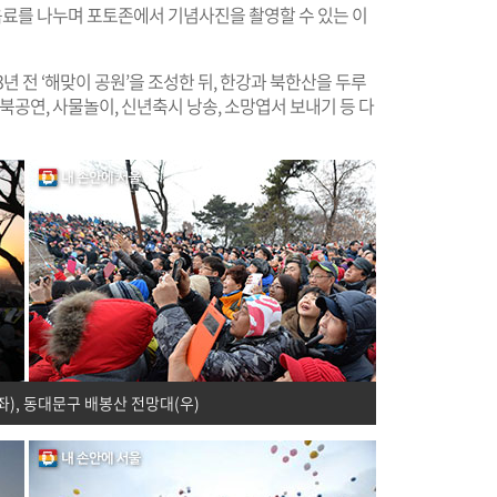
 음료를 나누며 포토존에서 기념사진을 촬영할 수 있는 이
년 전 ‘해맞이 공원’을 조성한 뒤, 한강과 북한산을 두루
북공연, 사물놀이, 신년축시 낭송, 소망엽서 보내기 등 다
), 동대문구 배봉산 전망대(우)