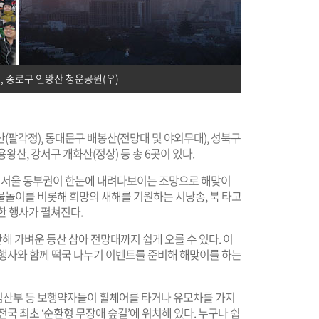
, 종로구 인왕산 청운공원(우)
(팔각정), 동대문구 배봉산(전망대 및 야외무대), 성북구
용왕산, 강서구 개화산(정상) 등 총 6곳이 있다.
등 서울 동부권이 한눈에 내려다보이는 조망으로 해맞이
물놀이를 비롯해 희망의 새해를 기원하는 시낭송, 북 타고
양한 행사가 펼쳐진다.
 가벼운 등산 삼아 전망대까지 쉽게 오를 수 있다. 이
 행사와 함께 떡국 나누기 이벤트를 준비해 해맞이를 하는
, 임산부 등 보행약자들이 휠체어를 타거나 유모차를 가지
국 최초 ‘순환형 무장애 숲길’에 위치해 있다. 누구나 쉽