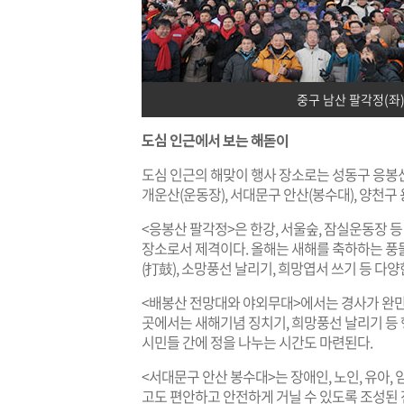
중구 남산 팔각정(좌)
도심 인근에서 보는 해돋이
도심 인근의 해맞이 행사 장소로는 성동구 응봉산
개운산(운동장), 서대문구 안산(봉수대), 양천구 
<응봉산 팔각정>은 한강, 서울숲, 잠실운동장 
장소로서 제격이다. 올해는 새해를 축하하는 풍
(打鼓), 소망풍선 날리기, 희망엽서 쓰기 등 다
<배봉산 전망대와 야외무대>에서는 경사가 완만해
곳에서는 새해기념 징치기, 희망풍선 날리기 등
시민들 간에 정을 나누는 시간도 마련된다.
<서대문구 안산 봉수대>는 장애인, 노인, 유아
고도 편안하고 안전하게 거닐 수 있도록 조성된 전