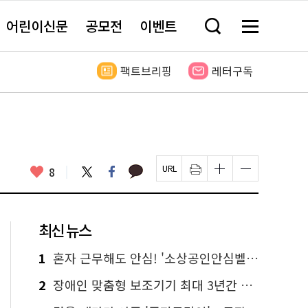
어린이신문
공모전
이벤트
검
메
색
뉴
창
전
열
체
팩트브리핑
레터구독
기
보
기
카
좋
트
페
8
페
인
글
글
카
위
이
아
이
쇄
자
자
오
터
스
요
지
하
크
크
톡
북
U
기
기
기
R
새
크
작
L
창
게
게
최신 뉴스
복
열
변
변
사
림
경
경
하
하
1
혼자 근무해도 안심! '소상공인안심벨' 신청하세요
기
기
2
장애인 맞춤형 보조기기 최대 3년간 무상 대여…삶의 질 높인다