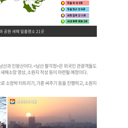
과 공원 새해 일출명소 21곳
 남산과 인왕산이다. <남산 팔각정>은 외국인 관광객들도
 새해소망 영상, 소원지 작성 등이 마련될 예정이다.
로 소망박 터트리기, 가훈 써주기 등을 진행하고, 소원지