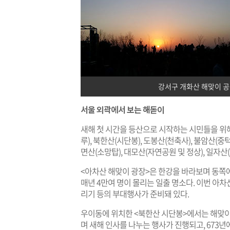
강서구 개화산 해맞이 공원
서울 외곽에서 보는 해돋이
새해 첫 시간을 등산으로 시작하는 시민들을 위해
루), 북한산(시단봉), 도봉산(천축사), 불암산(중
면산(소망탑), 대모산(자연공원 및 정상), 일자
<아차산 해맞이 광장>은 한강을 바라보며 동쪽에
매년 4만여 명이 몰리는 일출 명소다. 이번 아차
리기 등의 부대행사가 준비돼 있다.
우이동에 위치한 <북한산 시단봉>에서는 해맞이
며 새해 인사를 나누는 행사가 진행되고, 673년