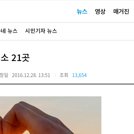
주
뉴스
영상
매거진
요
서
비
스
바
네 뉴스
시민기자 뉴스
로
가
기"
소 21곳
정일
2016.12.28. 13:51
조회
13,654