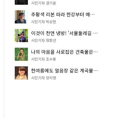
시민기자 권기윤
주황색 리본 따라 한강부터 메타세쿼이아 숲길까지…서울둘레길 15코스
시민기자 박상현
이것이 천연 냉방! '서울둘레길 9코스'로 숲속 피서 떠나볼까
시민기자 정향선
나의 마음을 사로잡은 건축물은? '서울시 건축상' 수상작 공개!
시민기자 조수봉
한여름에도 얼음장 같은 계곡물! 서울 '진관사 계곡'이 천국이네~
시민기자 양지영