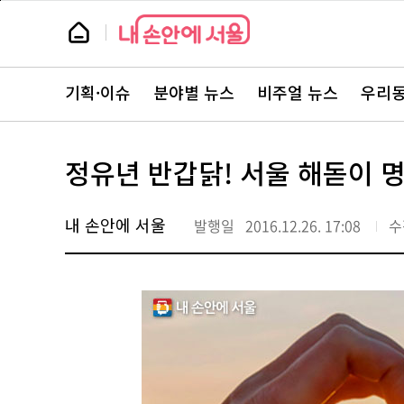
본
페
문
이
뉴
바
지
스
로
상
룸
가
단
뉴
기
으
스
로
기획·이슈
분야별 뉴스
비주얼 뉴스
우리동
주
이
요
동
서
비
스
정유년 반갑닭! 서울 해돋이 명
바
로
가
기
내 손안에 서울
발행일
2016.12.26. 17:08
수