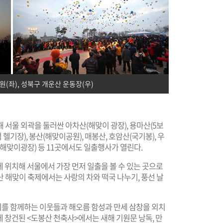
(좌), 성북구 개운산 운동장(우)
 서울 외곽을 둘러싼 아차산(해맞이 광장), 용마산(5보
턱 헬기장), 봉산(해맞이공원), 매봉산, 호암산(국기봉), 우
산(해맞이광장) 등 11곳에서도 일출행사가 열린다.
 위치해 서울에서 가장 먼저 일출을 볼 수 있는 곳으로
산 해맞이 축제에서는 사랑의 차와 떡국 나누기, 풍선 날
를 함께하는 이웃들과 해오름 함성과 만세 삼창을 외치
에 창건된 <도봉산 천축사>에서는 새해 기원문 낭독, 만