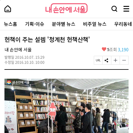
본
페
내
문
이
내
손
검
메
바
지
손
안
색
뉴
로
상
안
주
에
창
전
가
단
에
뉴스홈
기획·이슈
분야별 뉴스
비주얼 뉴스
우리동네
요
서
열
체
기
으
서
서
울
기
보
로
울
비
기
이
-
헌책이 주는 설렘 '청계천 헌책산책'
스
동
서
바
울
좋
내 손안에 서울
5
조회
3,190
로
시
아
가
대
발행일
2016.10.07. 15:29
요
기
페
S
글
글
표
수정일
2016.10.10. 10:00
이
N
자
자
소
지
S
크
크
통
U
공
기
기
포
R
유
크
작
털
L
하
게
게
복
기
변
변
사
경
경
하
하
기
기