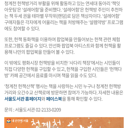
청계천 헌책방거리 부활을 위해 활동하고 있는 연세대 동아리 ‘책잇
아웃팀’은 ‘설레어함’을 준비했다. ‘설레어함’은 헌책방 주인이 추천하
는 책 두세 권을 테마별 무작위(랜덤)로 담은 책상자이다. ‘설레어함’
구매자들은 각자에게 어울리는 책을 처방해주는 ‘설렘약방’ 프로그램
에도 참여할 수 있다.
또한, 헌책 동화책을 이용하여 팝업북을 만들어보는 헌책 관련 체험
프로그램도 즐길 수 있다. 안선화 팝업북 아티스트와 함께 헌책을 활
용해 나만의 팝업북을 만들어 볼 수 있다.
이 밖에도 평화시장 헌책방을 비치한 ‘사다리 책장’에서는 시민들이
직접 다양한 헌책을 구입할 수 있고, 헌책을 구입한 시민들은 ‘헌책다
방’ 카페 공간에서 음료를 마시며 책을 읽을 수도 있다.
‘청계천 헌책산책’ 행사는 책을 사랑하는 시민 누구나 청계천 헌책방
거리와 오간수교 산책로에 방문하면 참여가 가능하다. 자세한 내용은
서울도서관 홈페이지
와
페이스북
을 통해 확인할 수 있다.
문의 : 서울도서관 02-2133-0209