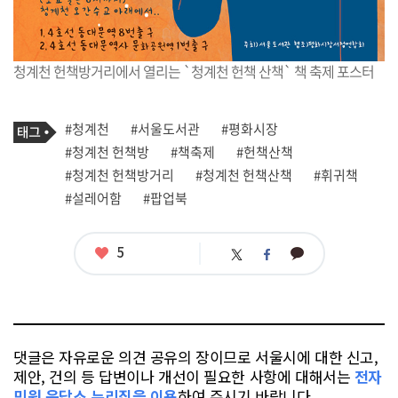
청계천 헌책방거리에서 열리는 `청계천 헌책 산책` 책 축제 포스터
기
태
#청계천
#서울도서관
#평화시장
사
그
관
#청계천 헌책방
#책축제
#헌책산책
련
#청계천 헌책방거리
#청계천 헌책산책
#휘귀책
태
그
#설레어함
#팝업북
좋
5
카
트
페
아
카
위
이
요
오
터
스
톡
북
댓글은 자유로운 의견 공유의 장이므로 서울시에 대한 신고,
제안, 건의 등 답변이나 개선이 필요한 사항에 대해서는
전자
민원 응답소 누리집을 이용
하여 주시기 바랍니다.