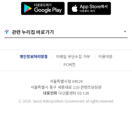
다
A
운
p
로
p
드
S
하
t
기
o
관련 누리집 바로가기
G
r
o
e
o
에
g
서
l
다
개인정보처리방침
이메일 무단수집 거부
이용약관
e
운
P
로
PC버전
l
드
a
하
y
기
서울특별시청 04524
서울특별시 중구 세종대로 110 콘텐츠담당관
대표전화
다산콜센터
02-120
ⓒ
2020. Seoul Metropolitan Government all rights reserved.