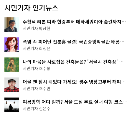
시민기자 인기뉴스
주황색 리본 따라 한강부터 메타세쿼이아 숲길까지…
서울둘레길 15코스
시민기자 박상현
폭염 속 피어난 진분홍 물결! 국립중앙박물관 배롱나
무 명소
시민기자 최정윤
나의 마음을 사로잡은 건축물은? '서울시 건축상' 수
상작 공개!
시민기자 조수봉
더울 땐 잠시 쉬었다 가세요! 생수 냉장고부터 해피소
·무더위쉼터까지
시민기자 조수연
여름방학 어디 갈까? 서울 도심 무료 실내 여행 코스
추천
시민기자 김은주