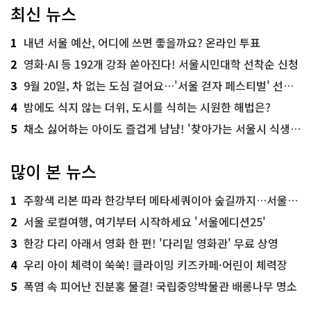
최신 뉴스
1
내년 서울 예산, 어디에 쓰면 좋을까요? 온라인 투표
2
영화·AI 등 192개 강좌 쏟아진다! 서울시민대학 선착순 신청
3
9월 20일, 차 없는 도심 걸어요…'서울 걷자 페스티벌' 선착순 5천명
4
밤에도 식지 않는 더위, 도시를 식히는 시원한 해법은?
5
채소 싫어하는 아이도 즐겁게 냠냠! '찾아가는 서울시 식생활 교육' 현장
많이 본 뉴스
1
주황색 리본 따라 한강부터 메타세쿼이아 숲길까지…서울둘레길 15코스
2
서울 로컬여행, 여기부터 시작하세요 '서울에디션25'
3
한강 다리 아래서 영화 한 편! '다리밑 영화관' 무료 상영
4
우리 아이 체력이 쑥쑥! 클라이밍 키즈카페·어린이 체력장
5
폭염 속 피어난 진분홍 물결! 국립중앙박물관 배롱나무 명소