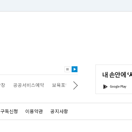
내
손
안
에
'서
광장
공공서비스예약
보육포털
일자리포털
문화포털
G
울'을
o
다
o
운
g
로
l
드
e
 구독신청
이용약관
공지사항
하
P
세
l
요!
a
y