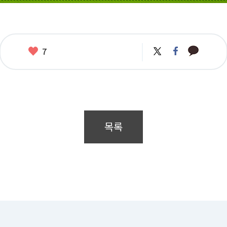
카
좋
트
페
7
카
위
이
아
오
터
스
요
톡
북
목록