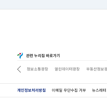
관련 누리집 바로가기
상상대로 서울
정보소통광장
열린데이터광장
부동산정보
개인정보처리방침
이메일 무단수집 거부
뉴스레터