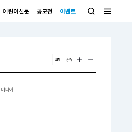
어린이신문
공모전
이벤트
검
메
색
뉴
창
전
열
체
기
보
기
페
인
글
글
이
쇄
자
자
지
크
크
U
기
기
R
작
크
L
게
게
복
변
변
뉴미디어
사
경
경
하
하
기
기