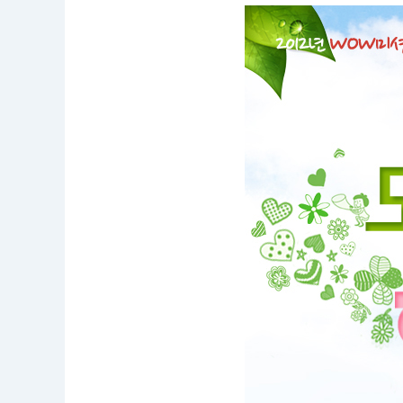
트
명
:
[W
O
W
미
션
1
탄]
도
심
속
행
복
오
아
시
스
이
벤
트
기
간
:
2
0
1
2.
0