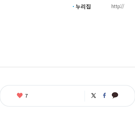
누리집
http://
카
좋
트
페
7
카
위
이
아
오
터
스
요
톡
북