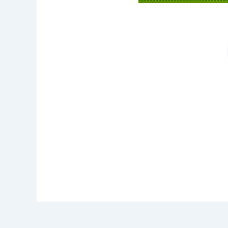
h
t
t
p://