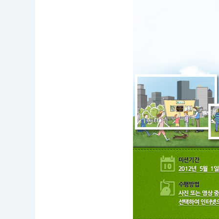
5.
0
1.
0
0:
0
0
~
2
0
1
2.
0
5.
3
1.
0
0:
0
0
이
벤
트
참
여
하
러
가
기
: