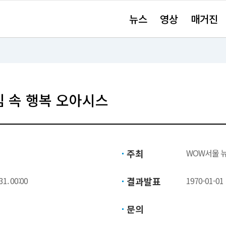
주
뉴스
영상
매거진
요
서
비
스
바
로
가
기"
심 속 행복 오아시스
주최
WOW서울 
31. 00:00
결과발표
1970-01-01
문의