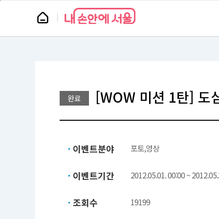
본
페
문
이
뉴
바
지
스
로
상
룸
가
단
기
으
로
이
동
[WOW 미션 1탄] 도
완료
이벤트분야
포토,영상
이벤트기간
2012.05.01. 00:00 ~ 2012.05.
조회수
19199