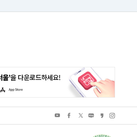
평생학습포털
청년포털
대기환경정보
에코마일리지
A
p
p
S
t
o
유
페
트
네
카
인
r
튜
이
위
이
카
스
e
브
스
터
버
오
타
북
블
스
그
로
토
램