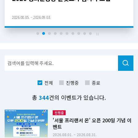
. ~ 2026.09.03.
2026.07.06. ~ 20
검
색
전체
진행중
종료
진
총
344
건의 이벤트가 있습니다.
행
중
인
진행중
공
'서울 프리랜서 온' 오픈 200일 기념 이
모
벤트
전
2026.08.01. ~ 2026.08.31.