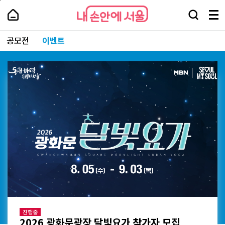
본
페
내
문
이
내
손
검
메
바
지
손
안
색
뉴
로
상
안
주
에
창
전
가
단
에
공모전
이벤트
요
서
열
체
기
으
서
서
울
기
보
로
울
비
기
이
-
스
동
서
바
울
로
시
가
대
기
표
소
통
포
털
완료
6 광화문광장 달빛요가 참가자 모집
서울에디션