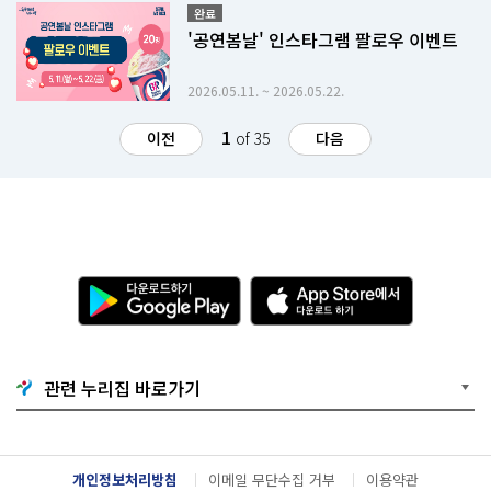
완료
'공연봄날' 인스타그램 팔로우 이벤트
2026.05.11. ~ 2026.05.22.
1
이전
of 35
다음
다
A
운
p
로
p
드
S
하
t
기
o
관련 누리집 바로가기
G
r
o
e
o
에
g
서
l
다
개인정보처리방침
이메일 무단수집 거부
이용약관
e
운