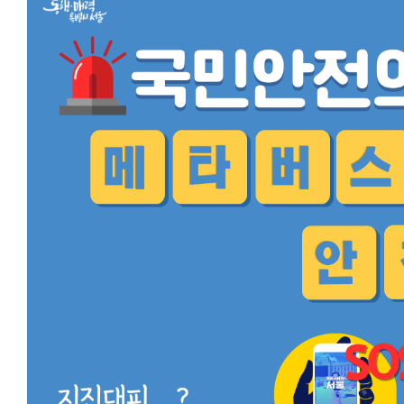
버
스
안
전
체
험
이
벤
트
기
간
:
2
0
2
4.
0
4.
1
7.
0
0:
0
0
~
2