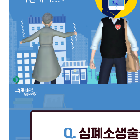
0
2
4.
0
4.
2
8.
2
3:
5
9
이
벤
트
참
여
하
러
가
기
:
h
t
t
p
s://
w