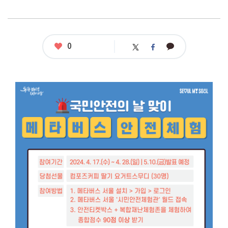
좋
0
카
트
페
아
카
위
이
요
오
터
스
톡
북