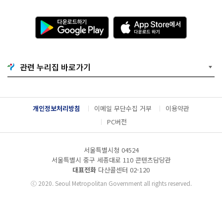
다
A
운
p
로
p
드
S
하
t
기
o
관련 누리집 바로가기
G
r
o
e
o
에
g
서
l
다
개인정보처리방침
이메일 무단수집 거부
이용약관
e
운
P
로
PC버전
l
드
a
하
y
기
서울특별시청 04524
서울특별시 중구 세종대로 110 콘텐츠담당관
대표전화
다산콜센터
02-120
ⓒ
2020. Seoul Metropolitan Government all rights reserved.