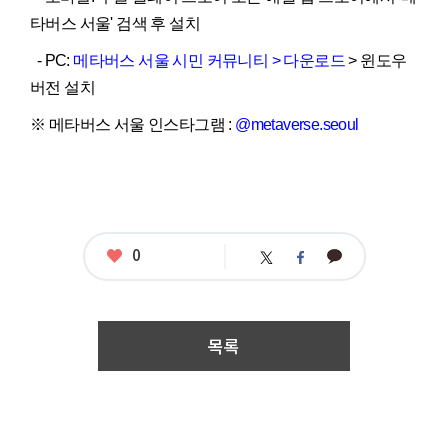
타버스 서울' 검색 후 설치
- PC:
메타버스 서울 시민 커뮤니티 > 다운로드
> 윈도우
버전 설치
※ 메타버스 서울 인스타그램 :
@metaverse.seoul
좋
0
카
트
페
아
카
위
이
요
오
터
스
톡
북
목록