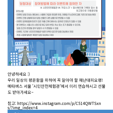
이
안녕하세요 :)
벤
우리 일상의 평온함을 위하여 꼭 알아야 할 재난대피요령!
트
명
메타버스 서울 '시민안전체험관'에서 미리 연습하시고 선물
:
도 받아가세요~
[이
벤
트]
참고:
https://www.instagram.com/p/C514QWTSxn
메
s/?img_index=4
타