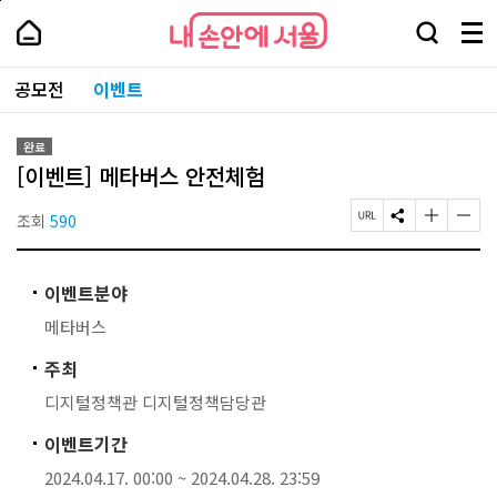
본
페
내
문
이
내
손
검
메
바
지
손
안
색
뉴
로
상
안
주
에
창
전
가
단
에
공모전
이벤트
요
서
열
체
기
으
서
서
울
기
보
로
울
비
기
이
-
스
완료
동
서
바
[이벤트] 메타버스 안전체험
울
로
시
가
대
조회
590
페
S
글
글
기
표
이
N
자
자
소
지
S
크
크
통
U
공
기
기
포
이벤트분야
R
유
작
크
털
L
하
게
게
메타버스
복
기
변
변
사
경
경
주최
하
하
기
기
디지털정책관 디지털정책담당관
이벤트기간
2024.04.17. 00:00 ~ 2024.04.28. 23:59