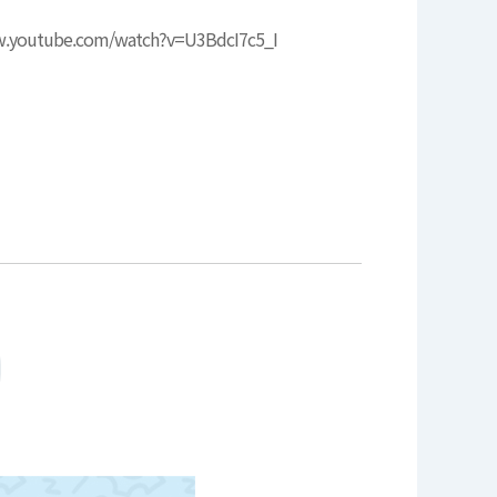
w.youtube.com/watch?v=U3BdcI7c5_I