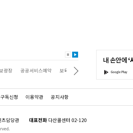
내
손
안
에
'서
광장
공공서비스예약
보육포털
일자리포털
문화포털
G
울'을
o
다
o
운
g
로
l
드
e
 구독신청
이용약관
공지사항
하
P
세
l
요!
a
y
콘텐츠담당관
대표전화
다산콜센터 02-120
rved.