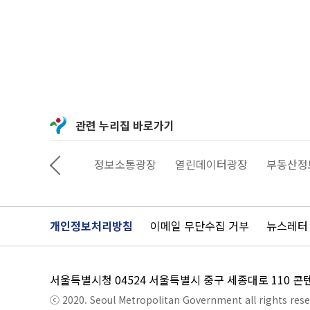
u
t
u
b
e.
c
o
m/
w
a
t
c
관련 누리집 바로가기
h?
v
=
U
상상대로 서울
정보소통광장
열린데이터광장
부동산정보
3
B
d
c
I
7
개인정보처리방침
이메일 무단수집 거부
뉴스레터
c
5
_
I
서울특별시청 04524 서울특별시 중구 세종대로 110 
ⓒ 2020. Seoul Metropolitan Government all rights rese