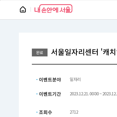
본
페
문
이
뉴
바
지
스
로
상
룸
가
단
기
으
로
이
동
서울일자리센터 '캐치업(
완료
이벤트분야
일자리
이벤트기간
2023.12.21. 00:00 ~ 2023.12.
조회수
2712