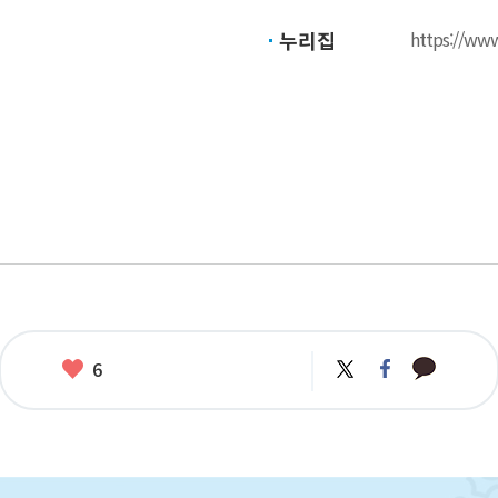
누리집
https://ww
카
좋
트
페
6
카
위
이
아
오
터
스
요
톡
북