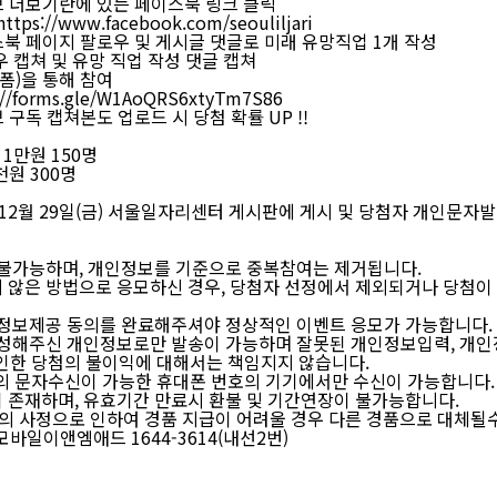
 더보기란에 있는 페이스북 링크 클릭
https://www.facebook.com/seouliljari
북 페이지 팔로우 및 게시글 댓글로 미래 유망직업 1개 작성
 캡쳐 및 유망 직업 작성 댓글 캡쳐
글폼)을 통해 참여
://forms.gle/W1AoQRS6xtyTm7S86
구독 캡쳐본도 업로드 시 당첨 확률 UP !!
 1만원 150명
 300명
3년 12월 29일(금) 서울일자리센터 게시판에 게시 및 당첨자 개인문자
 불가능하며, 개인정보를 기준으로 중복참여는 제거됩니다.
 않은 방법으로 응모하신 경우, 당첨자 선정에서 제외되거나 당첨이 
인정보제공 동의를 완료해주셔야 정상적인 이벤트 응모가 가능합니다.
작성해주신 개인정보로만 발송이 가능하며 잘못된 개인정보입력, 개
인한 당첨의 불이익에 대해서는 책임지지 않습니다.
의 문자수신이 가능한 휴대폰 번호의 기기에서만 수신이 가능합니다.
 존재하며, 유효기간 만료시 환불 및 기간연장이 불가능합니다.
사의 사정으로 인하여 경품 지급이 어려울 경우 다른 경품으로 대체될
모바일이앤엠애드 1644-3614(내선2번)