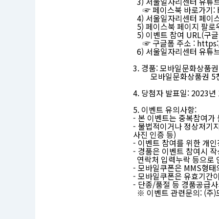
3) 서울일자리센터 유튜브
a
☞ 페이스북 바로가기:
t
4) 서울일자리센터 페이스
c
5) 페이스북 페이지 팔로우
h
5) 이벤트 참여 URL(구
業)'
☞ 구글폼 주소 :
https
이
벤
6) 서울일자리센터 유튜브 
트
이
3. 경품: 모바일문화상품권
벤
모바일문화상품권 5천원
트
기
4. 당첨자 발표일: 202
간
:
5. 이벤트 유의사항:
2
0
- 본 이벤트는 중복참여가
2
- 불법적이거나 정상저기지
3.
사진 인증 등)
1
- 이벤트 참여를 위한 개
2.
- 경품은 이벤트 참여시 
2
연락처 입력누락 등으로 
1.
- 모바일쿠폰은 MMS형태
0
0:
- 모바일쿠폰은 유효기간이
0
- 단종/품절 등 경품공급
0
※ 이벤트 관련문의: (주)
~
2
0