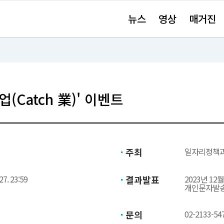
주
뉴스
영상
매거진
요
서
비
스
바
로
가
기"
Catch 業)' 이벤트
주최
일자리정책
27. 23:59
결과발표
2023년 1
개인문자발
문의
02-2133-54