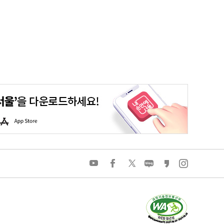
평생학습포털
청년포털
대기환경정보
에코마일리지
A
p
p
S
t
o
유
페
트
네
카
인
r
튜
이
위
이
카
스
e
브
스
터
버
오
타
북
블
스
그
로
토
램
그
리