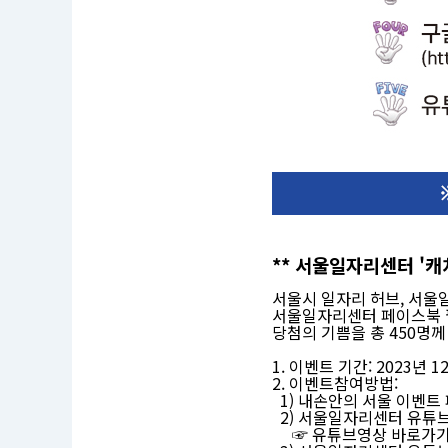
이
벤
트
** 서울일자리센터 '캐
명
:
서
서울시 일자리 허브, 서울
울
서울일자리센터 페이스북 
일
당첨의 기쁨을 총 450명께
자
리
1. 이벤트 기간: 2023년 12
센
2. 이벤트참여방법:
터
1) 내손안의 서울 이벤트
'캐
2) 서울일자리센터 유튜
치
업
☞ 유튜브영상 바로가기
(C