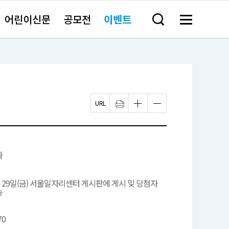
어린이신문
공모전
이벤트
검
메
색
뉴
창
전
열
체
기
보
기
페
인
글
글
이
쇄
자
자
지
크
크
U
기
기
R
작
크
L
게
게
복
변
변
과
사
경
경
하
하
기
기
2월 29일(금) 서울일자리센터 게시판에 게시 및 당첨자
송
70