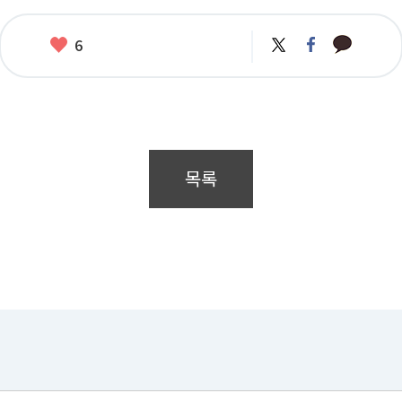
카
좋
트
페
6
카
위
이
아
오
터
스
요
톡
북
목록