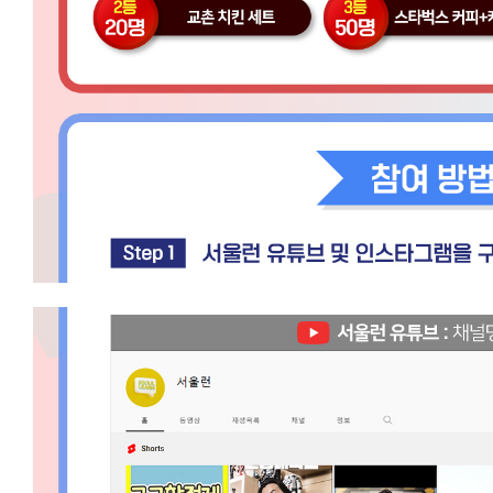
n.
s
e
o
u
l.
g
o.
k
r/