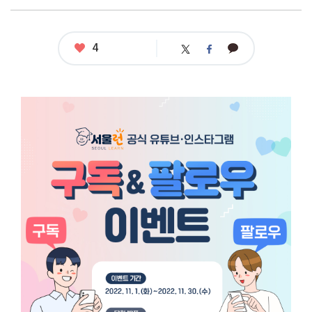
좋
4
카
트
페
아
카
위
이
요
오
터
스
톡
북