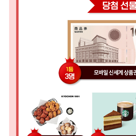
3
0.
2
3:
5
9
이
벤
트
참
여
하
러
가
기
:
h
t
t
p
s://
s
l
e
a
r