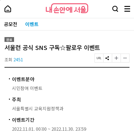
본
페
내
문
이
내
손
검
메
바
지
손
안
색
뉴
로
상
안
주
에
창
전
가
단
에
공모전
이벤트
요
서
열
체
기
으
서
서
울
기
보
로
울
비
기
이
-
스
완료
동
서
바
서울런 공식 SNS 구독☆팔로우 이벤트
울
로
시
가
대
조회
2451
페
S
글
글
기
표
이
N
자
자
소
지
S
크
크
통
U
공
기
기
포
이벤트분야
R
유
작
크
털
L
하
게
게
시민참여 이벤트
복
기
변
변
사
경
경
주최
하
하
기
기
서울특별시 교육지원정책과
이벤트기간
2022.11.01. 00:00 ~ 2022.11.30. 23:59