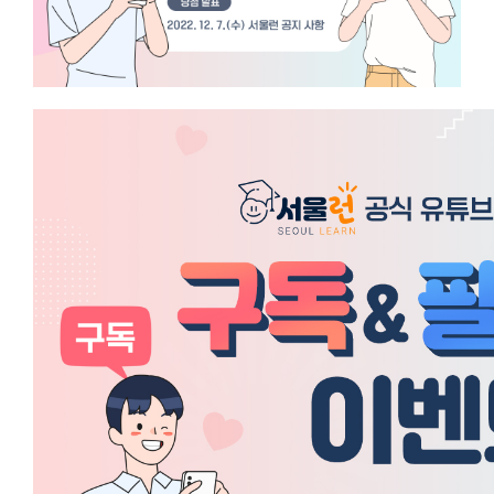
이
벤
트
명
:
서
울
런
공
식
S
N
S
구
독
☆
팔
로
우
이
벤