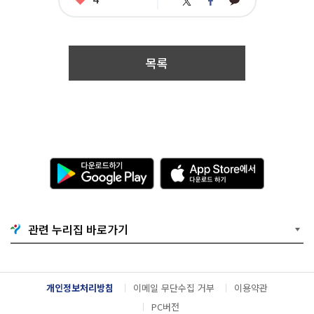
카
트
페
아
카
위
이
요
오
터
스
톡
북
목록
다
A
운
p
로
p
드
S
하
t
기
o
관련 누리집 바로가기
G
r
o
e
o
에
g
서
l
다
개인정보처리방침
이메일 무단수집 거부
이용약관
e
운
P
로
PC버전