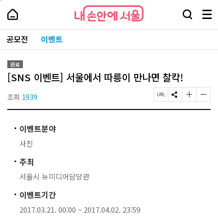
본
페
내
문
이
내
손
검
메
바
지
손
안
색
뉴
로
상
안
주
에
창
전
가
단
에
공모전
이벤트
요
서
열
체
기
으
서
서
울
기
보
로
울
비
기
이
-
스
완료
동
서
바
[SNS 이벤트] 서울에서 따릉이 만나면 찰칵!
울
로
시
가
대
조회
1939
페
S
글
글
기
표
이
N
자
자
소
지
S
크
크
통
U
공
기
기
포
이벤트분야
R
유
작
크
털
L
하
게
게
사진
복
기
변
변
사
경
경
주최
하
하
기
기
서울시 뉴미디어담당관
이벤트기간
2017.03.21. 00:00 ~ 2017.04.02. 23:59