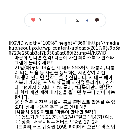
좋
9
카
트
페
아
카
위
이
요
오
터
스
톡
북
이
[KGVID width="100%" height="360"]https://media
벤
hub.seoul.go.kr/wp-content/uploads/2017/03/9b5a
트
6729e258ab3af7b338a0ac889f25.mp4[/KGVID]
명
따릉이 만나면 찰칵! 따릉이 사진 페이스북과 인스타
:
그램에 올려주세요!!
[S
21일(화)부터 13일간 시 대표 SNS에서 따릉이, 따릉
N
이 타는 모습 등 사진을 응모하는 시민참여 이벤트
S
｢따릉이 만나면 찰칵!｣ 을 추진합니다. 시 대표 페이
이
스북에 게시된 포스팅 댓글에 사진을 올리거나, 인스
벤
타그램에서 해시태그 #따릉이, #따릉이만나면찰칵
트]
과 함께 개인 계정에 사진을 올리면 누구나 참여 가능
서
합니다.
울
※ 선정된 사진은 서울시 홍보 콘텐츠로 활용될 수 있
에
으며, 상세 내용은 추후 별도 안내 예정
서
[서울시 SNS 이벤트 '따릉이 만나면 찰칵']
따
○ 응모기간 : 3.21(화)~4.2(일) *발표 : 4.4(화) 예정
릉
○ 상품 : 서울시티투어버스 탑승권 1인 2매
이
(트롤리 버스 탑승권 10명, 하이데커 오픈탑 버스 탑