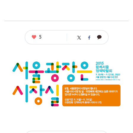
좋
5
카
트
페
아
카
위
이
요
오
터
스
톡
북
공
모
명
:
2
0
1
5
함
께
서
울
정
책
박