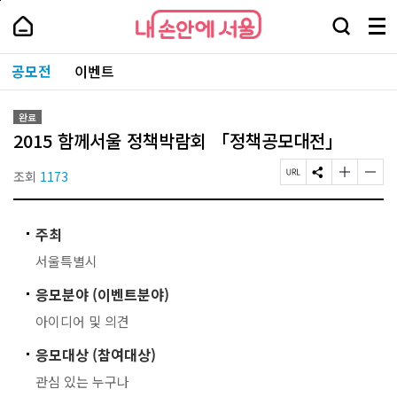
본
페
내
문
이
내
손
검
메
바
지
손
안
색
뉴
로
상
안
주
에
창
전
가
단
에
공모전
이벤트
요
서
열
체
기
으
서
서
울
기
보
로
울
비
기
이
-
스
완료
동
서
바
2015 함께서울 정책박람회 「정책공모대전」
울
로
시
가
대
조회
1173
페
S
글
글
기
표
이
N
자
자
소
지
S
크
크
통
U
공
기
기
포
주최
R
유
작
크
털
L
하
게
게
서울특별시
복
기
변
변
사
경
경
응모분야 (이벤트분야)
하
하
기
기
아이디어 및 의견
응모대상 (참여대상)
관심 있는 누구나