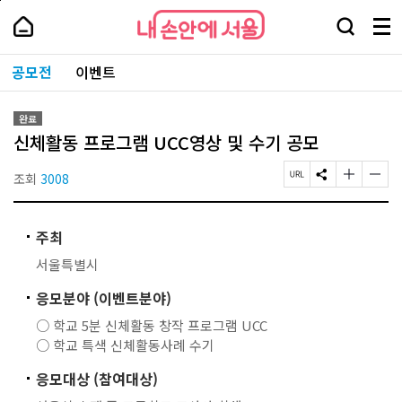
본
페
내
문
이
내
손
검
메
바
지
손
안
색
뉴
로
상
안
주
에
창
전
가
단
에
공모전
이벤트
요
서
열
체
기
으
서
서
울
기
보
로
울
비
기
이
-
스
완료
동
서
바
신체활동 프로그램 UCC영상 및 수기 공모
울
로
시
가
대
조회
3008
페
S
글
글
기
표
이
N
자
자
소
지
S
크
크
통
U
공
기
기
포
주최
R
유
작
크
털
L
하
게
게
서울특별시
복
기
변
변
사
경
경
응모분야 (이벤트분야)
하
하
기
기
○ 학교 5분 신체활동 창작 프로그램 UCC
○ 학교 특색 신체활동사례 수기
응모대상 (참여대상)