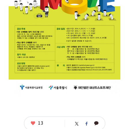
상
및
수
기
공
모
응
모
자
격
:
서
울
시
소
재
중,
고
등
학
교
교
사
와
학
좋
13
카
트
페
생
아
카
위
이