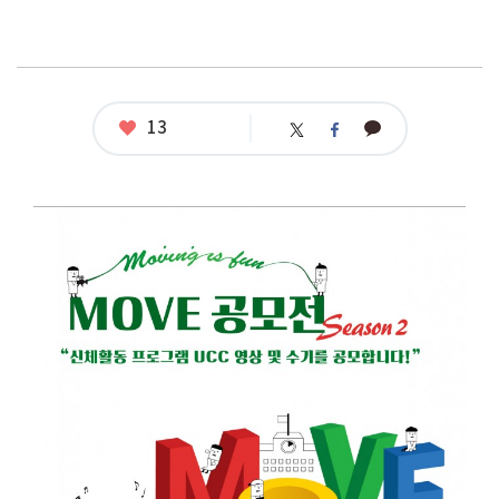
좋
13
카
트
페
아
카
위
이
요
오
터
스
톡
북
공
모
명
:
신
체
활
동
프
로
그
램
U
C
C
영