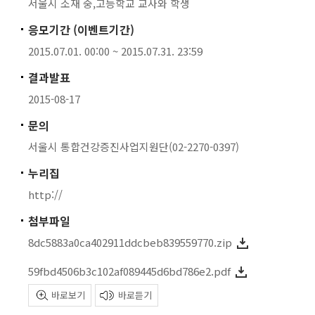
서울시 소재 중,고등학교 교사와 학생
응모기간 (이벤트기간)
2015.07.01. 00:00 ~ 2015.07.31. 23:59
결과발표
2015-08-17
문의
서울시 통합건강증진사업지원단(02-2270-0397)
누리집
http://
첨부파일
8dc5883a0ca402911ddcbeb839559770.zip
59fbd4506b3c102af089445d6bd786e2.pdf
바로보기
바로듣기