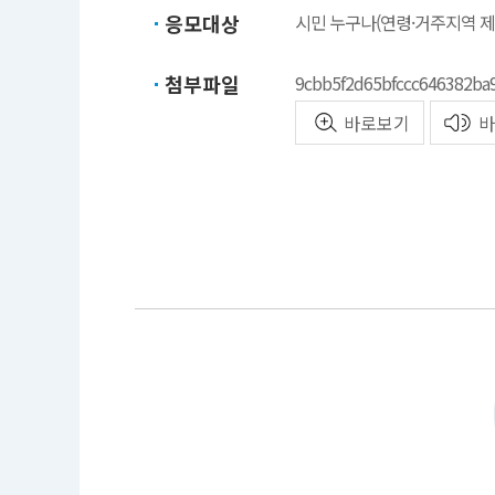
응모대상
시민 누구나(연령·거주지역 제
첨부파일
9cbb5f2d65bfccc646382ba
바로보기
바