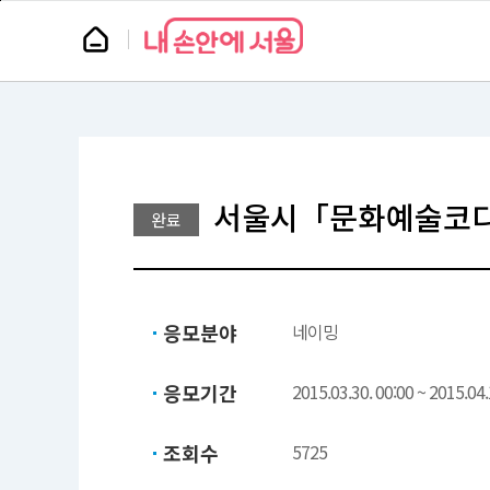
본
페
문
이
뉴
바
지
스
로
상
룸
가
단
기
으
로
이
동
서울시「문화예술코디
완료
응모분야
네이밍
응모기간
2015.03.30. 00:00 ~ 2015.04.
조회수
5725