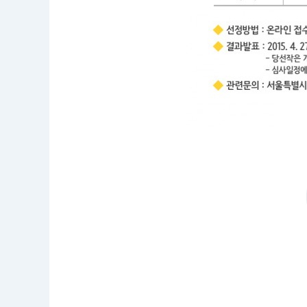
~
2
0
1
5.
0
4.
1
0.
1
8:
0
0
공
모
부
문
:
네
이
밍