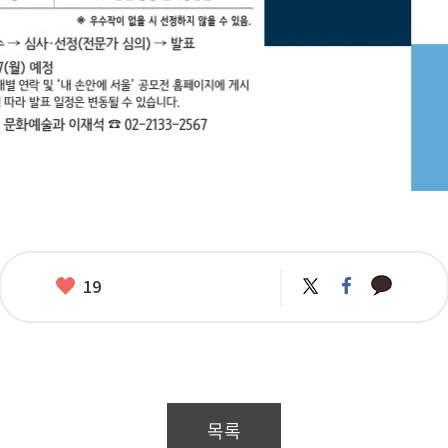
카
좋
트
페
19
카
위
이
아
오
터
스
요
톡
북
목록