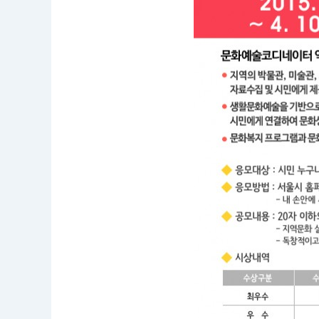
구
나
(연
령
·
거
주
지
역
제
한
없
음)
접
수
기
간
:
2
0
1
5.
0
3.
3
0.
0
0:
0
0