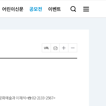
어린이신문
공모전
이벤트
검
메
색
뉴
창
전
열
체
기
보
기
페
인
글
글
이
쇄
자
자
지
하
크
크
U
기
기
기
R
새
작
크
L
창
게
게
복
열
변
변
사
림
경
경
하
하
기
기
화예술과 이재석<☎ 02-2133-2567>