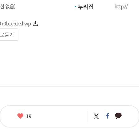
한 없음)
누리집
http://
970b1c61e.hwp
로듣기
카
좋
트
페
19
카
위
이
아
오
터
스
요
톡
북