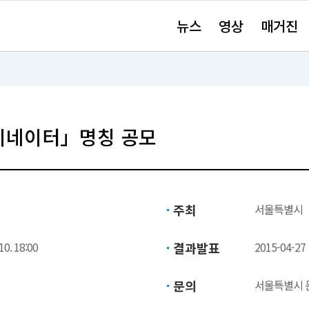
주
뉴스
영상
매거진
요
서
비
스
바
로
가
기"
네이터」명칭 공모
주최
서울특별시
10. 18:00
결과발표
2015-04-27
문의
서울특별시 문