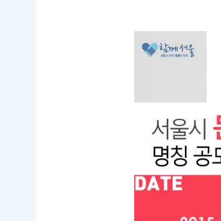
공
모
명
:
서
울
시
「문
화
예
술
코
디
네
이
터」
명
칭
공
모
응
모
자
격
:
시
민
누