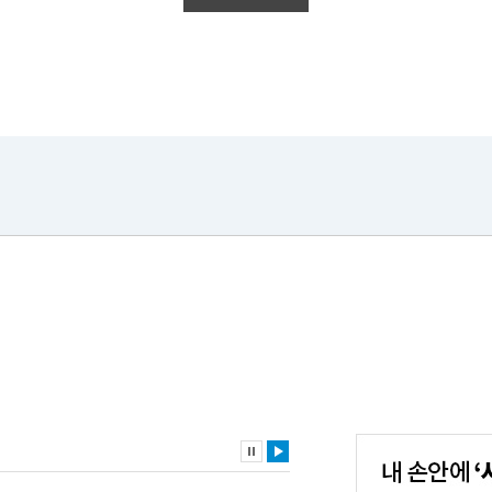
내
손
안
에