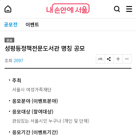
본
페
내
문
이
내
손
검
메
바
지
손
안
색
뉴
로
상
안
주
에
창
전
가
단
에
공모전
이벤트
요
서
열
체
기
으
서
서
울
기
보
로
울
비
기
이
-
스
완료
동
서
바
성평등정책전문도서관 명칭 공모
울
로
시
가
대
조회
2097
페
S
글
글
기
표
이
N
자
자
소
지
S
크
크
통
U
공
기
기
포
주최
R
유
작
크
털
L
하
게
게
서울시 여성가족재단
복
기
변
변
사
경
경
응모분야 (이벤트분야)
하
하
기
기
응모대상 (참여대상)
관심있는 서울시민 누구나 (개인 및 단체)
응모기간 (이벤트기간)