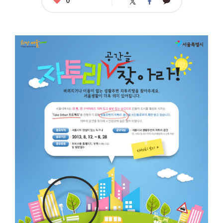
카
트
페
아
카
위
이
요
오
터
스
톡
북
공
모
명
:
자
투
리
공
간
을
찾
아
라
응
모
자
격
:
서
울
시
민