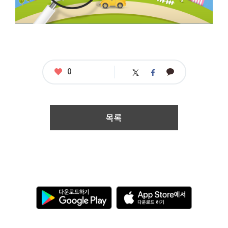
누
구
나
접
수
기
간
:
2
좋
0
카
트
페
아
0
카
위
이
요
1
오
터
스
3.
톡
북
0
8.
목록
1
2.
0
0:
0
0
~
2
다
A
0
운
p
1
로
p
3.
드
S
0
하
t
8.