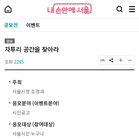
본
페
내
문
이
내
손
검
메
바
지
손
안
색
뉴
로
상
안
주
에
창
전
가
단
에
공모전
이벤트
요
서
열
체
기
으
서
서
울
기
보
로
울
비
기
이
-
스
완료
동
서
바
자투리 공간을 찾아라
울
로
시
가
대
조회
2285
페
S
글
글
기
표
이
N
자
자
소
지
S
크
크
통
U
공
기
기
포
주최
R
유
작
크
털
L
하
게
게
서울시청 조경과
복
기
변
변
사
경
경
응모분야 (이벤트분야)
하
하
기
기
시민공고
응모대상 (참여대상)
서울시민 누구나