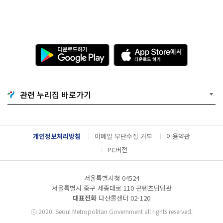
0
1
2.
0
8.
1
다
A
3.
운
p
0
로
p
0:
드
S
0
하
t
0
기
o
관련 누리집 바로가기
~
G
r
2
o
e
0
o
에
1
g
서
2.
l
다
개인정보처리방침
이메일 무단수집 거부
이용약관
0
e
운
9.
P
로
PC버전
0
l
드
7.
a
하
0
y
기
서울특별시청 04524
0:
서울특별시 중구 세종대로 110 콘텐츠담당관
0
대표전화
다산콜센터
02-120
0
공
ⓒ
2020. Seoul Metropolitan Government all rights reserved.
모