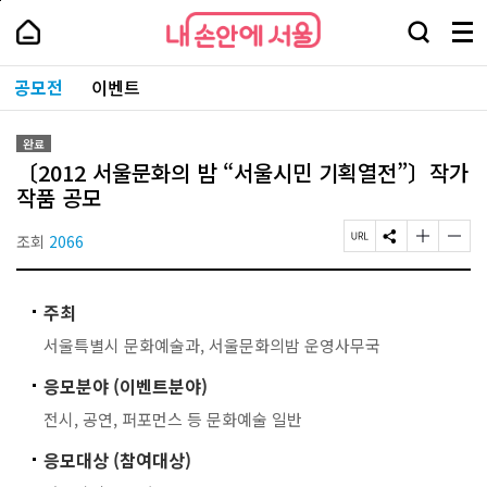
본
페
내
문
이
내
손
검
메
바
지
손
안
색
뉴
로
상
안
주
에
창
전
가
단
에
공모전
이벤트
요
서
열
체
기
으
서
서
울
기
보
로
울
비
기
이
-
스
완료
동
서
바
〔2012 서울문화의 밤 “서울시민 기획열전”〕작가
울
로
시
작품 공모
가
대
기
표
조회
2066
페
S
글
글
소
이
N
자
자
통
지
S
크
크
포
U
공
기
기
털
주최
R
유
작
크
L
하
게
게
서울특별시 문화예술과, 서울문화의밤 운영사무국
복
기
변
변
사
경
경
응모분야 (이벤트분야)
하
하
기
기
전시, 공연, 퍼포먼스 등 문화예술 일반
응모대상 (참여대상)