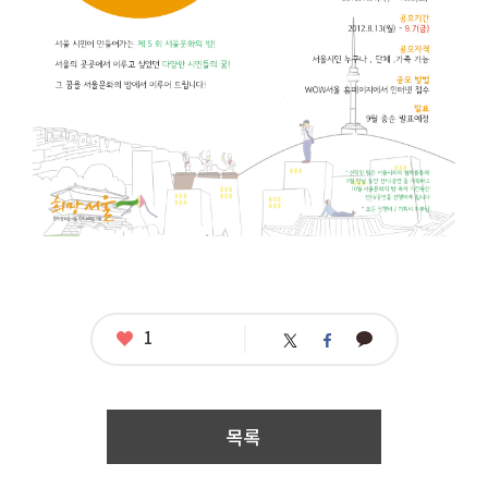
열
전”〕
작
가
작
품
공
모
응
모
자
격
:
서
울
시
민
누
좋
1
카
트
페
구
아
카
위
이
나
요
오
터
스
접
톡
북
수
기
목록
간
:
2