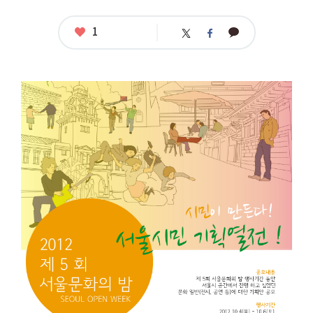
좋
1
카
트
페
아
카
위
이
요
오
터
스
톡
북
공
모
명
:
〔2
0
1
2
서
울
문
화
의
밤
“서
울
시
민
기
획